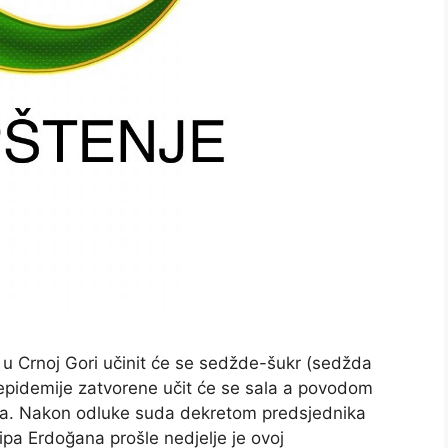
Crnoj Gori učinit će se sedžde-šukr (sedžda
epidemije zatvorene učit će se sala a povodom
ia. Nakon odluke suda dekretom predsjednika
a Erdoğana prošle nedjelje je ovoj