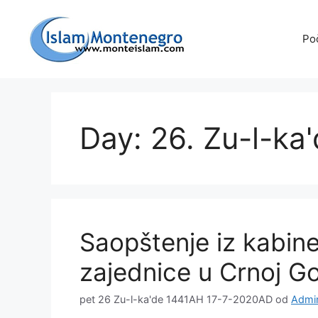
Preskoči
na
Po
sadržaj
Day: 26. Zu-l-ka
Saopštenje iz kabine
zajednice u Crnoj Go
pet 26 Zu-l-ka'de 1441AH 17-7-2020AD
od
Admin