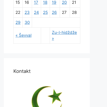
15
16
17
18
19
20
21
22
23
24
25
26
27
28
29
30
Zu-l-hidždže
« Ševval
»
Kontakt