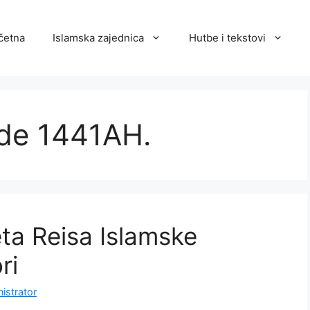
četna
Islamska zajednica
Hutbe i tekstovi
'de 1441AH.
ta Reisa Islamske
ri
istrator