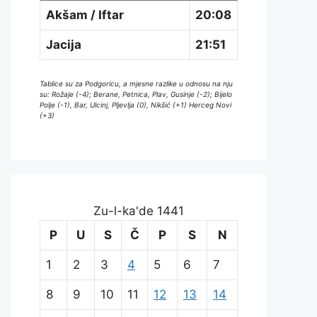
Akšam / Iftar
20:08
Jacija
21:51
Tablice su za Podgoricu, a mjesne razlike u odnosu na nju
su: Rožaje (-4); Berane, Petnica, Plav, Gusinje (-2); Bijelo
Polje (-1), Bar, Ulcinj, Pljevlja (0), Nikšić (+1) Herceg Novi
(+3)
Zu-l-ka'de 1441
P
U
S
Č
P
S
N
1
2
3
4
5
6
7
8
9
10
11
12
13
14