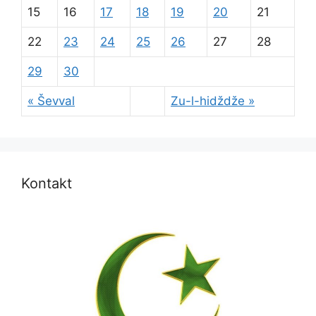
15
16
17
18
19
20
21
22
23
24
25
26
27
28
29
30
« Ševval
Zu-l-hidždže »
Kontakt