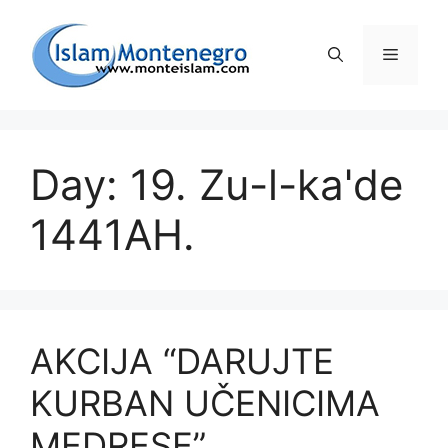
Preskoči
na
Izborni
sadržaj
Day: 19. Zu-l-ka'de
1441AH.
AKCIJA “DARUJTE
KURBAN UČENICIMA
MEDRESE”