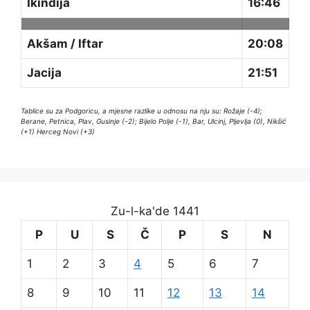
Ikindija
16:46
Akšam / Iftar
20:08
Jacija
21:51
Tablice su za Podgoricu, a mjesne razlike u odnosu na nju su: Rožaje (-4);
Berane, Petnica, Plav, Gusinje (-2); Bijelo Polje (-1), Bar, Ulcinj, Pljevlja (0), Nikšić
(+1) Herceg Novi (+3)
Zu-l-ka'de 1441
P
U
S
Č
P
S
N
1
2
3
4
5
6
7
8
9
10
11
12
13
14