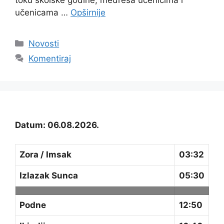
toku školske godine, medresa učenicima i
učenicama …
Opširnije
Kategorije
Novosti
Komentiraj
Datum: 06.08.2026.
Zora / Imsak
03:32
Izlazak Sunca
05:30
Podne
12:50