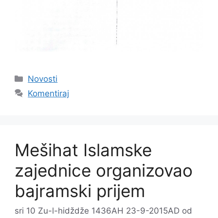
Kategorije
Novosti
Komentiraj
Mešihat Islamske
zajednice organizovao
bajramski prijem
sri 10 Zu-l-hidždže 1436AH 23-9-2015AD
od