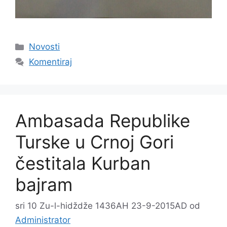
Kategorije
Novosti
Komentiraj
Ambasada Republike
Turske u Crnoj Gori
čestitala Kurban
bajram
sri 10 Zu-l-hidždže 1436AH 23-9-2015AD
od
Administrator