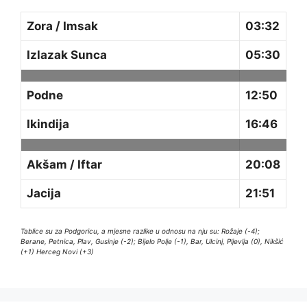
Zora / Imsak
03:32
Izlazak Sunca
05:30
Podne
12:50
Ikindija
16:46
Akšam / Iftar
20:08
Jacija
21:51
Tablice su za Podgoricu, a mjesne razlike u odnosu na nju su: Rožaje (-4);
Berane, Petnica, Plav, Gusinje (-2); Bijelo Polje (-1), Bar, Ulcinj, Pljevlja (0), Nikšić
(+1) Herceg Novi (+3)