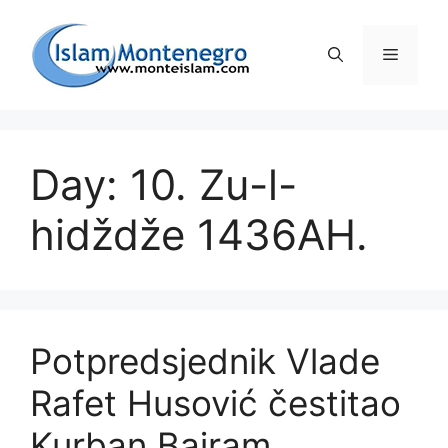
Preskoči
na
Izborni
sadržaj
Day: 10. Zu-l-
hidždže 1436AH.
Potpredsjednik Vlade
Rafet Husović čestitao
Kurban Bajram