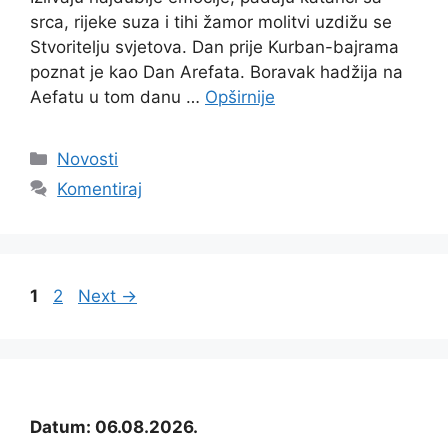
srca, rijeke suza i tihi žamor molitvi uzdižu se
Stvoritelju svjetova. Dan prije Kurban-bajrama
poznat je kao Dan Arefata. Boravak hadžija na
Aefatu u tom danu …
Opširnije
Kategorije
Novosti
Komentiraj
Page
Page
1
2
Next
→
Datum: 06.08.2026.