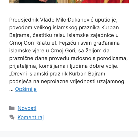
Predsjednik Vlade Milo Đukanović uputio je,
povodom velikog islamskog praznika Kurban
Bajrama, čestitku reisu Islamske zajednice u
Crnoj Gori Rifatu ef. Fejziću i svim građanima
islamske vjere u Crnoj Gori, sa željom da
praznične dane provedu radosno s porodicama,
prijateljima, komšijama i ljudima dobre volje.
„Drevni islamski praznik Kurban Bajram
podsjeća na neprolazne vrijednosti uzajamnog
…
Opširnije
Kategorije
Novosti
Komentiraj