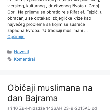
vjerskog, kulturnog , društvenog života u Crnoj
Gori. Na prijemu se obratio reis Rifat ef. Fejzić, u
obraćanju se dotakao izbjegličke krize kao
najvećeg problema sa kojim se susreće
zapadna Evropa. “U tradiciji muslimani …
Opširnije
Kategorije
Novosti
Komentiraj
Običaji muslimana na
dan Bajrama
sri 10 Zu-l-hidždže 1436AH 23-9-2015AD
od