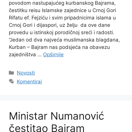
povodom nastupajućeg kurbanskog Bajrama,
čestitku reisu Islamske zajednice u Crnoj Gori
Rifatu ef. Fejziću i svim pripadnicima islama u
Crnoj Gori i dijaspori, uz želju da ove dane
provedu u istinskoj porodičnoj sreći i radosti.
“Jedan od dva najveća muslimanska blagdana,
Kurban – Bajram nas podsjeća na obavezu
zajedništva …
Opširnije
Kategorije
Novosti
Komentiraj
Ministar Numanović
čestitao Bajram