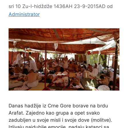
sri 10 Zu-l-hidždže 1436AH 23-9-2015AD
od
Administrator
Danas hadžije iz Crne Gore borave na brdu
Arafat. Zajedno kao grupa a opet svako
zadubljen u svoje misli i svoje dove (molitve).
Izlivaju najdublje emocije, padaju katanci sa