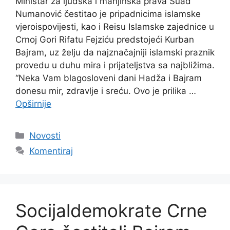
Ministar za ljudska i manjinska prava Suad
Numanović čestitao je pripadnicima islamske
vjeroispovijesti, kao i Reisu Islamske zajednice u
Crnoj Gori Rifatu Fejziću predstojeći Kurban
Bajram, uz želju da najznačajniji islamski praznik
provedu u duhu mira i prijateljstva sa najbližima.
“Neka Vam blagosloveni dani Hadža i Bajram
donesu mir, zdravlje i sreću. Ovo je prilika …
Opširnije
Kategorije
Novosti
Komentiraj
Socijaldemokrate Crne