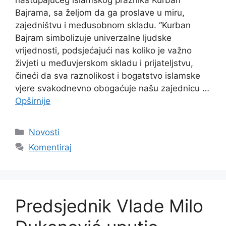
nastupajućeg islamskog praznika Kurban
Bajrama, sa željom da ga proslave u miru,
zajedništvu i međusobnom skladu. “Kurban
Bajram simbolizuje univerzalne ljudske
vrijednosti, podsjećajući nas koliko je važno
živjeti u međuvjerskom skladu i prijateljstvu,
čineći da sva raznolikost i bogatstvo islamske
vjere svakodnevno obogaćuje našu zajednicu …
Opširnije
Kategorije
Novosti
Komentiraj
Predsjednik Vlade Milo