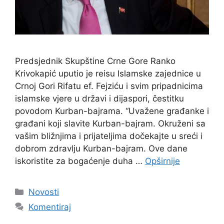
Predsjednik Skupštine Crne Gore Ranko
Krivokapić uputio je reisu Islamske zajednice u
Crnoj Gori Rifatu ef. Fejziću i svim pripadnicima
islamske vjere u državi i dijaspori, čestitku
povodom Kurban-bajrama. “Uvažene građanke i
građani koji slavite Kurban-bajram. Okruženi sa
vašim bližnjima i prijateljima dočekajte u sreći i
dobrom zdravlju Kurban-bajram. Ove dane
iskoristite za bogaćenje duha …
Opširnije
Kategorije
Novosti
Komentiraj