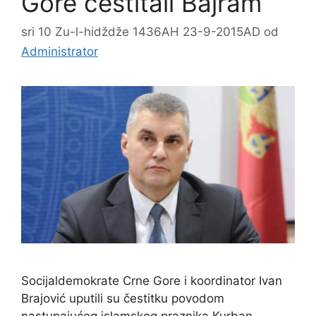
Gore čestitali Bajram
sri 10 Zu-l-hidždže 1436AH 23-9-2015AD
od
Administrator
Socijaldemokrate Crne Gore i koordinator Ivan
Brajović uputili su čestitku povodom