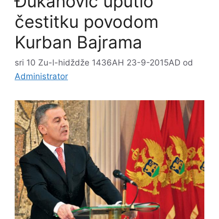
Đukanović uputio
čestitku povodom
Kurban Bajrama
sri 10 Zu-l-hidždže 1436AH 23-9-2015AD
od
Administrator