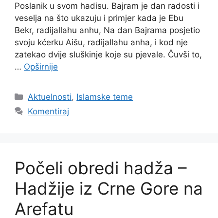
Poslanik u svom hadisu. Bajram je dan radosti i
veselja na što ukazuju i primjer kada je Ebu
Bekr, radijallahu anhu, Na dan Bajrama posjetio
svoju kćerku Aišu, radijallahu anha, i kod nje
zatekao dvije sluškinje koje su pjevale. Čuvši to,
…
Opširnije
Kategorije
Aktuelnosti
,
Islamske teme
Komentiraj
Počeli obredi hadža –
Hadžije iz Crne Gore na
Arefatu