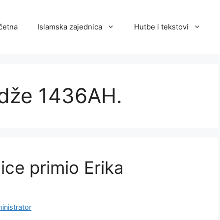
četna
Islamska zajednica
Hutbe i tekstovi
ždže 1436AH.
ice primio Erika
inistrator