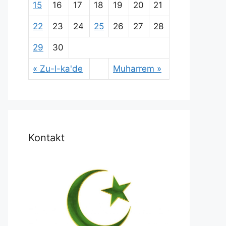
15
16
17
18
19
20
21
22
23
24
25
26
27
28
29
30
« Zu-l-ka'de
Muharrem »
Kontakt