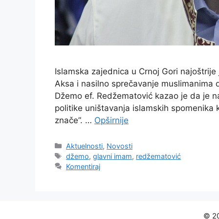
Islamska zajednica u Crnoj Gori najoštrije
Aksa i nasilno sprečavanje muslimanima d
Džemo ef. Redžematović kazao je da je nap
politike uništavanja islamskih spomenika k
znače”. …
Opširnije
Kategorije
Aktuelnosti
,
Novosti
Oznake
džemo
,
glavni imam
,
redžematović
Komentiraj
© 20