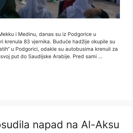
Mekku i Medinu, danas su iz Podgorice u
ri krenula 83 vjernika. Buduće hadžije okupile su
tih“ u Podgorici, odakle su autobusima krenuli za
i svoj put do Saudijske Arabije. Pred sami …
osudila napad na Al-Aksu