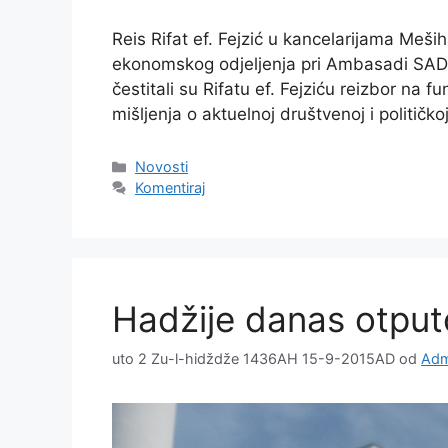
Reis Rifat ef. Fejzić u kancelarijama Meših
ekonomskog odjeljenja pri Ambasadi SAD
čestitali su Rifatu ef. Fejziću reizbor na f
mišljenja o aktuelnoj društvenoj i političkoj
Kategorije
Novosti
Komentiraj
Hadžije danas otpu
uto 2 Zu-l-hidždže 1436AH 15-9-2015AD
od
Adm