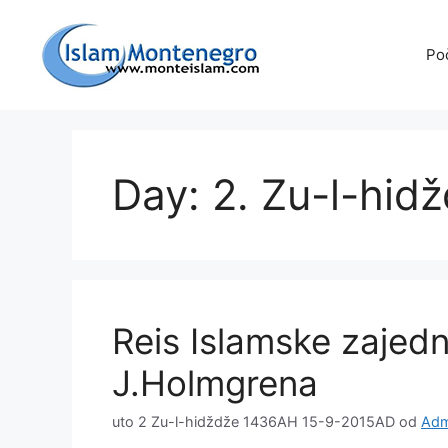
Preskoči
na
Po
sadržaj
Day: 2. Zu-l-hid
Reis Islamske zajedn
J.Holmgrena
uto 2 Zu-l-hidždže 1436AH 15-9-2015AD
od
Adm