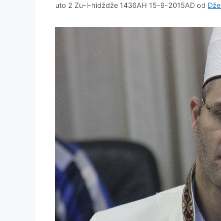
uto 2 Zu-l-hidždže 1436AH 15-9-2015AD
od
Dže