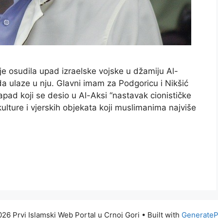
 je osudila upad izraelske vojske u džamiju Al-
a ulaze u nju. Glavni imam za Podgoricu i Nikšić
ad koji se desio u Al-Aksi “nastavak cionističke
ulture i vjerskih objekata koji muslimanima najviše
26 Prvi Islamski Web Portal u Crnoj Gori
• Built with
GenerateP