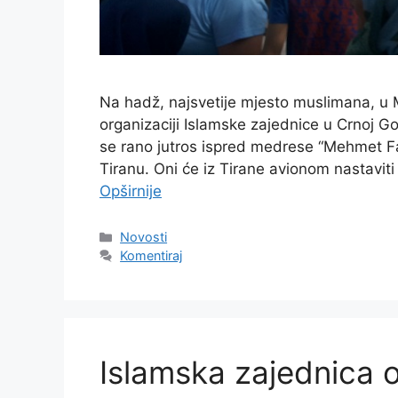
Na hadž, najsvetije mjesto muslimana, u 
organizaciji Islamske zajednice u Crnoj Go
se rano jutros ispred medrese “Mehmet Fa
Tiranu. Oni će iz Tirane avionom nastavit
Opširnije
Kategorije
Novosti
Komentiraj
Islamska zajednica 