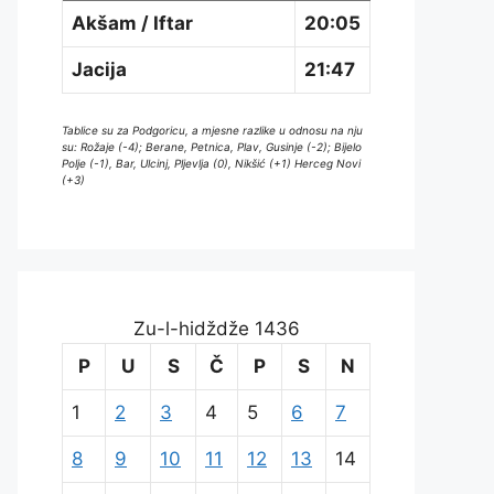
Akšam / Iftar
20:05
Jacija
21:47
Tablice su za Podgoricu, a mjesne razlike u odnosu na nju
su: Rožaje (-4); Berane, Petnica, Plav, Gusinje (-2); Bijelo
Polje (-1), Bar, Ulcinj, Pljevlja (0), Nikšić (+1) Herceg Novi
(+3)
Zu-l-hidždže 1436
P
U
S
Č
P
S
N
1
2
3
4
5
6
7
8
9
10
11
12
13
14