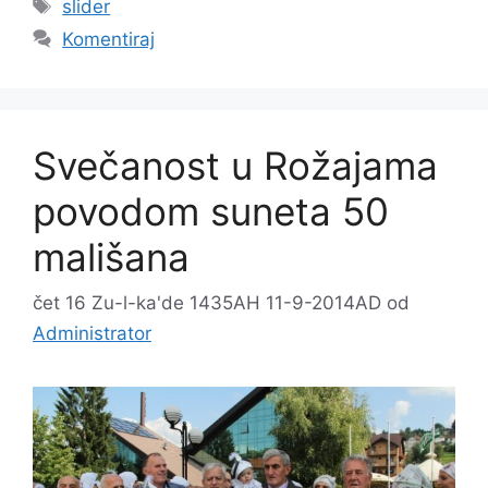
Oznake
slider
Komentiraj
Svečanost u Rožajama
povodom suneta 50
mališana
čet 16 Zu-l-ka'de 1435AH 11-9-2014AD
od
Administrator