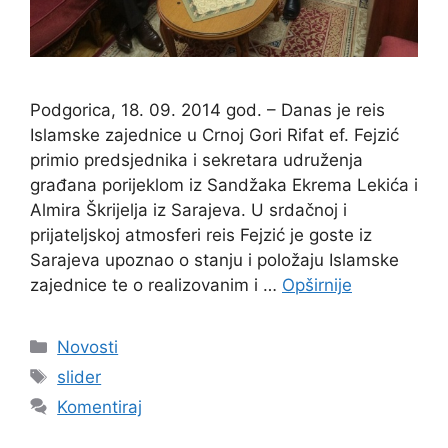
Podgorica, 18. 09. 2014 god. – Danas je reis
Islamske zajednice u Crnoj Gori Rifat ef. Fejzić
primio predsjednika i sekretara udruženja
građana porijeklom iz Sandžaka Ekrema Lekića i
Almira Škrijelja iz Sarajeva. U srdačnoj i
prijateljskoj atmosferi reis Fejzić je goste iz
Sarajeva upoznao o stanju i položaju Islamske
zajednice te o realizovanim i …
Opširnije
Kategorije
Novosti
Oznake
slider
Komentiraj