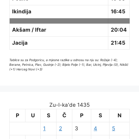
Ikindija
16:45
Akšam / Iftar
20:04
Jacija
21:45
Tablice su za Podgoricu, a mjesne razlike u odnosu na nju su: Rožaje (-4);
Berane, Petnica, Plav, Gusinje (-2); Bijelo Polje (-1), Bar, Ulcinj, Pljevlja (0), Nikšić
(+1) Herceg Novi (+3)
Zu-l-ka'de 1435
P
U
S
Č
P
S
N
1
2
3
4
5