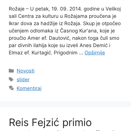
Rožaje – U petak, 19. 09. 2014. godine u Velikoj
sali Centra za kulturu u Rožajama proučena je
Ikrar dova za hadžije iz Rožaja. Skup je otpočeo
učenjem odlomaka iz Časnog Kur'ana, koje je
proučio Amer ef. Dautović, nakon toga čuli smo
par divnih ilahija koje su izveli Anes Demić i
Elmaz ef. Kurtagić. Prigodnim …
Opširnije
Kategorije
Novosti
Oznake
slider
Komentiraj
Reis Fejzić primio