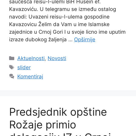
saučešća reisu-l-ulemi BiH Husein ef.
Kavazoviću. U telegramu se između ostalog
navodi: Uvazeni reisu-l-ulema gospodine
Kavazovicu Želim da Vam u ime Islamske
zajednice u Crnoj Gori I u svoje licno ime uputim
izraze dubokog žaljenja …
Opširnije
Kategorije
Aktuelnosti
,
Novosti
Oznake
slider
Komentiraj
Predsjednik opštine
Rožaje primio