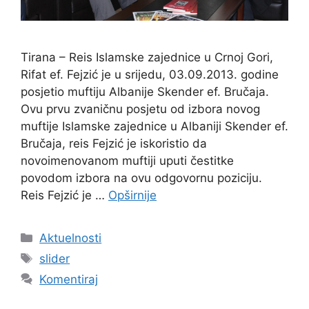
Tirana – Reis Islamske zajednice u Crnoj Gori,
Rifat ef. Fejzić je u srijedu, 03.09.2013. godine
posjetio muftiju Albanije Skender ef. Bručaja.
Ovu prvu zvaničnu posjetu od izbora novog
muftije Islamske zajednice u Albaniji Skender ef.
Bručaja, reis Fejzić je iskoristio da
novoimenovanom muftiji uputi čestitke
povodom izbora na ovu odgovornu poziciju.
Reis Fejzić je …
Opširnije
Kategorije
Aktuelnosti
Oznake
slider
Komentiraj