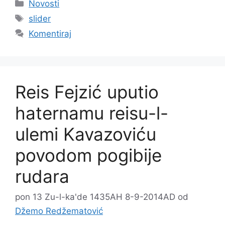
Kategorije
Novosti
Oznake
slider
Komentiraj
Reis Fejzić uputio
haternamu reisu-l-
ulemi Kavazoviću
povodom pogibije
rudara
pon 13 Zu-l-ka'de 1435AH 8-9-2014AD
od
Džemo Redžematović