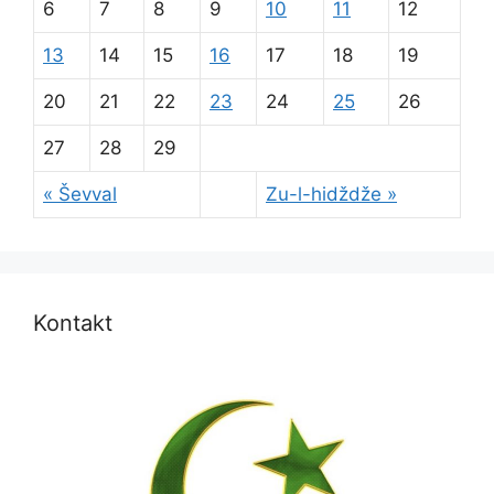
6
7
8
9
10
11
12
13
14
15
16
17
18
19
20
21
22
23
24
25
26
27
28
29
« Ševval
Zu-l-hidždže »
Kontakt