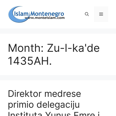
Preskoči
na
Izborni
sadržaj
Month: Zu-l-ka'de
1435AH.
Direktor medrese
primio delegaciju
Instituta Yunus Emre i