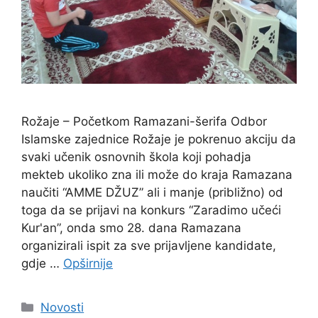
Rožaje – Početkom Ramazani-šerifa Odbor
Islamske zajednice Rožaje je pokrenuo akciju da
svaki učenik osnovnih škola koji pohadja
mekteb ukoliko zna ili može do kraja Ramazana
naučiti “AMME DŽUZ” ali i manje (približno) od
toga da se prijavi na konkurs “Zaradimo učeći
Kur'an”, onda smo 28. dana Ramazana
organizirali ispit za sve prijavljene kandidate,
gdje …
Opširnije
Kategorije
Novosti