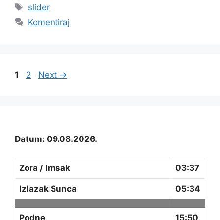
Oznake
slider
Komentiraj
Page
Page
1
2
Next
→
Datum: 09.08.2026.
Zora / Imsak
03:37
Izlazak Sunca
05:34
Podne
15:50