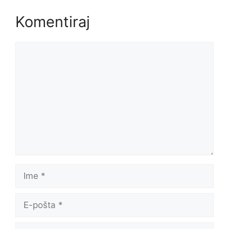
Komentiraj
Komentar
Ime
E-
pošta
Web-