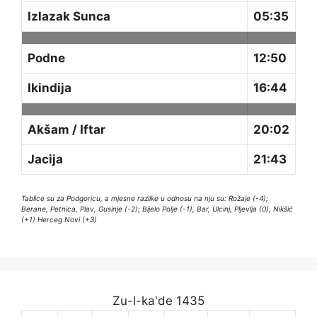
Izlazak Sunca
05:35
Podne
12:50
Ikindija
16:44
Akšam / Iftar
20:02
Jacija
21:43
Tablice su za Podgoricu, a mjesne razlike u odnosu na nju su: Rožaje (-4);
Berane, Petnica, Plav, Gusinje (-2); Bijelo Polje (-1), Bar, Ulcinj, Pljevlja (0), Nikšić
(+1) Herceg Novi (+3)
Zu-l-ka'de 1435