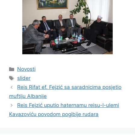
Kategorije
Novosti
Oznake
slider
Reis Rifat ef. Fejzić sa saradnicima posjetio
muftiju Albanije
Reis Fejzić uputio haternamu reisu-l-ulemi
Kavazoviću povodom pogibije rudara