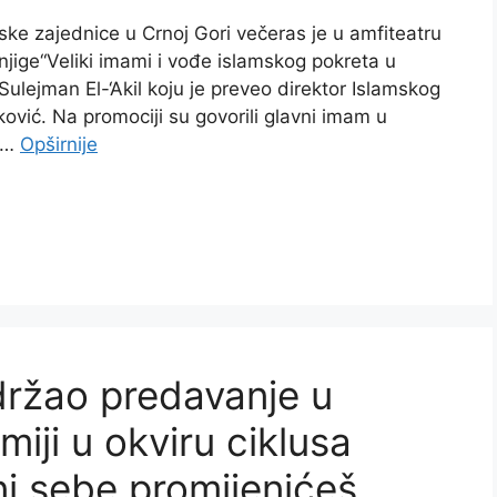
ske zajednice u Crnoj Gori večeras je u amfiteatru
jige“Veliki imami i vođe islamskog pokreta u
ulejman El-‘Akil koju je preveo direktor Islamskog
ović. Na promociji su govorili glavni imam u
i …
Opširnije
držao predavanje u
iji u okviru ciklusa
ni sebe promijenićeš