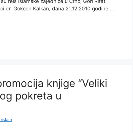
su reis Islamske zajednice u Crnoj Gori Rifat
rici dr. Gokcen Kalkan, dana 21.12.2010 godine …
omocija knjige “Veliki
kog pokreta u
eislam