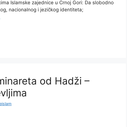
ima Islamske zajednice u Crnoj Gori: Da slobodno
og, nacionalnog i jezičkog identiteta;
e
minareta od Hadži –
vljima
eislam