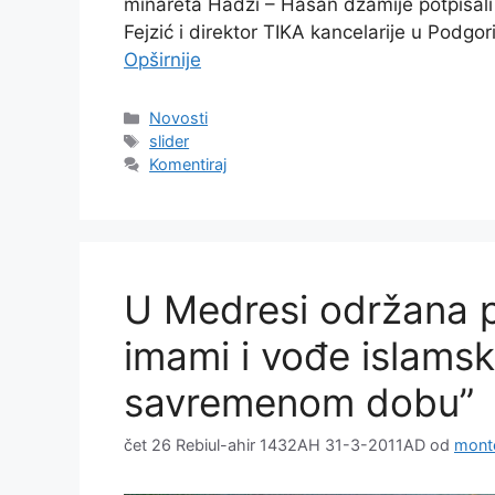
minareta Hadži – Hasan džamije potpisali 
Fejzić i direktor TIKA kancelarije u Podgo
Opširnije
Kategorije
Novosti
Oznake
slider
Komentiraj
U Medresi održana pr
imami i vođe islams
savremenom dobu”
čet 26 Rebiul-ahir 1432AH 31-3-2011AD
od
mont