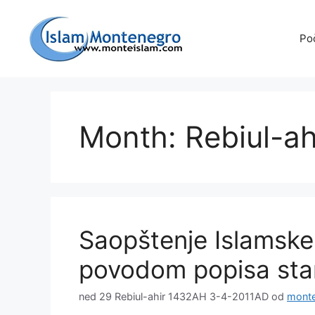
Preskoči
na
Po
sadržaj
Month: Rebiul-a
Saopštenje Islamske
povodom popisa stan
ned 29 Rebiul-ahir 1432AH 3-4-2011AD
od
monte