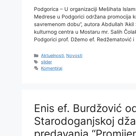
Podgorica – U organizaciji Mešihata Islam
Medrese u Podgorici održana promocija kn
savremenom dobu”, autora Abdullah ‘Akil S
kulturnog centra u Mostaru mr. Salih Čolak
Podgorici prof. Džemo ef. Redžematović 
Kategorije
Aktuelnosti
,
Novosti
Oznake
slider
Komentiraj
Enis ef. Burdžović o
Starodoganjskoj džam
predavanja “Promije