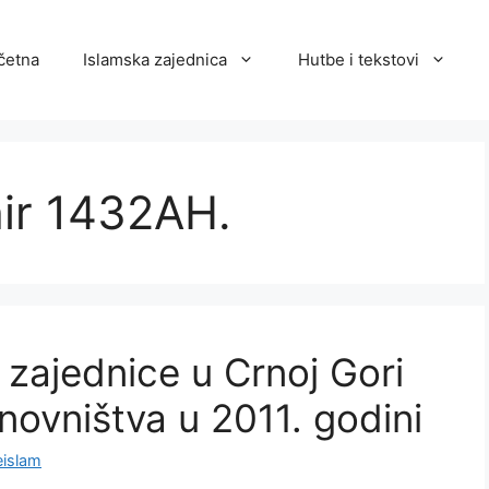
četna
Islamska zajednica
Hutbe i tekstovi
hir 1432AH.
 zajednice u Crnoj Gori
ovništva u 2011. godini
islam