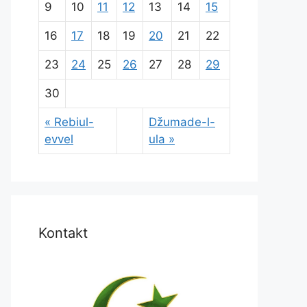
9
10
11
12
13
14
15
16
17
18
19
20
21
22
23
24
25
26
27
28
29
30
« Rebiul-
Džumade-l-
evvel
ula »
Kontakt