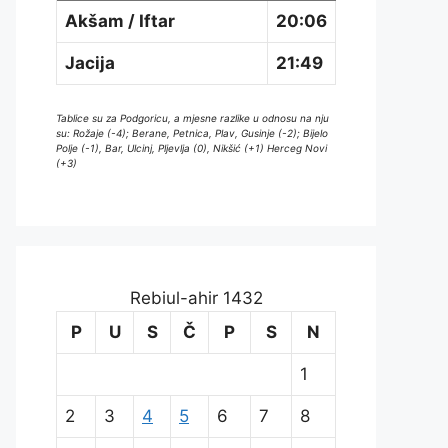
Akšam / Iftar
20:06
Jacija
21:49
Tablice su za Podgoricu, a mjesne razlike u odnosu na nju
su: Rožaje (-4); Berane, Petnica, Plav, Gusinje (-2); Bijelo
Polje (-1), Bar, Ulcinj, Pljevlja (0), Nikšić (+1) Herceg Novi
(+3)
Rebiul-ahir 1432
P
U
S
Č
P
S
N
1
2
3
4
5
6
7
8