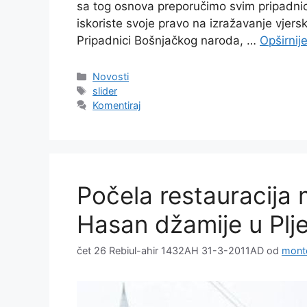
sa tog osnova preporučimo svim pripadnic
iskoriste svoje pravo na izražavanje vjersk
Pripadnici Bošnjačkog naroda, …
Opširnij
Kategorije
Novosti
Oznake
slider
Komentiraj
Počela restauracija 
Hasan džamije u Plje
čet 26 Rebiul-ahir 1432AH 31-3-2011AD
od
mont