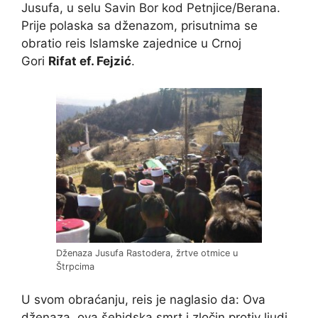
Jusufa, u selu Savin Bor kod Petnjice/Berana.
Prije polaska sa dženazom, prisutnima se
obratio reis Islamske zajednice u Crnoj
Gori
Rifat ef. Fejzić
.
Dženaza Jusufa Rastodera, žrtve otmice u
Štrpcima
U svom obraćanju, reis je naglasio da: Ova
dženaza, ova šehidska smrt i zločin protiv ljudi