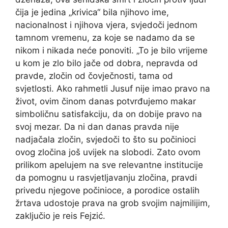
čija je jedina „krivica“ bila njihovo ime,
nacionalnost i njihova vjera, svjedoči jednom
tamnom vremenu, za koje se nadamo da se
nikom i nikada neće ponoviti. „To je bilo vrijeme
u kom je zlo bilo jače od dobra, nepravda od
pravde, zločin od čovječnosti, tama od
svjetlosti. Ako rahmetli Jusuf nije imao pravo na
život, ovim činom danas potvrđujemo makar
simboličnu satisfakciju, da on dobije pravo na
svoj mezar. Da ni dan danas pravda nije
nadjačala zločin, svjedoči to što su počinioci
ovog zločina još uvijek na slobodi. Zato ovom
prilikom apelujem na sve relevantne institucije
da pomognu u rasvjetljavanju zločina, pravdi
privedu njegove počinioce, a porodice ostalih
žrtava udostoje prava na grob svojim najmilijim,
zaključio je reis Fejzić.