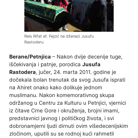
Reis Rifat ef. Fejzić na dženazi Jusufu
Rastoderu
Berane/Petnjica
– Nakon dvije decenije tuge,
iščekivanja i patnje, porodica
Jusufa
Rastodera
, jučer, 24. marta 2011. godine je
dočekala bolan trenutak da svog Jusufa isprati
na Ahiret onako kako dolikuje jednom
muslimanu. Nakon komemorativnog skupa
održanog u Centru za Kulturu u Petnjici, vjernici
iz čitave Crne Gore i okruženja, brojni imami,
predstavnici javnog i političkog života, i svi
dobronamjerni ljudi dirnuti ovim višedecenijskim
zločinom, uputili su se rodnoj kući rahmetli