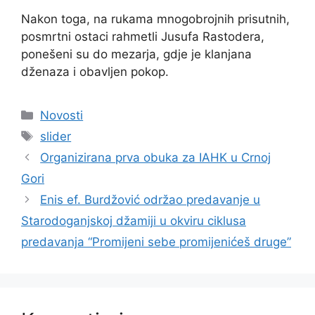
Nakon toga, na rukama mnogobrojnih prisutnih,
posmrtni ostaci rahmetli Jusufa Rastodera,
ponešeni su do mezarja, gdje je klanjana
dženaza i obavljen pokop.
Kategorije
Novosti
Oznake
slider
Organizirana prva obuka za IAHK u Crnoj
Gori
Enis ef. Burdžović održao predavanje u
Starodoganjskoj džamiji u okviru ciklusa
predavanja “Promijeni sebe promijenićeš druge”