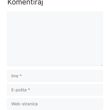
Komentiraj
Komentar
Ime
E-
pošta
Web-
stranica