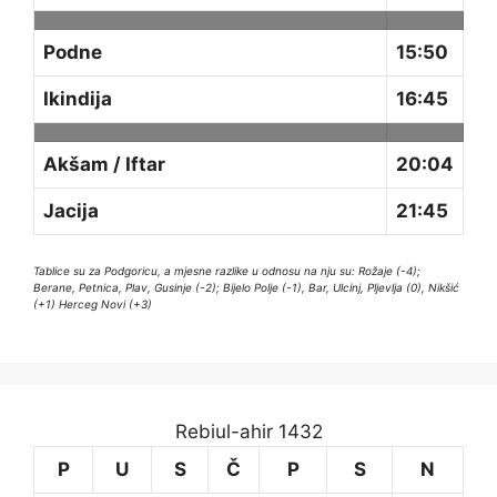
Podne
15:50
Ikindija
16:45
Akšam / Iftar
20:04
Jacija
21:45
Tablice su za Podgoricu, a mjesne razlike u odnosu na nju su: Rožaje (-4);
Berane, Petnica, Plav, Gusinje (-2); Bijelo Polje (-1), Bar, Ulcinj, Pljevlja (0), Nikšić
(+1) Herceg Novi (+3)
Rebiul-ahir 1432
P
U
S
Č
P
S
N