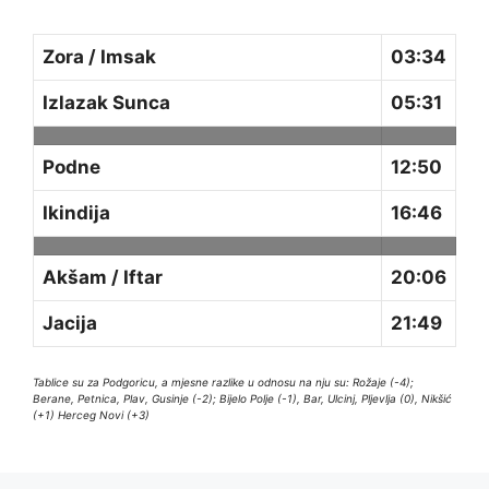
Zora / Imsak
03:34
Izlazak Sunca
05:31
Podne
12:50
Ikindija
16:46
Akšam / Iftar
20:06
Jacija
21:49
Tablice su za Podgoricu, a mjesne razlike u odnosu na nju su: Rožaje (-4);
Berane, Petnica, Plav, Gusinje (-2); Bijelo Polje (-1), Bar, Ulcinj, Pljevlja (0), Nikšić
(+1) Herceg Novi (+3)