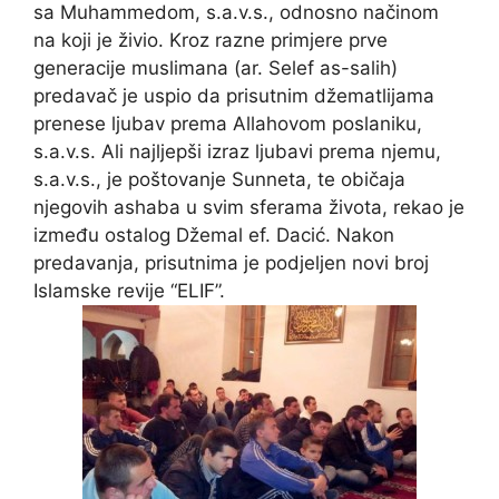
sa Muhammedom, s.a.v.s., odnosno načinom
na koji je živio. Kroz razne primjere prve
generacije muslimana (ar. Selef as-salih)
predavač je uspio da prisutnim džematlijama
prenese ljubav prema Allahovom poslaniku,
s.a.v.s. Ali najljepši izraz ljubavi prema njemu,
s.a.v.s., je poštovanje Sunneta, te običaja
njegovih ashaba u svim sferama života, rekao je
između ostalog Džemal ef. Dacić. Nakon
predavanja, prisutnima je podjeljen novi broj
Islamske revije “ELIF”.