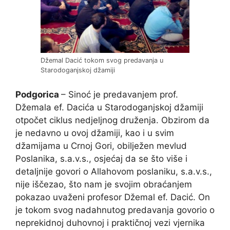
Džemal Dacić tokom svog predavanja u
Starodoganjskoj džamiji
Podgorica
– Sinoć je predavanjem prof.
Džemala ef. Dacića u Starodoganjskoj džamiji
otpočet ciklus nedjeljnog druženja. Obzirom da
je nedavno u ovoj džamiji, kao i u svim
džamijama u Crnoj Gori, obilježen mevlud
Poslanika, s.a.v.s., osjećaj da se što više i
detaljnije govori o Allahovom poslaniku, s.a.v.s.,
nije iščezao, što nam je svojim obraćanjem
pokazao uvaženi profesor Džemal ef. Dacić. On
je tokom svog nadahnutog predavanja govorio o
neprekidnoj duhovnoj i praktičnoj vezi vjernika