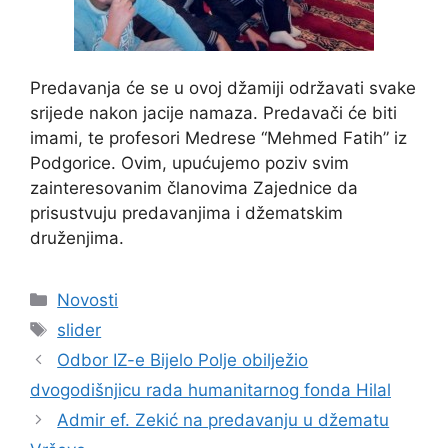
Predavanja će se u ovoj džamiji održavati svake
srijede nakon jacije namaza. Predavači će biti
imami, te profesori Medrese “Mehmed Fatih” iz
Podgorice. Ovim, upućujemo poziv svim
zainteresovanim članovima Zajednice da
prisustvuju predavanjima i džematskim
druženjima.
Kategorije
Novosti
Oznake
slider
Odbor IZ-e Bijelo Polje obilježio
dvogodišnjicu rada humanitarnog fonda Hilal
Admir ef. Zekić na predavanju u džematu