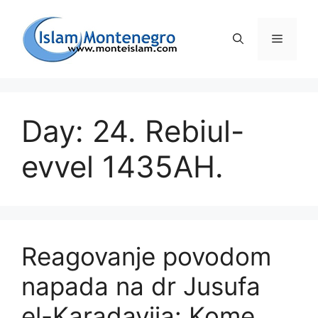
Preskoči
na
Izborni
sadržaj
Day: 24. Rebiul-
evvel 1435AH.
Reagovanje povodom
napada na dr Jusufa
el-Karadavija: Kome