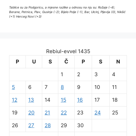
Tablice su za Podgoricu, a mjesne razlike u odnosu na nju su: Rožaje (-4);
Berane, Petnica, Plav, Gusinje (-2); Bijelo Polje (-1), Bar, Ulcinj, Pljevlja (0), Nikšić
(+1) Herceg Novi (+3)
Rebiul-evvel 1435
P
U
S
Č
P
S
N
1
2
3
4
5
6
7
8
9
10
11
12
13
14
15
16
17
18
19
20
21
22
23
24
25
26
27
28
29
30