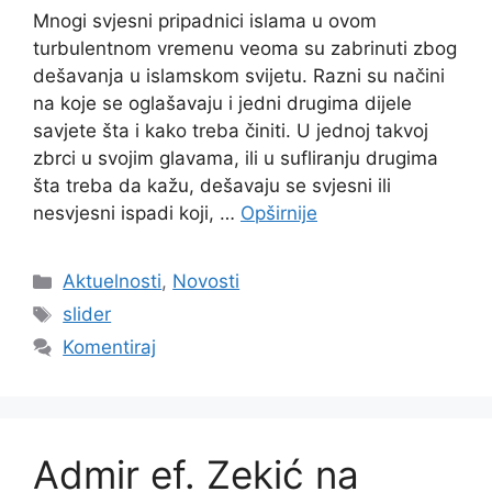
Mnogi svjesni pripadnici islama u ovom
turbulentnom vremenu veoma su zabrinuti zbog
dešavanja u islamskom svijetu. Razni su načini
na koje se oglašavaju i jedni drugima dijele
savjete šta i kako treba činiti. U jednoj takvoj
zbrci u svojim glavama, ili u sufliranju drugima
šta treba da kažu, dešavaju se svjesni ili
nesvjesni ispadi koji, …
Opširnije
Kategorije
Aktuelnosti
,
Novosti
Oznake
slider
Komentiraj
Admir ef. Zekić na