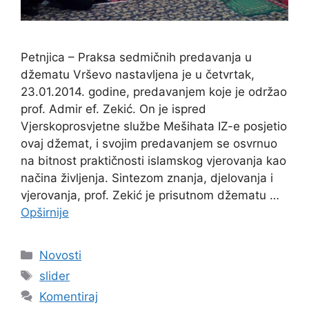
Petnjica – Praksa sedmičnih predavanja u
džematu Vrševo nastavljena je u četvrtak,
23.01.2014. godine, predavanjem koje je održao
prof. Admir ef. Zekić. On je ispred
Vjerskoprosvjetne službe Mešihata IZ-e posjetio
ovaj džemat, i svojim predavanjem se osvrnuo
na bitnost praktičnosti islamskog vjerovanja kao
načina življenja. Sintezom znanja, djelovanja i
vjerovanja, prof. Zekić je prisutnom džematu …
Opširnije
Kategorije
Novosti
Oznake
slider
Komentiraj