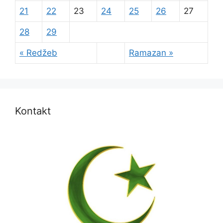
21
22
23
24
25
26
27
28
29
« Redžeb
Ramazan »
Kontakt