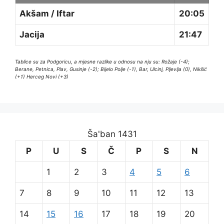
Akšam / Iftar
20:05
Jacija
21:47
Tablice su za Podgoricu, a mjesne razlike u odnosu na nju su: Rožaje (-4);
Berane, Petnica, Plav, Gusinje (-2); Bijelo Polje (-1), Bar, Ulcinj, Pljevlja (0), Nikšić
(+1) Herceg Novi (+3)
Ša'ban 1431
P
U
S
Č
P
S
N
1
2
3
4
5
6
7
8
9
10
11
12
13
14
15
16
17
18
19
20