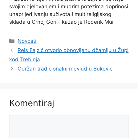
svojim djelovanjem i mudrim potezima doprinosi
unaprijedjivanju suživota i multireligijskog
sklada u Crnoj Gori.- kazao je Roderik Mur
Kategorije
Novosti
Reis Fejzić otvorio obnovljenu džamiju u Župi
kod Trebinja
Održan tradicionalni mevlud u Bukovici
Komentiraj
Komentar