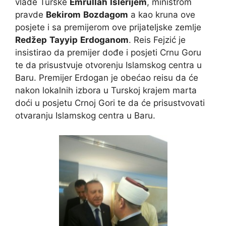
vlade Turske
Emrullah
Išlerijem
, ministrom
pravde
Bekirom
Bozdagom
a kao kruna ove
posjete i sa premijerom ove prijateljske zemlje
Redžep
Tayyip
Erdoganom
. Reis Fejzić je
insistirao da premijer dođe i posjeti Crnu Goru
te da prisustvuje otvorenju Islamskog centra u
Baru. Premijer Erdogan je obećao reisu da će
nakon lokalnih izbora u Turskoj krajem marta
doći u posjetu Crnoj Gori te da će prisustvovati
otvaranju Islamskog centra u Baru.