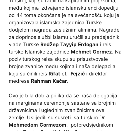
Turskoj, koji su radili na kapitalnim projektima,
među kojima izdvajamo islamsku enciklopediju
od 44 toma okončana je na svečanošću koju je
organizovala islamska zajednica Turske
dodjelom nagrada zaslužnim alimima. Nagrade
za doprinos službi islamu uručili su predsjednik
vlade Turske
Redžep
Tayyip
Erdogan
i reis
turske Islamske zajednice
Mehmet
Gormez
. Na
poziv turskog reisa skupu su prisustvovale
brojne zvanice među kojima i naša delegacija
koju su činili reis
Rifat
ef.
Fejzić
i direktor
medrese
Rahman
Kačar
.
Ovo je bila dobra prilika da se naša delegacija
na marginama ceremonije sastane sa brojnim
državnicima i uglednim zvaničnicima ove
zemlje. Uslijedili su susreti: sa turskim Dr.
Mehmedom
Gormezom
, potpredsjednikom