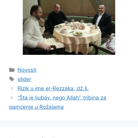
Kategorije
Novosti
Oznake
slider
Rizik u ime er-Rezzaka, dž.š.
“Šta je ljubav, nego Allah”, tribina za
pamćenje u Rožajama