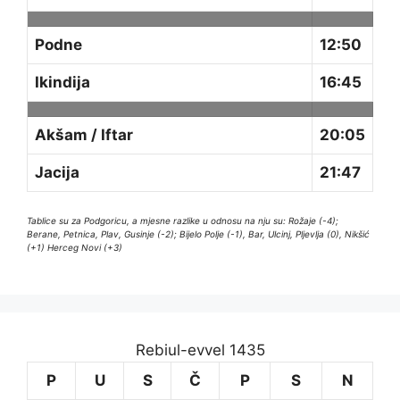
Podne
12:50
Ikindija
16:45
Akšam / Iftar
20:05
Jacija
21:47
Tablice su za Podgoricu, a mjesne razlike u odnosu na nju su: Rožaje (-4);
Berane, Petnica, Plav, Gusinje (-2); Bijelo Polje (-1), Bar, Ulcinj, Pljevlja (0), Nikšić
(+1) Herceg Novi (+3)
Rebiul-evvel 1435
P
U
S
Č
P
S
N