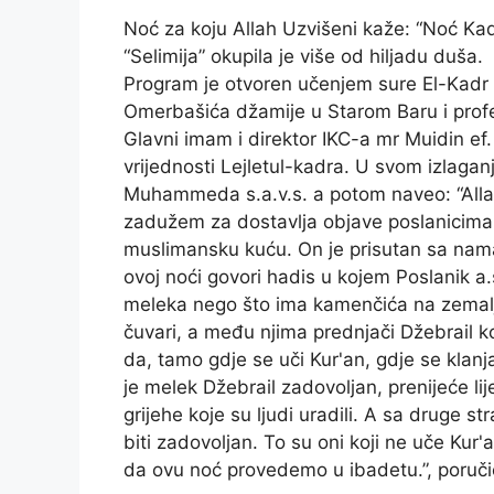
Noć za koju Allah Uzvišeni kaže: “Noć Kad
“Selimija” okupila je više od hiljadu duša.
Program je otvoren učenjem sure El-Kadr 
Omerbašića džamije u Starom Baru i prof
Glavni imam i direktor IKC-a mr Muidin ef. 
vrijednosti Lejletul-kadra.
U svom izlaganju
Muhammeda s.a.v.s. a potom naveo: “Allah 
zadužem za dostavlja objave poslanicima,
muslimansku kuću. On je prisutan sa nama
ovoj noći govori hadis u kojem Poslanik a.s
meleka nego što ima kamenčića na zemaljs
čuvari, a među njima prednjači Džebrail k
da, tamo gdje se uči Kur'an, gdje se klanj
je melek Džebrail zadovoljan, prenijeće lije
grijehe koje su ljudi uradili. A sa druge 
biti zadovoljan. To su oni koji ne uče Kur
da ovu noć provedemo u ibadetu.”, poručio