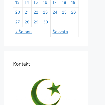
13
14
15
16
17
18
19
20
21
22
23
24
25
26
27
28
29
30
« Ša'ban
Ševval »
Kontakt