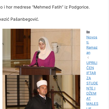
vio i hor medrese “Mehmed Fatih” iz Podgorice.
kezić Pašanbegović.
Kategorije
Novos
ti
,
Ramaz
an
UPRILI
ČEN
IFTAR
ZA
STUDE
NTE I
DŽEM
AT
MALES
IJE