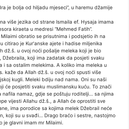
ra je bolja od hiljadu mjeseci”, u haremu džamije
na više jezika od strane Ismaila ef. Hysaja imama
esora kiraeta u medresi “Mehmed Fatih”.
Milaimi obratio se prisutnima i podsjetio ih na
 citirao je Kur'anske ajete i hadise miljenika
dž.š. u ovoj noći pošalje meleka koji je bio
 Džebraila, koji ima zadatak da posjeti svaku
 i sa ostalim melekima. A koliko ima meleka u
. kaže da Allah dž.š. u ovoj noći spusti više
koj kugli. Meleki bdiju nad nama. Oni su naši
oji će posjetiti svaku muslimansku kuću. To znači
a nafila namaz, gdje se poštuju roditelji… sa njima
pe vijesti Allahu dž.š., a Allah će oprostiti sve
strane, ima porodice sa kojima melek Džebrail neće
'an, koji su u svađi… Drago braćo i sestre, nastojmo
 je glavni imam mr Milaimi.