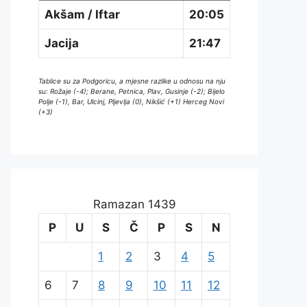
Akšam / Iftar
20:05
Jacija
21:47
Tablice su za Podgoricu, a mjesne razlike u odnosu na nju
su: Rožaje (-4); Berane, Petnica, Plav, Gusinje (-2); Bijelo
Polje (-1), Bar, Ulcinj, Pljevlja (0), Nikšić (+1) Herceg Novi
(+3)
Ramazan 1439
P
U
S
Č
P
S
N
1
2
3
4
5
6
7
8
9
10
11
12