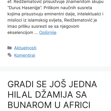
ef. Redžematović prisustvuje znamenitom skupu
“Durus Hasenijje”. Prilikom naučnih susreta
kojima prisustvuju eminentni daije, intelektualci i
mislioci iz islamskog svijeta, Redžematović je
imao priliku susresti se sa njegovom
ekselencijom …
Opširnije
Kategorije
Aktuelnosti
Komentiraj
GRADI SE JOŠ JEDNA
HILAL DŽAMIJA SA
BUNAROM U AFRICI