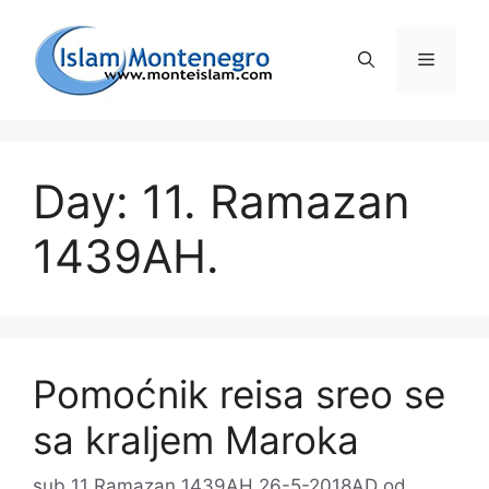
Preskoči
na
Izborni
sadržaj
Day: 11. Ramazan
1439AH.
Pomoćnik reisa sreo se
sa kraljem Maroka
sub 11 Ramazan 1439AH 26-5-2018AD
od