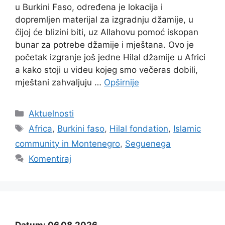
u Burkini Faso, određena je lokacija i
dopremljen materijal za izgradnju džamije, u
čijoj će blizini biti, uz Allahovu pomoć iskopan
bunar za potrebe džamije i mještana. Ovo je
početak izgranje još jedne Hilal džamije u Africi
a kako stoji u videu kojeg smo večeras dobili,
mještani zahvaljuju …
Opširnije
Kategorije
Aktuelnosti
Oznake
Africa
,
Burkini faso
,
Hilal fondation
,
Islamic
community in Montenegro
,
Seguenega
Komentiraj