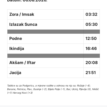
Datum: 06.08.2026.
Zora / Imsak
03:32
Izlazak Sunca
05:30
Podne
12:50
Ikindija
16:46
Akšam / Iftar
20:08
Jacija
21:51
Tablice su za Podgoricu, a mjesne razlike u odnosu na nju su: Rožaje (-4);
Berane, Petnica, Plav, Gusinje (-2); Bijelo Polje (-1), Bar, Ulcinj, Pljevlja (0), Nikšić
(+1) Herceg Novi (+3)