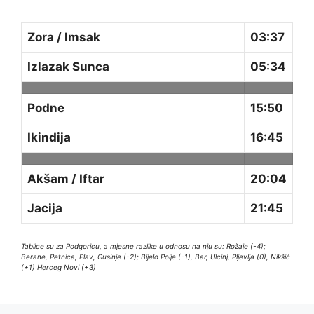
Zora / Imsak
03:37
Izlazak Sunca
05:34
Podne
15:50
Ikindija
16:45
Akšam / Iftar
20:04
Jacija
21:45
Tablice su za Podgoricu, a mjesne razlike u odnosu na nju su: Rožaje (-4);
Berane, Petnica, Plav, Gusinje (-2); Bijelo Polje (-1), Bar, Ulcinj, Pljevlja (0), Nikšić
(+1) Herceg Novi (+3)