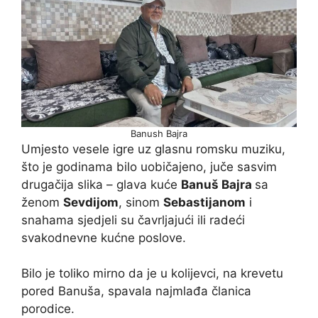
Banush Bajra
Umjesto vesele igre uz glasnu romsku muziku,
što je godinama bilo uobičajeno, juče sasvim
drugačija slika – glava kuće
Banuš Bajra
sa
ženom
Sevdijom
, sinom
Sebastijanom
i
snahama sjedjeli su čavrljajući ili radeći
svakodnevne kućne poslove.
Bilo je toliko mirno da je u kolijevci, na krevetu
pored Banuša, spavala najmlađa članica
porodice.