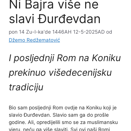
Ni Bajra više ne
slavi Đurđevdan
pon 14 Zu-l-ka'de 1446AH 12-5-2025AD
od
Džemo Redžematović
I posljednji Rom na Koniku
prekinuo višedecenijsku
tradiciju
Bio sam posljednji Rom ovdje na Koniku koji je
slavio Đurđevdan. Slavio sam ga do prošle
godine. Ali, opredijelili smo se za muslimansku
vjeru, neću ga više slaviti. Svi ovi naši Romi