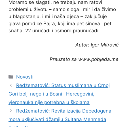
Moramo se slagati, ne trebaju nam ratovi i
problemi u životu – samo sloga i mir i da živimo
u blagostanju, i mi i naša djeca – zaključuje
glava porodice Bajra, koji ima pet sinova i pet
snaha, 22 unučadi i osmoro praunučadi.
Autor: Igor Mitrović
Preuzeto sa www.pobjeda.me
Kategorije
Novosti
Redžematović: Status muslimana u Crnoj
Gori bolji nego i u Bosni i Hercegovini,
vjeronauka nije potrebna u školama
Redžematović: Revitalizacija Depedogena
mora uključivati džamiju Sultana Mehmeda