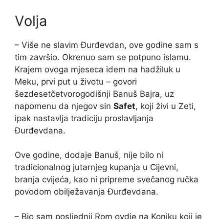
Volja
– Više ne slavim Đurđevdan, ove godine sam s
tim završio. Okrenuo sam se potpuno islamu.
Krajem ovoga mjeseca idem na hadžiluk u
Meku, prvi put u životu – govori
šezdesetčetvorogodišnji Banuš Bajra, uz
napomenu da njegov sin
Safet
, koji živi u Zeti,
ipak nastavlja tradiciju proslavljanja
Đurđevdana.
Ove godine, dodaje Banuš, nije bilo ni
tradicionalnog jutarnjeg kupanja u Cijevni,
branja cvijeća, kao ni pripreme svečanog ručka
povodom obilježavanja Đurđevdana.
– Bio sam posljednji Rom ovdje na Koniku koji je