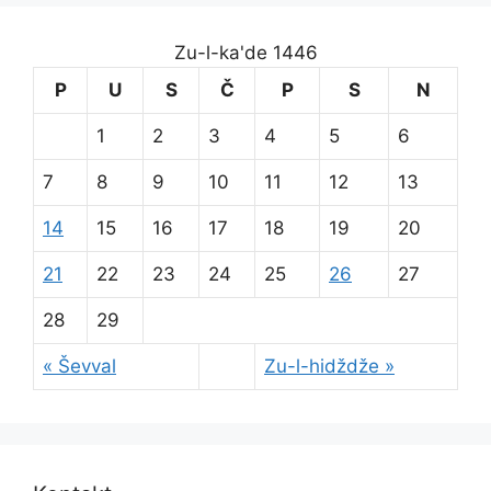
Zu-l-ka'de 1446
P
U
S
Č
P
S
N
1
2
3
4
5
6
7
8
9
10
11
12
13
14
15
16
17
18
19
20
21
22
23
24
25
26
27
28
29
« Ševval
Zu-l-hidždže »