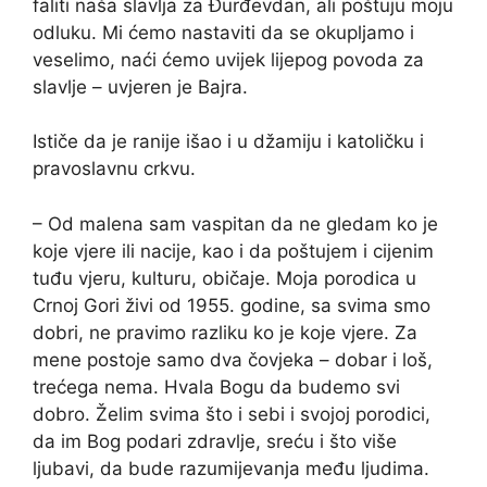
faliti naša slavlja za Đurđevdan, ali poštuju moju
odluku. Mi ćemo nastaviti da se okupljamo i
veselimo, naći ćemo uvijek lijepog povoda za
slavlje – uvjeren je Bajra.
Ističe da je ranije išao i u džamiju i katoličku i
pravoslavnu crkvu.
– Od malena sam vaspitan da ne gledam ko je
koje vjere ili nacije, kao i da poštujem i cijenim
tuđu vjeru, kulturu, običaje. Moja porodica u
Crnoj Gori živi od 1955. godine, sa svima smo
dobri, ne pravimo razliku ko je koje vjere. Za
mene postoje samo dva čovjeka – dobar i loš,
trećega nema. Hvala Bogu da budemo svi
dobro. Želim svima što i sebi i svojoj porodici,
da im Bog podari zdravlje, sreću i što više
ljubavi, da bude razumijevanja među ljudima.