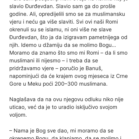
slavio Đurđevdan. Slavio sam ga do prošle
godine. Ali, opredijelili smo se za muslimansku
vjeru i neću ga više slaviti. Svi ovi naši Romi
okrenuli su se islamu, ni oni više ne slave
Đurđevdan, što ja da izigravam pametnijega od
njih. Idemo u džamiju da se molimo Bogu…
Moramo da znamo što smo mi Romi – da li smo
muslimani ili nijesmo – i treba da se
pridržavamo vjere – poručio je Banuš,
napominjući da će krajem ovog mjeseca iz Crne
Gore u Meku poći 200–300 muslimana.
Naglašava da na ovu njegovu odluku niko nije
uticao, već da je to uradio isključivo svojom
voljom.
– Nama je Bog sve dao, mi moramo da se
okrenemo Bogu, da klanjamo, da se molimo i