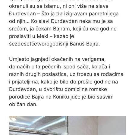
okrenuli su se islamu, ni oni više ne slave
Đurđevdan – što ja da izigravam pametnijega
od njih… Ko slavi Đurđevdan neka mu je sa
srećom, ja čekam Bajram, koji ću ove godine
proslaviti u Meki – kazao je
šezdesetčetvorogodišnji Banuš Bajra.
Umjesto jagnjadi okačenih na verigama,
domaćih pita pečenih ispod sača, kolača i
raznih drugih poslastica, uz trpezu sa rođacima
i prijateljima, kako je bilo do prošle godine na
Đurđevdan, u dvorištu domicilne romske
porodice Bajra na Koniku juče je bio sasvim
običan dan.