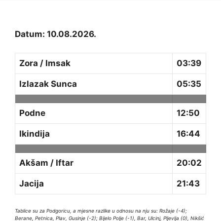
Datum: 10.08.2026.
Zora / Imsak
03:39
Izlazak Sunca
05:35
Podne
12:50
Ikindija
16:44
Akšam / Iftar
20:02
Jacija
21:43
Tablice su za Podgoricu, a mjesne razlike u odnosu na nju su: Rožaje (-4);
Berane, Petnica, Plav, Gusinje (-2); Bijelo Polje (-1), Bar, Ulcinj, Pljevlja (0), Nikšić