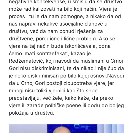
negativne koncekvense, u smislu da se društvo
može radikalizovati na bilo koji način. Vjera je
proces i tu je da nam pomogne, a nikako da od
nas napravi nekakve asocijalne članove u
društvu, već da nam ponudi rješenja za
društvene, porodične i lične problem. Ako se
vjera na taj način bude iskorišćavala, odna
ćemo imati kontraefekat“, kazao je
Redžematović, koji navodi da muslimani u Crnoj
Gori nisu diskriminisani, te da nikad i nije čuo da
je neko diskriminisan po bilo kojoj osnovi.Navodi
da u Crnoj Gori postoji zloupotreba vjere, jer
mnogi nisu toliki vjernici kao što sebe
predstavljaju, već žele, kako kaže, da preko
vjere ili zarade političke poene ili dođu do boljeg
položaja u društvu.