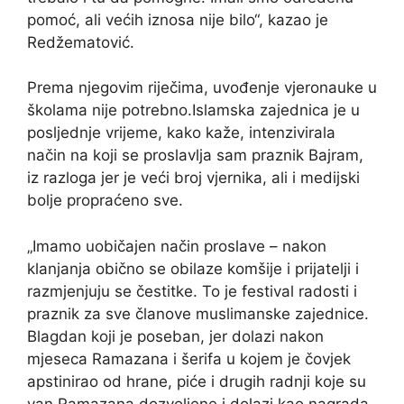
pomoć, ali većih iznosa nije bilo“, kazao je
Redžematović.
Prema njegovim riječima, uvođenje vjeronauke u
školama nije potrebno.Islamska zajednica je u
posljednje vrijeme, kako kaže, intenzivirala
način na koji se proslavlja sam praznik Bajram,
iz razloga jer je veći broj vjernika, ali i medijski
bolje propraćeno sve.
„Imamo uobičajen način proslave – nakon
klanjanja obično se obilaze komšije i prijatelji i
razmjenjuju se čestitke. To je festival radosti i
praznik za sve članove muslimanske zajednice.
Blagdan koji je poseban, jer dolazi nakon
mjeseca Ramazana i šerifa u kojem je čovjek
apstinirao od hrane, piće i drugih radnji koje su
van Ramazana dozvoljene i dolazi kao nagrada