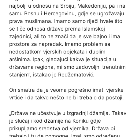
najbolji u odnosu na Srbiju, Makedoniju, pa i na
samu Bosnu i Hercegovinu, gdje se ugrožavaju
prava muslimana. Imamo samo riječi hvale što
se tiče odnosa države prema Islamskoj
zajednici, ali to ne znači da je sve bajno i ima
prostora za napredak. Imamo problem sa
nedostatkom vjerskih objekata i duplim
aršinima. Ipak, gledajući kakva je situacija u
državama regiona, mi smo zadovoljni trenutnim
stanjem“, istakao je Redžematović.
On smatra da je veoma pogrešno imati vjerske
vrtiće i da takvo nešto ne bi trebalo da postoji.
„Država ne učestvuje u izgradnji džamija. Takav
je slučaj i kod džamije na Koniku gdje
prikupljamo sredstva od vjernika. Država bi
trebalo i tu da pomogne. Imali smo određenu