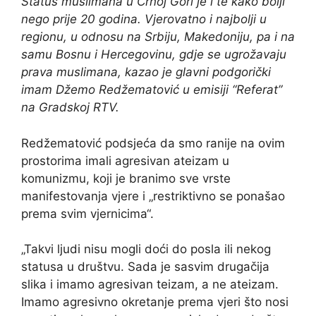
Status muslimana u Crnoj Gori je i te kako bolji
nego prije 20 godina. Vjerovatno i najbolji u
regionu, u odnosu na Srbiju, Makedoniju, pa i na
samu Bosnu i Hercegovinu, gdje se ugrožavaju
prava muslimana, kazao je glavni podgorički
imam Džemo Redžematović u emisiji “Referat”
na Gradskoj RTV.
Redžematović podsjeća da smo ranije na ovim
prostorima imali agresivan ateizam u
komunizmu, koji je branimo sve vrste
manifestovanja vjere i „restriktivno se ponašao
prema svim vjernicima“.
„Takvi ljudi nisu mogli doći do posla ili nekog
statusa u društvu. Sada je sasvim drugačija
slika i imamo agresivan teizam, a ne ateizam.
Imamo agresivno okretanje prema vjeri što nosi