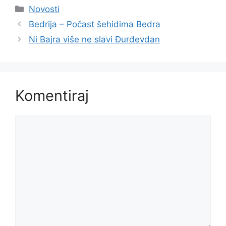
Kategorije
Novosti
Bedrija – Počast šehidima Bedra
Ni Bajra više ne slavi Đurđevdan
Komentiraj
Komentar