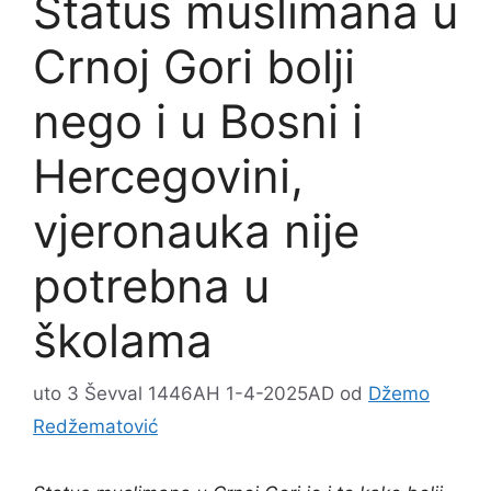
Status muslimana u
Crnoj Gori bolji
nego i u Bosni i
Hercegovini,
vjeronauka nije
potrebna u
školama
uto 3 Ševval 1446AH 1-4-2025AD
od
Džemo
Redžematović