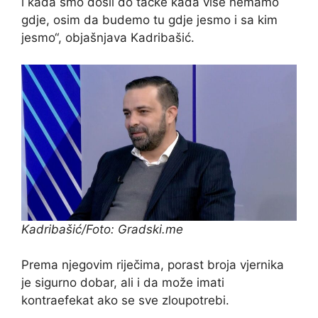
i kada smo došli do tačke kada više nemamo
gdje, osim da budemo tu gdje jesmo i sa kim
jesmo“, objašnjava Kadribašić.
Kadribašić/Foto: Gradski.me
Prema njegovim riječima, porast broja vjernika
je sigurno dobar, ali i da može imati
kontraefekat ako se sve zloupotrebi.