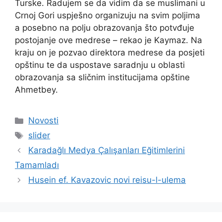
Turske. Radujem se da vidim da se muslimani u
Crnoj Gori uspješno organizuju na svim poljima
a posebno na polju obrazovanja što potvđuje
postojanje ove medrese – rekao je Kaymaz. Na
kraju on je pozvao direktora medrese da posjeti
opštinu te da uspostave saradnju u oblasti
obrazovanja sa sličnim institucijama opštine
Ahmetbey.
Kategorije
Novosti
Oznake
slider
Karadağlı Medya Çalışanları Eğitimlerini
Tamamladı
Husein ef. Kavazovic novi reisu-l-ulema