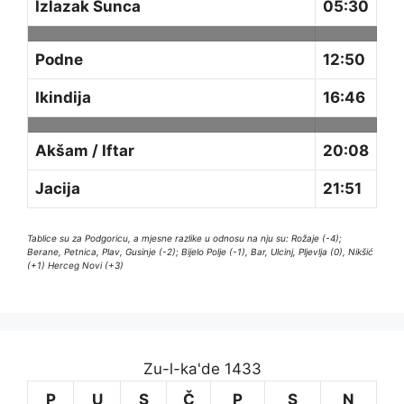
Izlazak Sunca
05:30
Podne
12:50
Ikindija
16:46
Akšam / Iftar
20:08
Jacija
21:51
Tablice su za Podgoricu, a mjesne razlike u odnosu na nju su: Rožaje (-4);
Berane, Petnica, Plav, Gusinje (-2); Bijelo Polje (-1), Bar, Ulcinj, Pljevlja (0), Nikšić
(+1) Herceg Novi (+3)
Zu-l-ka'de 1433
P
U
S
Č
P
S
N