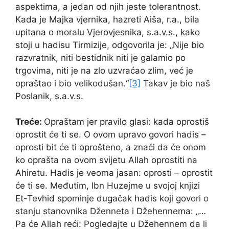
aspektima, a jedan od njih jeste tolerantnost.
Kada je Majka vjernika, hazreti Aiša, r.a., bila
upitana o moralu Vjerovjesnika, s.a.v.s., kako
stoji u hadisu Tirmizije, odgovorila je: „Nije bio
razvratnik, niti bestidnik niti je galamio po
trgovima, niti je na zlo uzvraćao zlim, već je
opraštao i bio velikodušan.“
[3]
Takav je bio naš
Poslanik, s.a.v.s.
Treće:
Opraštam jer pravilo glasi: kada oprostiš
oprostit će ti se. O ovom upravo govori hadis –
oprosti bit će ti oprošteno, a znači da će onom
ko oprašta na ovom svijetu Allah oprostiti na
Ahiretu. Hadis je veoma jasan: oprosti – oprostit
će ti se. Međutim, Ibn Huzejme u svojoj knjizi
Et-Tevhid spominje dugačak hadis koji govori o
stanju stanovnika Dženneta i Džehennema: „…
Pa će Allah reći: Pogledajte u Džehennem da li