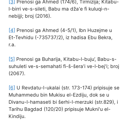
[3]
Prenosi ga Ahmed (174/6), Tirmizija; Kitabu-
l-birri ve-s-sileti, Babu ma dža'e fi kuluqi-n-
nebijji; broj (2016).
[4]
Prenosi ga Ahmed (4-5/1), Ibn Huzejme u
Et-Tevhidu (-735737/2), iz hadisa Ebu Bekra,
r.a.
[5]
Prenosi ga Buharija, Kitabu-l-buju’, Babu-s-
suhuleti ve-s-semahati fi-š-šera'i ve-l-bej'i; broj
(2067).
[6]
U Revdatu-l-ukalai (str. 173-174) pripisuje se
Muhammedu bin Mukisu el-Ezdiju, dok se u
Divanu-l-hamaseti bi šerhi-l-merzuki (str.829), i
Tarihu Bagdad (120/20) pripisuje Mukni'u el-
Kindiju.