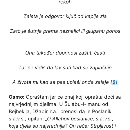
rekoh
Zaista je odgovor ključ od kapije zla
Zato je šutnja prema neznalici ili glupanu ponos
Ona također doprinosi zaštiti časti
Zar ne vidiš da lav šuti kad se zaplašuje
A života mi kad se pas uplaši onda zalaje
[8]
Osmo:
Opraštam jer će onaj koji oprašta doći sa
najvrjednijim djelima. U Šu'abu-l-imanu od
Bejhekija, Džabir, r.a., prenosi da je Poslanik,
s.a.v.s., upitan:
„O Allahov poslaniče, s.a.v.s.,
koja djela su najvrednija? On reče: Strpljivost i