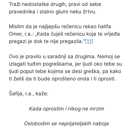
Traži nedostatke drugih, pravi od sebe
pravednika i stalno glumi neku žrtvu.
Mislim da je najljepšu rečenicu rekao halifa
Omer, r.a.: „Kada čuješ rečenicu koja te vrijeđa
pregazi je dok te nije pregazila.“
[11]
Ovo je pravilo u saradnji sa drugima. Nemoj se
izlagati tuđim pogreškama, jer ljudi oko tebe su
ljudi poput tebe kojima se desi greška, pa kako
ti želiš da ti bude oprošteno onda i ti oprosti.
Šafija, r.a., kaže:
Kada oprostim i nikog ne mrzim
Oslobodim se neprijateljskih naboja