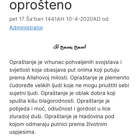
oprošteno
pet 17 Ša'ban 1441AH 10-4-2020AD
od
Administrator
اسمح يسمح لك
Opraštanje je vrhunac pohvaljenih svojstava i
svjetlost koja obasjava put onima koji putuju
prema Allahovoj milosti. Opraštanje je plemenito
ćudoređe velikih ljudi koje ne mogu priuštiti sebi
sujetni ljudi. Opraštanje je oblak dobra koji
spušta kišu blagorodnosti. Opraštanje je
pobjeda i moć, odlučnost i gordost u lice
zluradoj duši. Opraštanje je hladovina pod
kojom odmaraju putnici prema životnim
uspjesima.