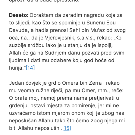
Deseto:
Opraštam da zaradim nagradu koja za
to slijedi, kao što se spominje u Sunenu Ebu
Davuda, a hadis prenosi Sehl bin Mu'az od svog
oca, r.a., da je Vjerovjesnik, s.a.v.s., rekao: „Ko
suzbije srdžbu iako je u stanju da je ispolji,
Allah će ga na Sudnjem danu pozvati pred svim
ljudima i dati mu odabere koju god hoće od
hurija.“
[14]
Jedan čovjek je grdio Omera bin Zerra i rekao
mu veoma ružne riječi, pa mu Omer, rhm., reče:
O brate moj, nemoj prema nama pretjerivati u
grđenju, ostavi mjesta za pomirenje, jer mi ne
uzvraćamo istom mjerom onom koji je zbog nas
neposlušan Allahu tako što ćemo zbog njega mi
biti Allahu neposlušni.
[15]