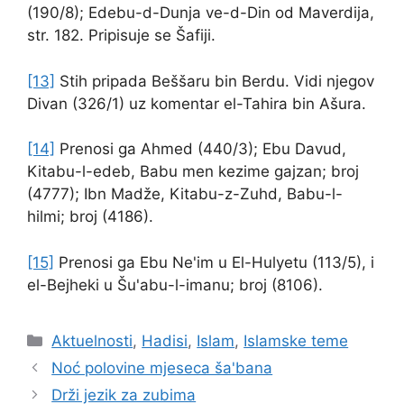
(190/8); Edebu-d-Dunja ve-d-Din od Maverdija,
str. 182. Pripisuje se Šafiji.
[13]
Stih pripada Beššaru bin Berdu. Vidi njegov
Divan (326/1) uz komentar el-Tahira bin Ašura.
[14]
Prenosi ga Ahmed (440/3); Ebu Davud,
Kitabu-l-edeb, Babu men kezime gajzan; broj
(4777); Ibn Madže, Kitabu-z-Zuhd, Babu-l-
hilmi; broj (4186).
[15]
Prenosi ga Ebu Ne'im u El-Hulyetu (113/5), i
el-Bejheki u Šu'abu-l-imanu; broj (8106).
Kategorije
Aktuelnosti
,
Hadisi
,
Islam
,
Islamske teme
Noć polovine mjeseca ša'bana
Drži jezik za zubima