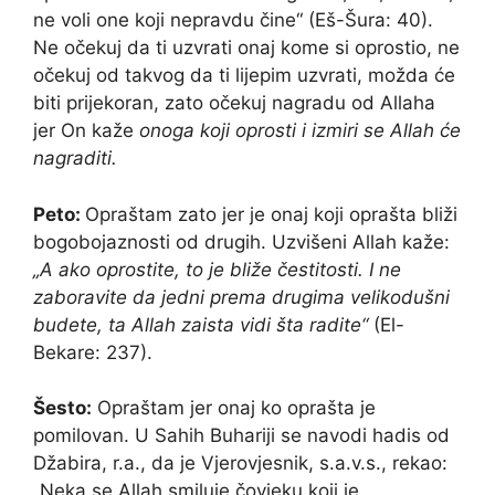
ne voli one koji nepravdu čine“ (Eš-Šura: 40).
Ne očekuj da ti uzvrati onaj kome si oprostio, ne
očekuj od takvog da ti lijepim uzvrati, možda će
biti prijekoran, zato očekuj nagradu od Allaha
jer On kaže
onoga koji oprosti i izmiri se Allah će
nagraditi.
Peto:
Opraštam zato jer je onaj koji oprašta bliži
bogobojaznosti od drugih. Uzvišeni Allah kaže:
„A ako oprostite, to je bliže čestitosti. I ne
zaboravite da jedni prema drugima velikodušni
budete, ta Allah zaista vidi šta radite“
(El-
Bekare: 237).
Šesto:
Opraštam jer onaj ko oprašta je
pomilovan. U Sahih Buhariji se navodi hadis od
Džabira, r.a., da je Vjerovjesnik, s.a.v.s., rekao:
„Neka se Allah smiluje čovjeku koji je