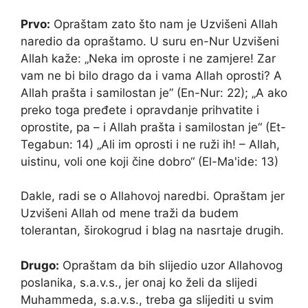
Prvo:
Opraštam zato što nam je Uzvišeni Allah
naredio da opraštamo. U suru en-Nur Uzvišeni
Allah kaže: „Neka im oproste i ne zamjere! Zar
vam ne bi bilo drago da i vama Allah oprosti? A
Allah prašta i samilostan je” (En-Nur: 22); „A ako
preko toga pređete i opravdanje prihvatite i
oprostite, pa – i Allah prašta i samilostan je“ (Et-
Tegabun: 14) „Ali im oprosti i ne ruži ih! – Allah,
uistinu, voli one koji čine dobro“ (El-Ma'ide: 13)
Dakle, radi se o Allahovoj naredbi. Opraštam jer
Uzvišeni Allah od mene traži da budem
tolerantan, širokogrud i blag na nasrtaje drugih.
Drugo:
Opraštam da bih slijedio uzor Allahovog
poslanika, s.a.v.s., jer onaj ko želi da slijedi
Muhammeda, s.a.v.s., treba ga slijediti u svim