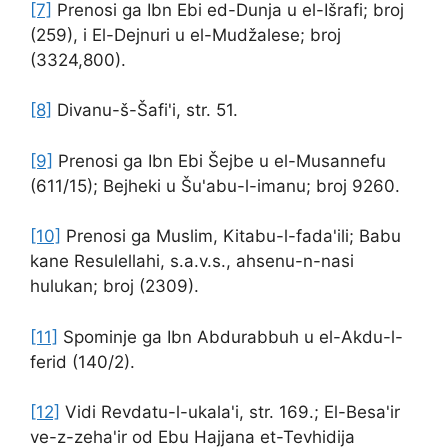
[7]
Prenosi ga Ibn Ebi ed-Dunja u el-Išrafi; broj
(259), i El-Dejnuri u el-Mudžalese; broj
(3324,800).
[8]
Divanu-š-Šafi'i, str. 51.
[9]
Prenosi ga Ibn Ebi Šejbe u el-Musannefu
(611/15); Bejheki u Šu'abu-l-imanu; broj 9260.
[10]
Prenosi ga Muslim, Kitabu-l-fada'ili; Babu
kane Resulellahi, s.a.v.s., ahsenu-n-nasi
hulukan; broj (2309).
[11]
Spominje ga Ibn Abdurabbuh u el-Akdu-l-
ferid (140/2).
[12]
Vidi Revdatu-l-ukala'i, str. 169.; El-Besa'ir
ve-z-zeha'ir od Ebu Hajjana et-Tevhidija