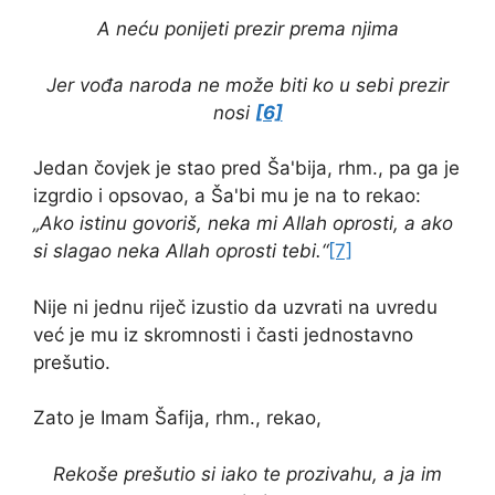
A neću ponijeti prezir prema njima
Jer vođa naroda ne može biti ko u sebi prezir
nosi
[6]
Jedan čovjek je stao pred Ša'bija, rhm., pa ga je
izgrdio i opsovao, a Ša'bi mu je na to rekao:
„Ako istinu govoriš, neka mi Allah oprosti, a ako
si slagao neka Allah oprosti tebi.“
[7]
Nije ni jednu riječ izustio da uzvrati na uvredu
već je mu iz skromnosti i časti jednostavno
prešutio.
Zato je Imam Šafija, rhm., rekao,
Rekoše prešutio si iako te prozivahu, a ja im