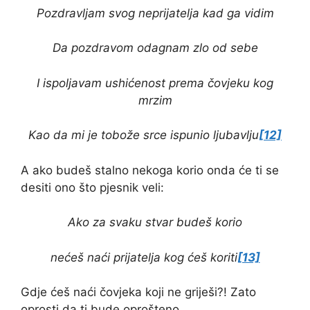
Pozdravljam svog neprijatelja kad ga vidim
Da pozdravom odagnam zlo od sebe
I ispoljavam ushićenost prema čovjeku kog
mrzim
Kao da mi je tobože srce ispunio ljubavlju
[12]
A ako budeš stalno nekoga korio onda će ti se
desiti ono što pjesnik veli:
Ako za svaku stvar budeš korio
nećeš naći prijatelja kog ćeš koriti
[13]
Gdje ćeš naći čovjeka koji ne griješi?! Zato
oprosti da ti bude oprošteno.