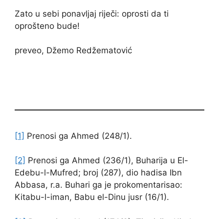
Zato u sebi ponavljaj riječi: oprosti da ti
oprošteno bude!
preveo, Džemo Redžematović
[1]
Prenosi ga Ahmed (248/1).
[2]
Prenosi ga Ahmed (236/1), Buharija u El-
Edebu-l-Mufred; broj (287), dio hadisa Ibn
Abbasa, r.a. Buhari ga je prokomentarisao:
Kitabu-l-iman, Babu el-Dinu jusr (16/1).