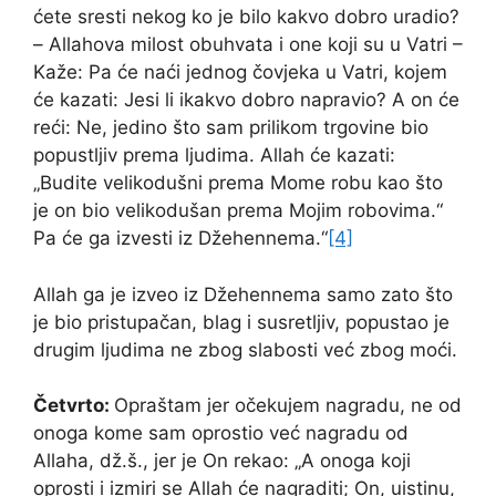
ćete sresti nekog ko je bilo kakvo dobro uradio?
– Allahova milost obuhvata i one koji su u Vatri –
Kaže: Pa će naći jednog čovjeka u Vatri, kojem
će kazati: Jesi li ikakvo dobro napravio? A on će
reći: Ne, jedino što sam prilikom trgovine bio
popustljiv prema ljudima. Allah će kazati:
„Budite velikodušni prema Mome robu kao što
je on bio velikodušan prema Mojim robovima.“
Pa će ga izvesti iz Džehennema.“
[4]
Allah ga je izveo iz Džehennema samo zato što
je bio pristupačan, blag i susretljiv, popustao je
drugim ljudima ne zbog slabosti već zbog moći.
Četvrto:
Opraštam jer očekujem nagradu, ne od
onoga kome sam oprostio već nagradu od
Allaha, dž.š., jer je On rekao: „A onoga koji
oprosti i izmiri se Allah će nagraditi; On, uistinu,