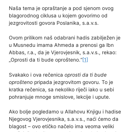
Naša tema je opraštanje a pod sjenom ovog
blagorodnog ciklusa u kojem govorimo od
jezgrovitosti govora Poslanika, s.a.v.s.
Ovom prilikom naš odabrani hadis zabilježen je
u Musnedu imama Ahmeda a prenosi ga Ibn
Abbas, r.a., da je Vjerovjesnik, s.a.v.s., rekao:
„Oprosti da ti bude oprošteno.“
[1]
Svakako i ova rečenica
oprosti da ti bude
oprošteno
pripada jezgrovitom govoru. To je
kratka rečenica, sa nekoliko riječi iako u sebi
pohranjuje mnoge smislove, lekcije i upute.
Ako bolje pogledamo u Allahovu Knjigu i hadise
Njegovog Vjerovjesnika, s.a.v.s., naći ćemo da
blagost – ovo etičko načelo ima veoma veliki