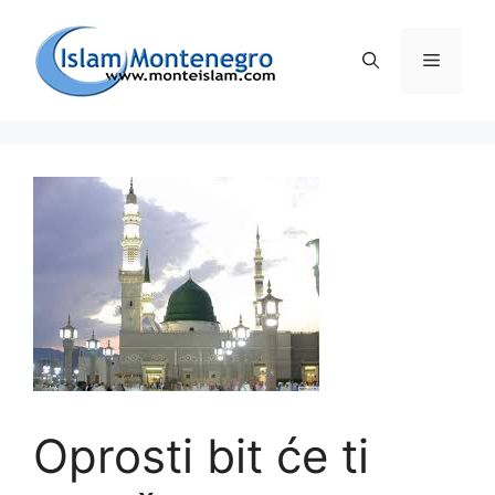
Preskoči
na
Izborni
sadržaj
Oprosti bit će ti