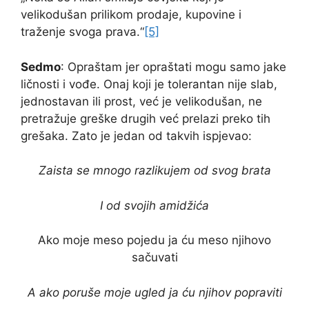
velikodušan prilikom prodaje, kupovine i
traženje svoga prava.“
[5]
Sedmo
: Opraštam jer opraštati mogu samo jake
ličnosti i vođe. Onaj koji je tolerantan nije slab,
jednostavan ili prost, već je velikodušan, ne
pretražuje greške drugih već prelazi preko tih
grešaka. Zato je jedan od takvih ispjevao:
Zaista se mnogo razlikujem od svog brata
I od svojih amidžića
Ako moje meso pojedu ja ću meso njihovo
sačuvati
A ako poruše moje ugled ja ću njihov popraviti