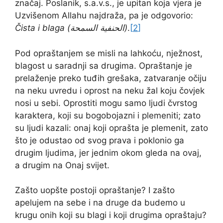
značaj. Poslanik, s.a.v.s., je upitan koja vjera je
Uzvišenom Allahu najdraža, pa je odgovorio:
Čista i blaga (
الحنفية السمحة
)
.
[2]
Pod opraštanjem se misli na lahkoću, nježnost,
blagost u saradnji sa drugima. Opraštanje je
prelaženje preko tuđih grešaka, zatvaranje očiju
na neku uvredu i oprost na neku žal koju čovjek
nosi u sebi. Oprostiti mogu samo ljudi čvrstog
karaktera, koji su bogobojazni i plemeniti; zato
su ljudi kazali: onaj koji oprašta je plemenit, zato
što je odustao od svog prava i poklonio ga
drugim ljudima, jer jednim okom gleda na ovaj,
a drugim na Onaj svijet.
Zašto uopšte postoji opraštanje? I zašto
apelujem na sebe i na druge da budemo u
krugu onih koji su blagi i koji drugima opraštaju?