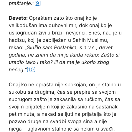
praštanje.
“
[9]
Deveto:
Opraštam zato što onaj ko je
velikodušan ima duhovni mir, dok onaj ko je
uskogrudan živi u brizi i nevjerici. Enes, r.a., je u
hadisu, koji je zabilježen u Sahih Muslimu,
rekao:
„Služio sam Poslanika, s.a.v.s., devet
godina, ne znam da mi je ikada rekao: Zašto si
uradio tako i tako? Ili da me je ukorio zbog
nečeg.“
[10]
Onaj ko ne oprašta nije spokojan, on je stalno u
sukobu sa drugima, čas se prepire sa svojom
suprugom zašto je zakasnila sa ručkom, čas sa
svojim prijateljem koji je zakasnio na sastanak
pet minuta, a nekad se ljuti na prijatelja što je
pozvao druge na svadbi svoga sina a nije i
njega – uglavnom stalno je sa nekim u svađi.