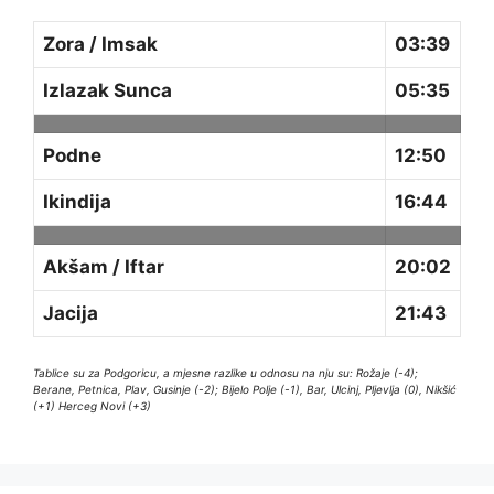
Zora / Imsak
03:39
Izlazak Sunca
05:35
Podne
12:50
Ikindija
16:44
Akšam / Iftar
20:02
Jacija
21:43
Tablice su za Podgoricu, a mjesne razlike u odnosu na nju su: Rožaje (-4);
Berane, Petnica, Plav, Gusinje (-2); Bijelo Polje (-1), Bar, Ulcinj, Pljevlja (0), Nikšić
(+1) Herceg Novi (+3)