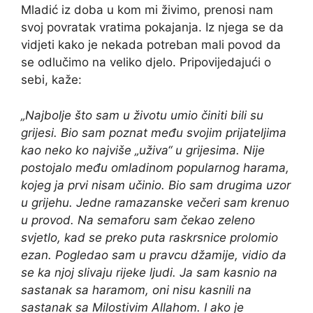
Mladić iz doba u kom mi živimo, prenosi nam
svoj povratak vratima pokajanja. Iz njega se da
vidjeti kako je nekada potreban mali povod da
se odlučimo na veliko djelo. Pripovijedajući o
sebi, kaže:
„Najbolje što sam u životu umio činiti bili su
grijesi. Bio sam poznat među svojim prijateljima
kao neko ko najviše „uživa“ u grijesima. Nije
postojalo među omladinom popularnog harama,
kojeg ja prvi nisam učinio. Bio sam drugima uzor
u grijehu. Jedne ramazanske večeri sam krenuo
u provod. Na semaforu sam čekao zeleno
svjetlo, kad se preko puta raskrsnice prolomio
ezan. Pogledao sam u pravcu džamije, vidio da
se ka njoj slivaju rijeke ljudi. Ja sam kasnio na
sastanak sa haramom, oni nisu kasnili na
sastanak sa Milostivim Allahom. I ako je