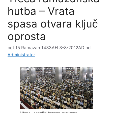
hutba – Vrata
spasa otvara ključ
oprosta
pet 15 Ramazan 1433AH 3-8-2012AD
od
Administrator
Džuma – sedmični kongres muslimana