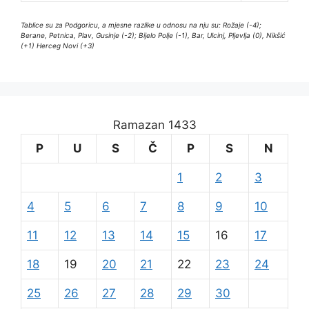
Tablice su za Podgoricu, a mjesne razlike u odnosu na nju su: Rožaje (-4);
Berane, Petnica, Plav, Gusinje (-2); Bijelo Polje (-1), Bar, Ulcinj, Pljevlja (0), Nikšić
(+1) Herceg Novi (+3)
Ramazan 1433
P
U
S
Č
P
S
N
1
2
3
4
5
6
7
8
9
10
11
12
13
14
15
16
17
18
19
20
21
22
23
24
25
26
27
28
29
30