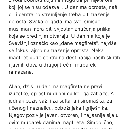
koji joj se nisu odazvali. U danima oprosta, naš
cilj i centralno stremljenje treba biti traženje
oprosta. Svaka prigoda ima svoj smisao, i
musliman mora biti svjestan značenja prilika
koje se pred njim otvaraju. U danima koje je
Svevišnji označio kao „dane magfireta“, najviše
se fokusirajmo na traženje oprosta. Neka
magfiret bude centralna destinacija naših skritih
i javnih dova u drugoj trećini mubarek
ramazana.
Allah, dž.š., u danima magfireta ne pravi
izuzetke, oprost nudi onima koji ga zatraže. A
jednak poziv važi i za sultana i siromaška, za
učenog i neznalicu, pobožnjaka i griješnika.
Njegov poziv je javan, otvoren, i najjasnije sija u
ovim mubarek danima magfireta. Simbolično,