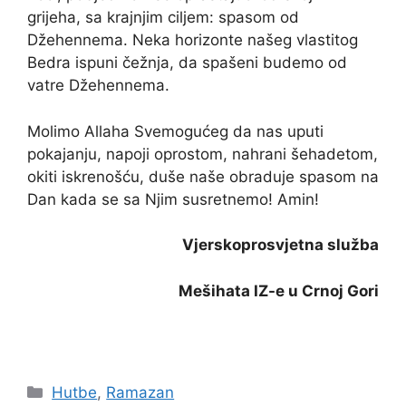
grijeha, sa krajnjim ciljem: spasom od
Džehennema. Neka horizonte našeg vlastitog
Bedra ispuni čežnja, da spašeni budemo od
vatre Džehennema.
Molimo Allaha Svemogućeg da nas uputi
pokajanju, napoji oprostom, nahrani šehadetom,
okiti iskrenošću, duše naše obraduje spasom na
Dan kada se sa Njim susretnemo! Amin!
Vjerskoprosvjetna služba
Mešihata IZ-e u Crnoj Gori
Kategorije
Hutbe
,
Ramazan