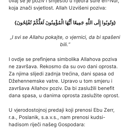
ovaj se je poziv i smjestio u njedra sure en-Nur,
koja znači svjetlost. Allah Uzvišeni poziva:
{‏‏وَتُوبُوا إِلَى اللَّهِ جَمِيعًا أَيُّهَا الْمُؤْمِنُونَ لَعَلَّكُمْ تُفْلِحُونَ}
„I svi se Allahu pokajte, o vjernici, da bi spašeni
bili.“
I ovdje se prefinjena simbolika Allahova poziva
ne završava. Rekosmo da su ovo dani oprosta.
Za njima slijedi zadnja trećina, dani spasa od
Džehennemske vatre. Upravo u tom smjeru i
završava Allahov poziv. Da bi zaslužili benefit
dana spasa, u danima oprosta zaslužite oprost.
U vjerodostojnoj predaji koji prenosi Ebu Zerr,
r.a., Poslanik, s.a.v.s., nam prenosi kudsi-
hadisom riječi našeg Gospodara: