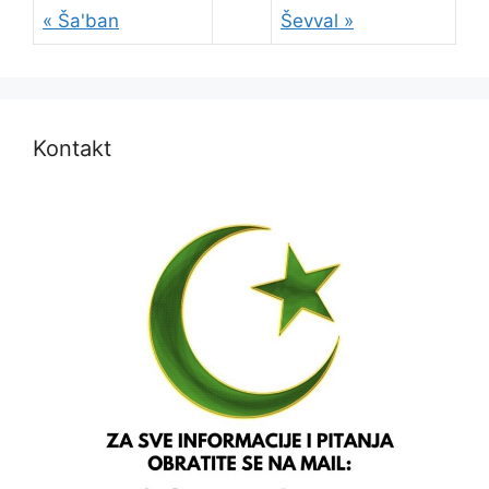
« Ša'ban
Ševval »
Kontakt