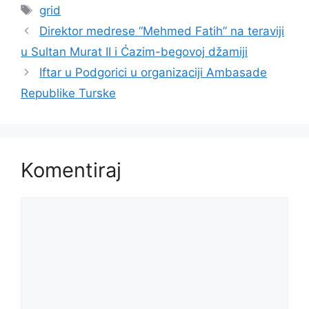
Oznake
grid
Direktor medrese “Mehmed Fatih” na teraviji
u Sultan Murat II i Ćazim-begovoj džamiji
Iftar u Podgorici u organizaciji Ambasade
Republike Turske
Komentiraj
Komentar