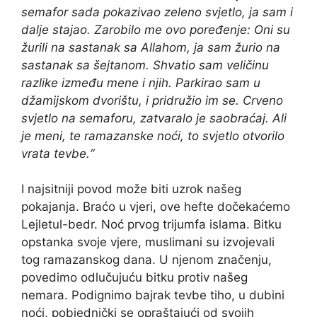
semafor sada pokazivao zeleno svjetlo, ja sam i
dalje stajao. Zarobilo me ovo poređenje: Oni su
žurili na sastanak sa Allahom, ja sam žurio na
sastanak sa šejtanom. Shvatio sam veličinu
razlike između mene i njih. Parkirao sam u
džamijskom dvorištu, i pridružio im se. Crveno
svjetlo na semaforu, zatvaralo je saobraćaj. Ali
je meni, te ramazanske noći, to svjetlo otvorilo
vrata tevbe.“
I najsitniji povod može biti uzrok našeg
pokajanja. Braćo u vjeri, ove hefte dočekaćemo
Lejletul-bedr. Noć prvog trijumfa islama. Bitku
opstanka svoje vjere, muslimani su izvojevali
tog ramazanskog dana. U njenom značenju,
povedimo odlučujuću bitku protiv našeg
nemara. Podignimo bajrak tevbe tiho, u dubini
noći, pobjednički se opraštajući od svojih