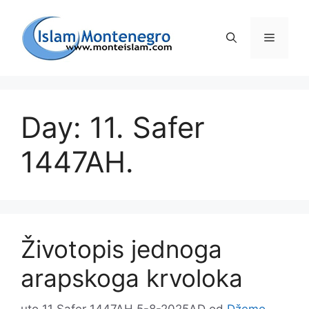
Preskoči
na
Izborni
sadržaj
Day: 11. Safer
1447AH.
Životopis jednoga
arapskoga krvoloka
uto 11 Safer 1447AH 5-8-2025AD
od
Džemo