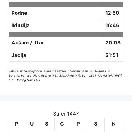
Podne
12:50
Ikindija
16:46
Akšam / Iftar
20:08
Jacija
21:51
Tablice su za Podgoricu, a mjesne razlike u odnosu na nju su: Rožaje (-4);
Berane, Petnica, Plav, Gusinje (-2); Bijelo Polje (-1), Bar, Ulcinj, Pljevlja (0), Nikšić
(+1) Herceg Novi (+3)
Safer 1447
P
U
S
Č
P
S
N