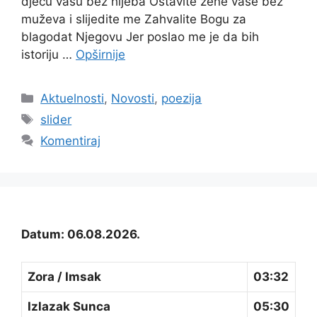
djecu vašu bez hljeba Ostavite žene vaše bez
muževa i slijedite me Zahvalite Bogu za
blagodat Njegovu Jer poslao me je da bih
istoriju …
Opširnije
Kategorije
Aktuelnosti
,
Novosti
,
poezija
Oznake
slider
Komentiraj
Datum: 06.08.2026.
Zora / Imsak
03:32
Izlazak Sunca
05:30