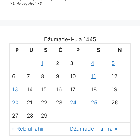
(+1) Herceg Novi (+3)
Džumade-l-ula 1445
P
U
S
Č
P
S
N
1
2
3
4
5
6
7
8
9
10
11
12
13
14
15
16
17
18
19
20
21
22
23
24
25
26
27
28
29
« Rebiul-ahir
Džumade-l-ahira »