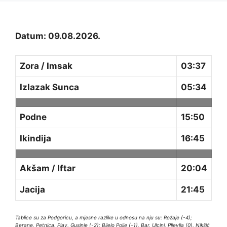
Datum: 09.08.2026.
Zora / Imsak
03:37
Izlazak Sunca
05:34
Podne
15:50
Ikindija
16:45
Akšam / Iftar
20:04
Jacija
21:45
Tablice su za Podgoricu, a mjesne razlike u odnosu na nju su: Rožaje (-4);
Berane, Petnica, Plav, Gusinje (-2); Bijelo Polje (-1), Bar, Ulcinj, Pljevlja (0), Nikšić