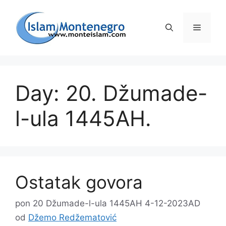
Preskoči
na
Izborni
sadržaj
Day: 20. Džumade-
l-ula 1445AH.
Ostatak govora
pon 20 Džumade-l-ula 1445AH 4-12-2023AD
od
Džemo Redžematović