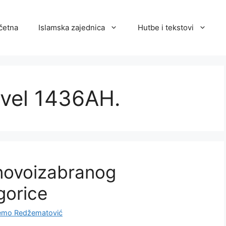
četna
Islamska zajednica
Hutbe i tekstovi
vvel 1436AH.
 novoizabranog
gorice
emo Redžematović