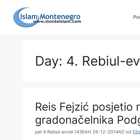
Preskoči
na
Po
sadržaj
Day: 4. Rebiul-e
Reis Fejzić posjetio
gradonačelnika Pod
pet 4 Rebiul-evvel 1436AH 26-12-2014AD
od
Dž