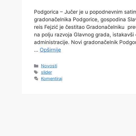
Podgorica – Jučer je u popodnevnim satima
gradonačelnika Podgorice, gospodina Sla
reis Fejzić je čestitao Gradonačelniku pr
na polju razvoja Glavnog grada, istakavš
administracije. Novi gradonačelnik Podgor
…
Opširnije
Kategorije
Novosti
Oznake
slider
Komentiraj