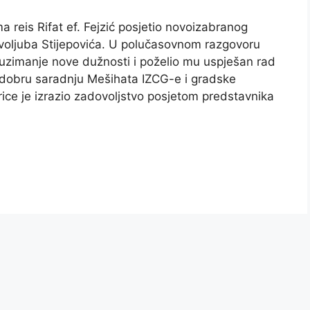
 reis Rifat ef. Fejzić posjetio novoizabranog
voljuba Stijepovića. U polučasovnom razgovoru
euzimanje nove dužnosti i poželio mu uspješan rad
i dobru saradnju Mešihata IZCG-e i gradske
ice je izrazio zadovoljstvo posjetom predstavnika