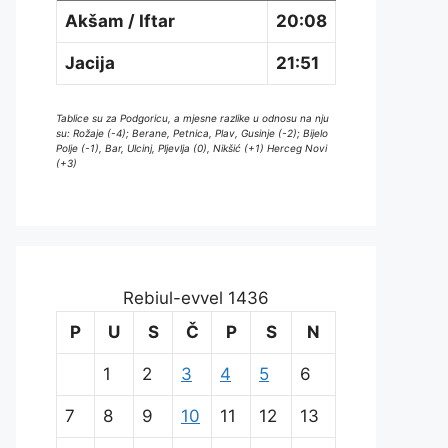
Akšam / Iftar
20:08
Jacija
21:51
Tablice su za Podgoricu, a mjesne razlike u odnosu na nju
su: Rožaje (-4); Berane, Petnica, Plav, Gusinje (-2); Bijelo
Polje (-1), Bar, Ulcinj, Pljevlja (0), Nikšić (+1) Herceg Novi
(+3)
Rebiul-evvel 1436
P
U
S
Č
P
S
N
1
2
3
4
5
6
7
8
9
10
11
12
13