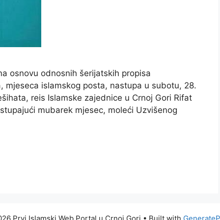
na osnovu odnosnih šerijatskih propisa
 mjeseca islamskog posta, nastupa u subotu, 28.
šihata, reis Islamske zajednice u Crnoj Gori Rifat
nastupajući mubarek mjesec, moleći Uzvišenog
26 Prvi Islamski Web Portal u Crnoj Gori
• Built with
GenerateP