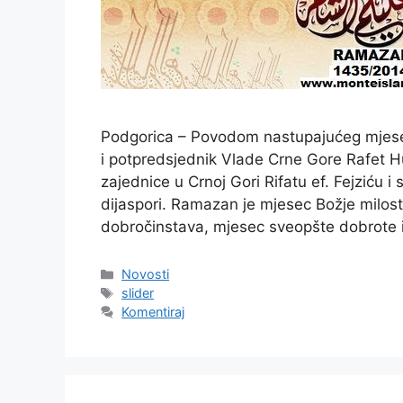
Podgorica – Povodom nastupajućeg mjese
i potpredsjednik Vlade Crne Gore Rafet Hu
zajednice u Crnoj Gori Rifatu ef. Fejziću i
dijaspori. Ramazan je mjesec Božje milosti
dobročinstava, mjesec sveopšte dobrote 
Kategorije
Novosti
Oznake
slider
Komentiraj