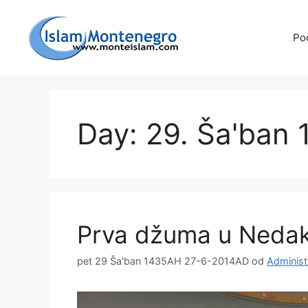
Preskoči
na
Po
sadržaj
Day: 29. Ša'ban
Prva džuma u Nedaku
pet 29 Ša'ban 1435AH 27-6-2014AD
od
Administ