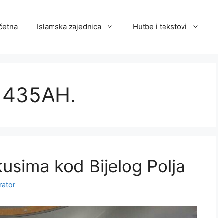
četna
Islamska zajednica
Hutbe i tekstovi
 1435AH.
sima kod Bijelog Polja
rator