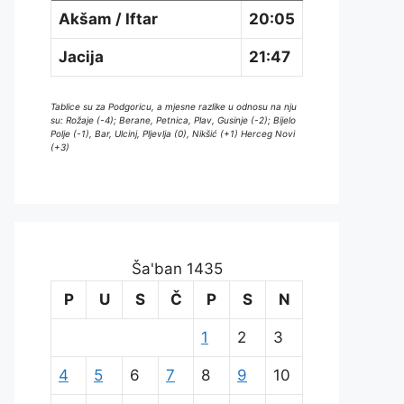
Akšam / Iftar
20:05
Jacija
21:47
Tablice su za Podgoricu, a mjesne razlike u odnosu na nju
su: Rožaje (-4); Berane, Petnica, Plav, Gusinje (-2); Bijelo
Polje (-1), Bar, Ulcinj, Pljevlja (0), Nikšić (+1) Herceg Novi
(+3)
Ša'ban 1435
P
U
S
Č
P
S
N
1
2
3
4
5
6
7
8
9
10