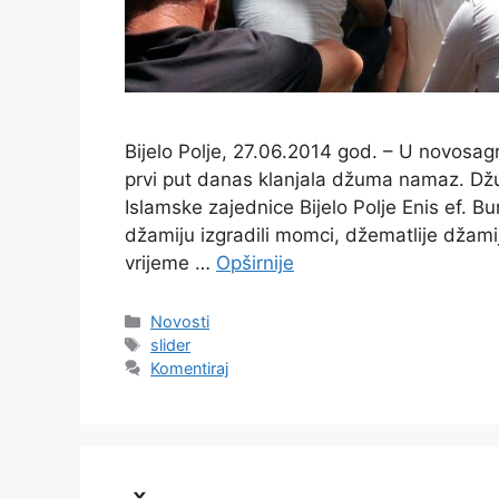
Bijelo Polje, 27.06.2014 god. – U novosag
prvi put danas klanjala džuma namaz. D
Islamske zajednice Bijelo Polje Enis ef. 
džamiju izgradili momci, džematlije džamij
vrijeme …
Opširnije
Kategorije
Novosti
Oznake
slider
Komentiraj