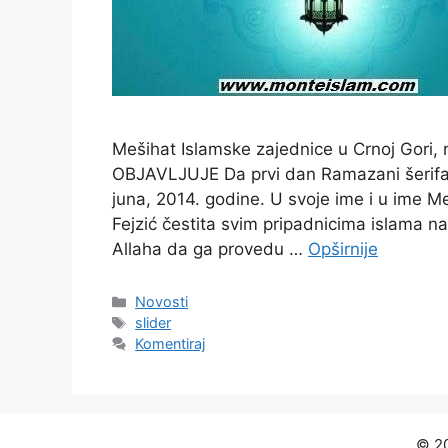
Mešihat Islamske zajednice u Crnoj Gori, 
OBJAVLJUJE Da prvi dan Ramazani šerifa,
juna, 2014. godine. U svoje ime i u ime Me
Fejzić čestita svim pripadnicima islama 
Allaha da ga provedu …
Opširnije
Kategorije
Novosti
Oznake
slider
Komentiraj
© 20