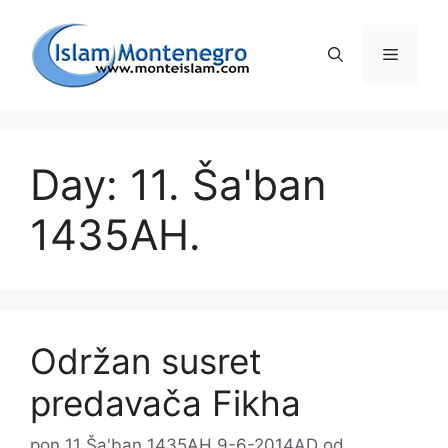
Preskoči
na
Izborni
sadržaj
Day: 11. Ša'ban
1435AH.
Održan susret
predavača Fikha
pon 11 Ša'ban 1435AH 9-6-2014AD
od