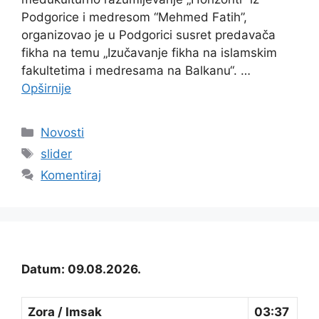
Podgorice i medresom “Mehmed Fatih”,
organizovao je u Podgorici susret predavača
fikha na temu „Izučavanje fikha na islamskim
fakultetima i medresama na Balkanu“. …
Opširnije
Kategorije
Novosti
Oznake
slider
Komentiraj
Datum: 09.08.2026.
Zora / Imsak
03:37