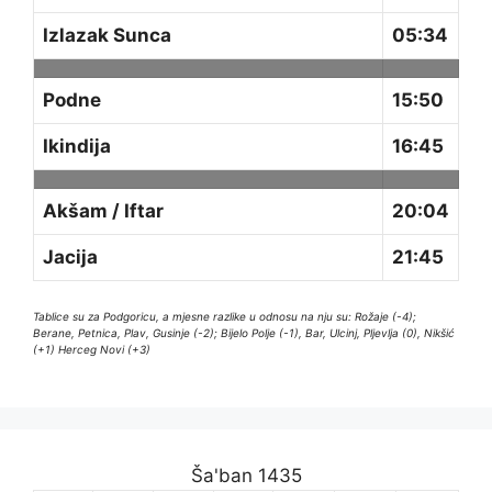
Izlazak Sunca
05:34
Podne
15:50
Ikindija
16:45
Akšam / Iftar
20:04
Jacija
21:45
Tablice su za Podgoricu, a mjesne razlike u odnosu na nju su: Rožaje (-4);
Berane, Petnica, Plav, Gusinje (-2); Bijelo Polje (-1), Bar, Ulcinj, Pljevlja (0), Nikšić
(+1) Herceg Novi (+3)
Ša'ban 1435