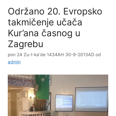
Održano 20. Evropsko
takmičenje učača
Kur’ana časnog u
Zagrebu
pon 24 Zu-l-ka'de 1434AH 30-9-2013AD
od
admin