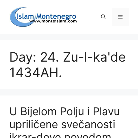
Preskoči
na
Izborni
sadržaj
Day: 24. Zu-l-ka'de
1434AH.
U Bijelom Polju i Plavu
upriličene svečanosti
ikrar-dove povodom