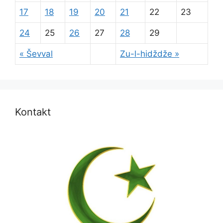
17
18
19
20
21
22
23
24
25
26
27
28
29
« Ševval
Zu-l-hidždže »
Kontakt