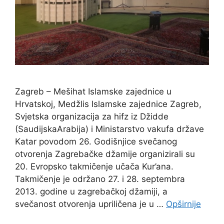
Zagreb – Mešihat Islamske zajednice u
Hrvatskoj, Medžlis Islamske zajednice Zagreb,
Svjetska organizacija za hifz iz Džidde
(SaudijskaArabija) i Ministarstvo vakufa države
Katar povodom 26. Godišnjice svečanog
otvorenja Zagrebačke džamije organizirali su
20. Evropsko takmičenje učača Kur’ana.
Takmičenje je održano 27. i 28. septembra
2013. godine u zagrebačkoj džamiji, a
svečanost otvorenja upriličena je u …
Opširnije