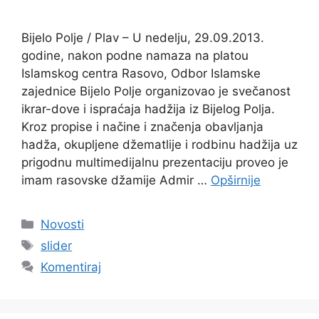
Bijelo Polje / Plav – U nedelju, 29.09.2013.
godine, nakon podne namaza na platou
Islamskog centra Rasovo, Odbor Islamske
zajednice Bijelo Polje organizovao je svečanost
ikrar-dove i ispraćaja hadžija iz Bijelog Polja.
Kroz propise i načine i značenja obavljanja
hadža, okupljene džematlije i rodbinu hadžija uz
prigodnu multimedijalnu prezentaciju proveo je
imam rasovske džamije Admir …
Opširnije
Kategorije
Novosti
Oznake
slider
Komentiraj