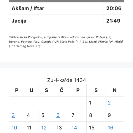
Akšam / Iftar
20:06
Jacija
21:49
Tablice su za Podgoricu, a mjesne razlike u odnosu na nju su: Rožaje (-4);
Berane, Petnica, Plav, Gusinje (-2); Bijelo Polje (-1), Bar, Ulcinj, Pljevlja (0), Nikšić
(+1) Herceg Novi (+3)
Zu-l-ka'de 1434
P
U
S
Č
P
S
N
1
2
3
4
5
6
7
8
9
10
11
12
13
14
15
16