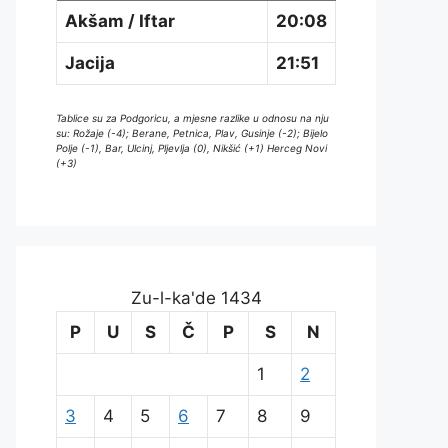
Akšam / Iftar
20:08
Jacija
21:51
Tablice su za Podgoricu, a mjesne razlike u odnosu na nju
su: Rožaje (-4); Berane, Petnica, Plav, Gusinje (-2); Bijelo
Polje (-1), Bar, Ulcinj, Pljevlja (0), Nikšić (+1) Herceg Novi
(+3)
Zu-l-ka'de 1434
P
U
S
Č
P
S
N
1
2
3
4
5
6
7
8
9