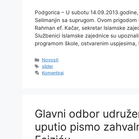
Podgorica – U subotu 14.09.2013.godine
Selimanjin sa suprugom. Ovom prigodom su
Rahman ef. Kačar, sekretar Islamske zajedn
Službenici Islamske zajednice su upozna
programom škole, ostvarenim uspjesima, 
Kategorije
Novosti
Oznake
slider
Komentiraj
Glavni odbor udružen
uputio pismo zahvalno