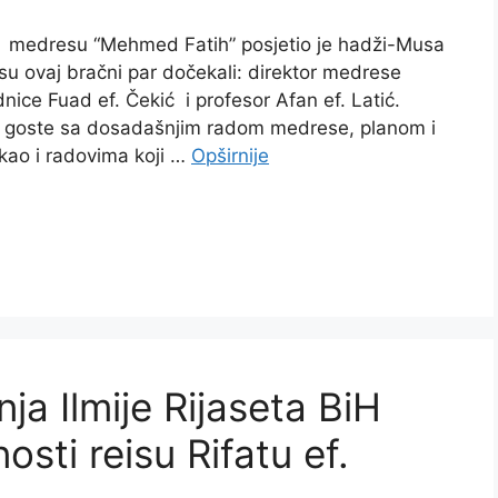
, medresu “Mehmed Fatih” posjetio je hadži-Musa
 ovaj bračni par dočekali: direktor medrese
ice Fuad ef. Čekić i profesor Afan ef. Latić.
li goste sa dosadašnjim radom medrese, planom i
kao i radovima koji …
Opširnije
ja Ilmije Rijaseta BiH
sti reisu Rifatu ef.