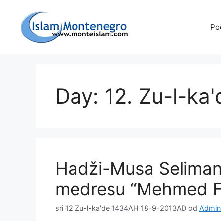
Preskoči
na
Po
sadržaj
Day: 12. Zu-l-ka
Hadži-Musa Seliman
medresu “Mehmed F
sri 12 Zu-l-ka'de 1434AH 18-9-2013AD
od
Admini