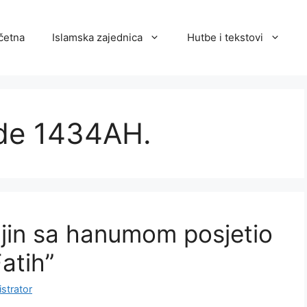
četna
Islamska zajednica
Hutbe i tekstovi
'de 1434AH.
jin sa hanumom posjetio
atih”
strator