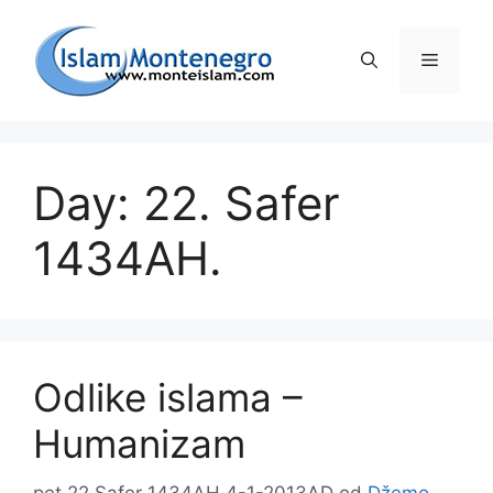
Preskoči
na
Izborni
sadržaj
Day: 22. Safer
1434AH.
Odlike islama –
Humanizam
pet 22 Safer 1434AH 4-1-2013AD
od
Džemo