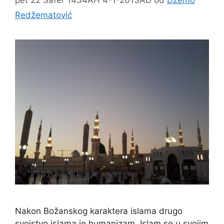
Redžematović
Nakon Božanskog karaktera islama drugo
svojstvo islama je humanizam. Islam se u svojim