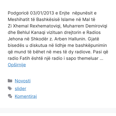
Podgoricë 03/01/2013 e Enjte nëpunësit e
Meshihatit të Bashkësisë Islame në Mal të
Zi Xhemal Rexhematoviqi, Muharrem Demiroviqi
dhe Behlul Kanaqi vizituan drejtorin e Radios
Jehona në Shkodër z. Arben Hallunin. Gjatë
bisedës u diskutua në lidhje me bashkëpunimin
që mund të bëhet në mes të dy radiove. Pasi që
radio Fatih është një radio i sapo themeluar …
Opširnije
Kategorije
Novosti
Oznake
slider
Komentiraj