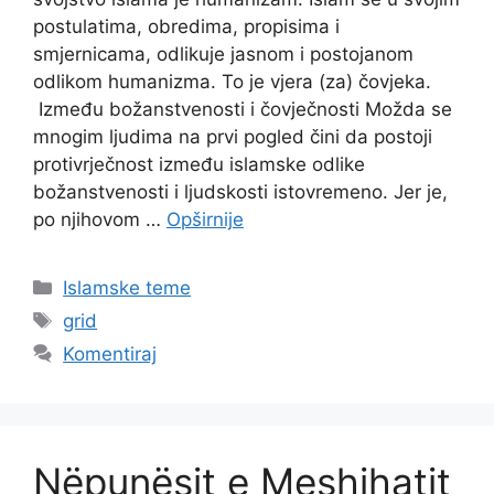
postulatima, obredima, propisima i
smjernicama, odlikuje jasnom i postojanom
odlikom humanizma. To je vjera (za) čovjeka.
Između božanstvenosti i čovječnosti Možda se
mnogim ljudima na prvi pogled čini da postoji
protivrječnost između islamske odlike
božanstvenosti i ljudskosti istovremeno. Jer je,
po njihovom …
Opširnije
Kategorije
Islamske teme
Oznake
grid
Komentiraj
Nëpunësit e Meshihatit