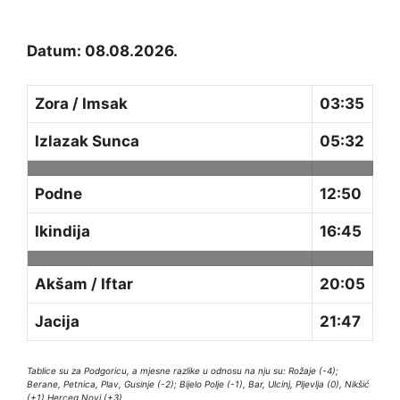
Datum: 08.08.2026.
Zora / Imsak
03:35
Izlazak Sunca
05:32
Podne
12:50
Ikindija
16:45
Akšam / Iftar
20:05
Jacija
21:47
Tablice su za Podgoricu, a mjesne razlike u odnosu na nju su: Rožaje (-4);
Berane, Petnica, Plav, Gusinje (-2); Bijelo Polje (-1), Bar, Ulcinj, Pljevlja (0), Nikšić
(+1) Herceg Novi (+3)