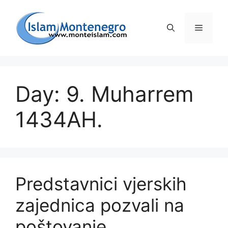
Preskoči
na
Izborni
sadržaj
Day: 9. Muharrem
1434AH.
Predstavnici vjerskih
zajednica pozvali na
poštovanje