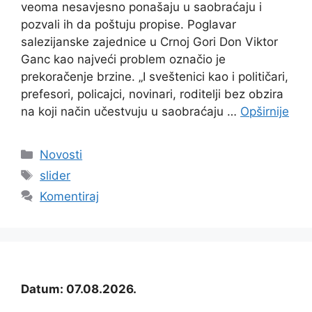
veoma nesavjesno ponašaju u saobraćaju i
pozvali ih da poštuju propise. Poglavar
salezijanske zajednice u Crnoj Gori Don Viktor
Ganc kao najveći problem označio je
prekoračenje brzine. „I sveštenici kao i političari,
prefesori, policajci, novinari, roditelji bez obzira
na koji način učestvuju u saobraćaju …
Opširnije
Kategorije
Novosti
Oznake
slider
Komentiraj
Datum: 07.08.2026.