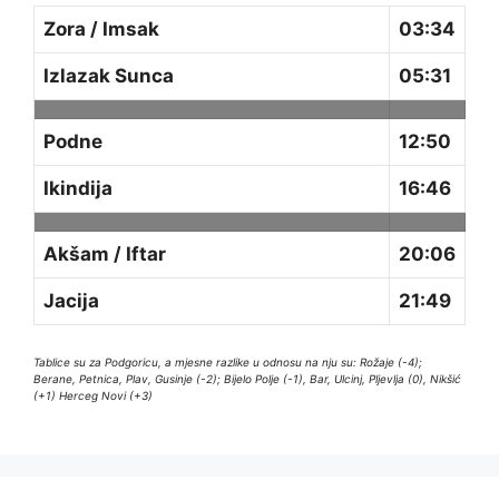
Zora / Imsak
03:34
Izlazak Sunca
05:31
Podne
12:50
Ikindija
16:46
Akšam / Iftar
20:06
Jacija
21:49
Tablice su za Podgoricu, a mjesne razlike u odnosu na nju su: Rožaje (-4);
Berane, Petnica, Plav, Gusinje (-2); Bijelo Polje (-1), Bar, Ulcinj, Pljevlja (0), Nikšić
(+1) Herceg Novi (+3)