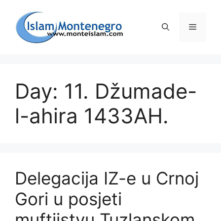
Preskoči
na
Izborni
sadržaj
Day: 11. Džumade-
l-ahira 1433AH.
Delegacija IZ-e u Crnoj
Gori u posjeti
muftijstvu Tuzlanskom