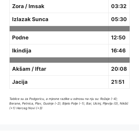
Zora / Imsak
03:32
Izlazak Sunca
05:30
Podne
12:50
Ikindija
16:46
Akšam / Iftar
20:08
Jacija
21:51
Tablice su za Podgoricu, a mjesne razlike u odnosu na nju su: Rožaje (-4);
Berane, Petnica, Plav, Gusinje (-2); Bijelo Polje (-1), Bar, Ulcinj, Pljevlja (0), Nikšić
(+1) Herceg Novi (+3)