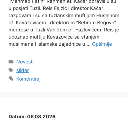
“Mehmed Fatih” Rahman ef. Kačar boravili u su
u posjeti Tuzli. Reis Fejzić i direktor Kačar
razgovarali su sa tuzlanskim muftijom Huseinom
ef. Kavazovićem i direktorom “Behram Begove”
medrese u Tuzli Vahidom ef. Fazlovićem. Reis je
upoznao muftiju Kavazovića sa stanjem
muslimana i Islamske zajednice u …
Opširnije
Kategorije
Novosti
Oznake
slider
Komentiraj
Datum: 06.08.2026.