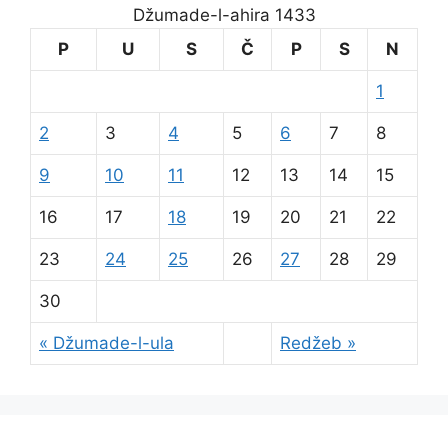
Džumade-l-ahira 1433
P
U
S
Č
P
S
N
1
2
3
4
5
6
7
8
9
10
11
12
13
14
15
16
17
18
19
20
21
22
23
24
25
26
27
28
29
30
« Džumade-l-ula
Redžeb »