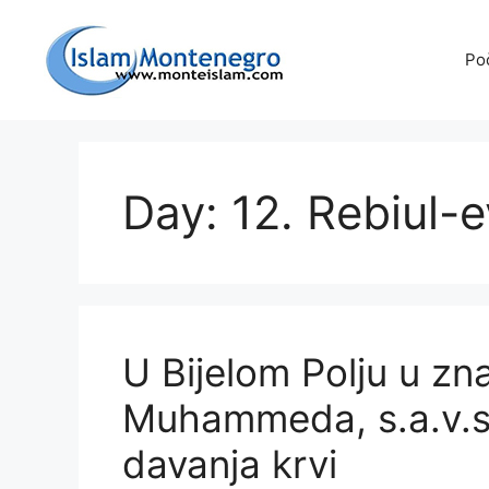
Preskoči
na
Po
sadržaj
Day: 12. Rebiul-
U Bijelom Polju u zn
Muhammeda, s.a.v.s.
davanja krvi