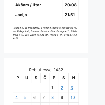
Akšam / Iftar
20:08
Jacija
21:51
Tablice su za Podgoricu, a mjesne razlike u odnosu na nju
su: Rožaje (-4); Berane, Petnica, Plav, Gusinje (-2); Bijelo
Polje (-1), Bar, Ulcinj, Pljevlja (0), Nikšić (+1) Herceg Novi
(+3)
Rebiul-evvel 1432
P
U
S
Č
P
S
N
1
2
3
4
5
6
7
8
9
10