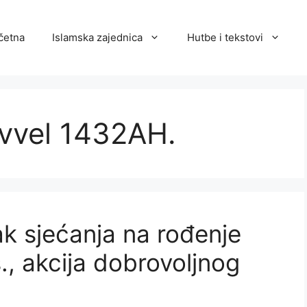
četna
Islamska zajednica
Hutbe i tekstovi
evvel 1432AH.
ak sjećanja na rođenje
, akcija dobrovoljnog