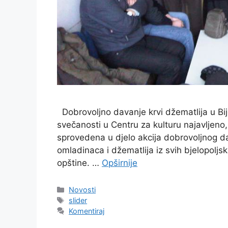
Dobrovoljno davanje krvi džematlija u Bije
svečanosti u Centru za kulturu najavljeno,
sprovedena u djelo akcija dobrovoljnog da
omladinaca i džematlija iz svih bjelopolj
opštine. …
Opširnije
Kategorije
Novosti
Oznake
slider
Komentiraj