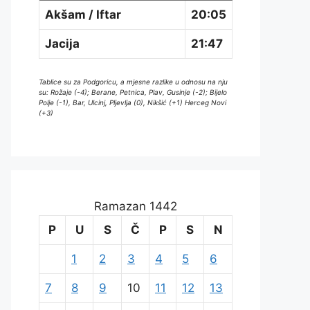
Akšam / Iftar
20:05
Jacija
21:47
Tablice su za Podgoricu, a mjesne razlike u odnosu na nju
su: Rožaje (-4); Berane, Petnica, Plav, Gusinje (-2); Bijelo
Polje (-1), Bar, Ulcinj, Pljevlja (0), Nikšić (+1) Herceg Novi
(+3)
Ramazan 1442
P
U
S
Č
P
S
N
1
2
3
4
5
6
7
8
9
10
11
12
13