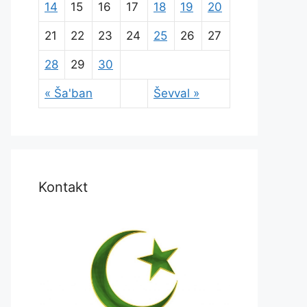
14
15
16
17
18
19
20
21
22
23
24
25
26
27
28
29
30
« Ša'ban
Ševval »
Kontakt