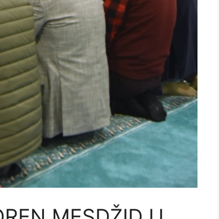
REN MESDŽID U