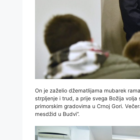
On je zaželio džematlijama mubarek rama
strpljenje i trud, a prije svega Božija v
primorskim gradovima u Crnoj Gori. Večer
mesdžid u Budvi”.