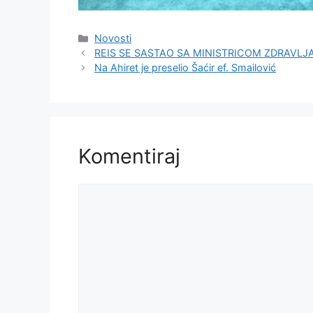
Kategorije
Novosti
REIS SE SASTAO SA MINISTRICOM ZDRAVLJ
Na Ahiret je preselio Šaćir ef. Smailović
Komentiraj
Komentar