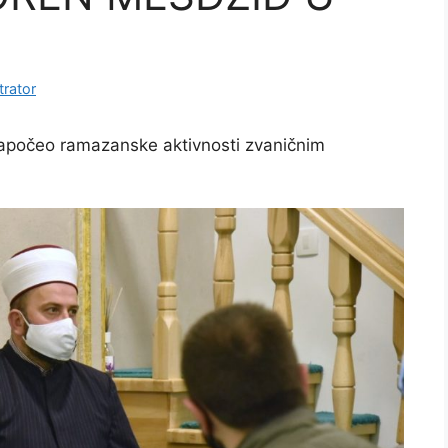
trator
započeo ramazanske aktivnosti zvaničnim