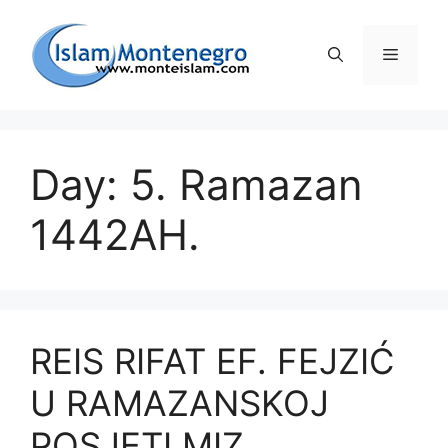
Preskoči
na
Izborni
sadržaj
Day: 5. Ramazan
1442AH.
REIS RIFAT EF. FEJZIĆ
U RAMAZANSKOJ
POSJETI MIZ