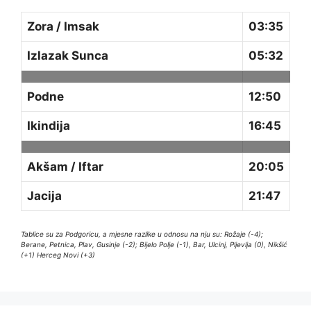
Zora / Imsak
03:35
Izlazak Sunca
05:32
Podne
12:50
Ikindija
16:45
Akšam / Iftar
20:05
Jacija
21:47
Tablice su za Podgoricu, a mjesne razlike u odnosu na nju su: Rožaje (-4);
Berane, Petnica, Plav, Gusinje (-2); Bijelo Polje (-1), Bar, Ulcinj, Pljevlja (0), Nikšić
(+1) Herceg Novi (+3)