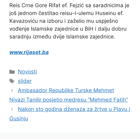
Reis Crne Gore Rifat ef. Fejzić sa saradnicima je
još jednom čestitao reisu-l-ulemu Huseinu ef.
Kavazoviću na izboru i zaželio mu uspješno
vođenje Islamske zajednice u BiH i dalju dobru
saradnju između dvije Islamske zajednice.
www.rijaset.ba
Kategorije
Novosti
Oznake
slider
Ambasador Republike Turske Mehmet
Niyazi Tanilir posjetio medresu “Mehmed Fatih”
Nakon sto godina dženaza za žrtve u Plavu i
Gusinju