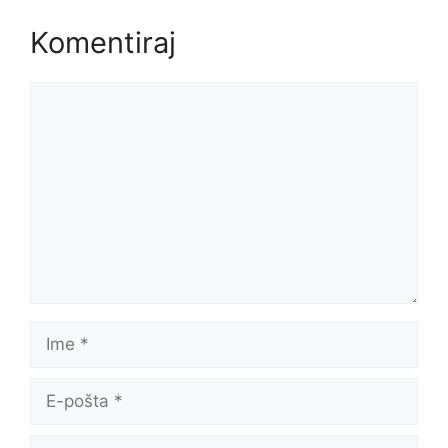
Komentiraj
Komentar
Ime
E-
pošta
Web-