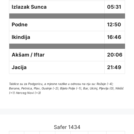
Izlazak Sunca
05:31
Podne
12:50
Ikindija
16:46
Akšam / Iftar
20:06
Jacija
21:49
Tablice su za Podgoricu, a mjesne razlike u odnosu na nju su: Rožaje (-4);
Berane, Petnica, Plav, Gusinje (-2); Bijelo Polje (-1), Bar, Ulcinj, Pljevlja (0), Nikšić
(+1) Herceg Novi (+3)
Safer 1434