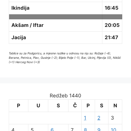
Ikindija
16:45
Akšam / Iftar
20:05
Jacija
21:47
Tablice su za Podgoricu, a mjesne razlike u odnosu na nju su: Rožaje (-4);
Berane, Petnica, Plav, Gusinje (-2); Bijelo Polje (-1), Bar, Ulcinj, Pljevlja (0), Nikšić
(+1) Herceg Novi (+3)
Redžeb 1440
P
U
S
Č
P
S
N
1
2
3
4
5
6
7
8
9
10