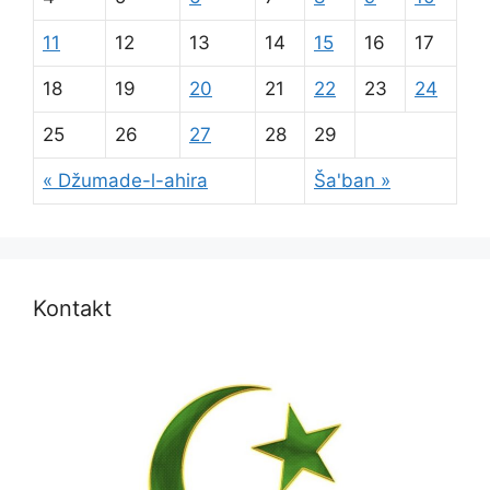
11
12
13
14
15
16
17
18
19
20
21
22
23
24
25
26
27
28
29
« Džumade-l-ahira
Ša'ban »
Kontakt