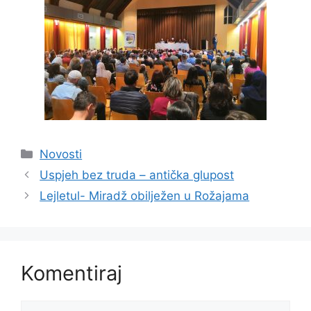
Kategorije
Novosti
Uspjeh bez truda – antička glupost
Lejletul- Miradž obilježen u Rožajama
Komentiraj
Komentar