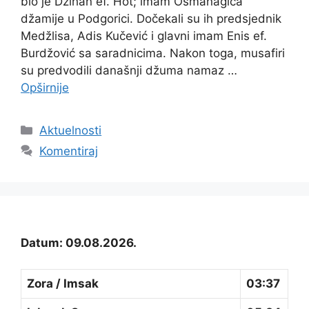
bio je Džihan ef. Hot; imam Osmanagića
džamije u Podgorici. Dočekali su ih predsjednik
Medžlisa, Adis Kučević i glavni imam Enis ef.
Burdžović sa saradnicima. Nakon toga, musafiri
su predvodili današnji džuma namaz …
Opširnije
Kategorije
Aktuelnosti
Komentiraj
Datum: 09.08.2026.
Zora / Imsak
03:37