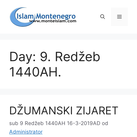
Preskoči
na
Izborni
sadržaj
Day: 9. Redžeb
1440AH.
DŽUMANSKI ZIJARET
sub 9 Redžeb 1440AH 16-3-2019AD
od
Administrator