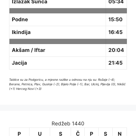
Izlazak Sunca
05:34
Podne
15:50
Ikindija
16:45
Akšam / Iftar
20:04
Jacija
21:45
Tablice su za Podgoricu, a mjesne razlike u odnosu na nju su: Rožaje (-4);
Berane, Petnica, Plav, Gusinje (-2); Bijelo Polje (-1), Bar, Ulcinj, Pljevlja (0), Nikšić
(+1) Herceg Novi (+3)
Redžeb 1440
P
U
S
Č
P
S
N