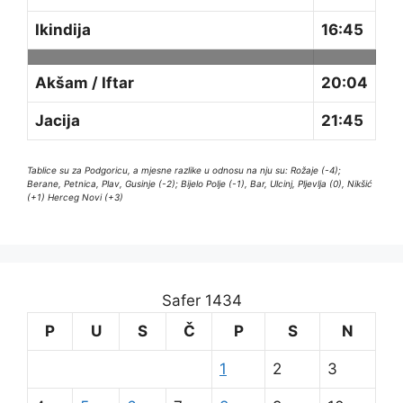
Ikindija
16:45
Akšam / Iftar
20:04
Jacija
21:45
Tablice su za Podgoricu, a mjesne razlike u odnosu na nju su: Rožaje (-4);
Berane, Petnica, Plav, Gusinje (-2); Bijelo Polje (-1), Bar, Ulcinj, Pljevlja (0), Nikšić
(+1) Herceg Novi (+3)
Safer 1434
P
U
S
Č
P
S
N
1
2
3