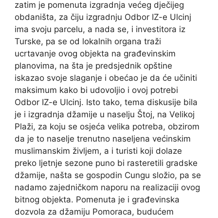
zatim je pomenuta izgradnja većeg dječijeg
obdaništa, za čiju izgradnju Odbor IZ-e Ulcinj
ima svoju parcelu, a nada se, i investitora iz
Turske, pa se od lokalnih organa traži
ucrtavanje ovog objekta na građevinskim
planovima, na šta je predsjednik opštine
iskazao svoje slaganje i obećao je da će učiniti
maksimum kako bi udovoljio i ovoj potrebi
Odbor IZ-e Ulcinj. Isto tako, tema diskusije bila
je i izgradnja džamije u naselju Štoj, na Velikoj
Plaži, za koju se osjeća velika potreba, obzirom
da je to naselje trenutno naseljena većinskim
muslimanskim življem, a i turisti koji dolaze
preko ljetnje sezone puno bi rasteretili gradske
džamije, našta se gospodin Cungu složio, pa se
nadamo zajedničkom naporu na realizaciji ovog
bitnog objekta. Pomenuta je i građevinska
dozvola za džamiju Pomoraca, budućem