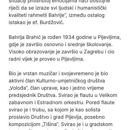
situaciji pritisnutoj emocijama naći dostojne
riječi da se izraze svi ljudski i humanistički
kvaliteti rahmetli Bahrije“, između ostalog
istakao je ef. Burdžović.
Bahrija Brahić je rođen 1934 godine u Pljevljima,
gdje je završio osnovno i srednje školovanje.
Visoko obrazovanje je završio u Zagrebu i cio
radni vijek je proveo u Pljevljima.
Bio je vrstan muzičar i svojevremeno je bio
aktivni član Kulturno-umjetničkog društva
„Volođa“, član uprave, kao i jedno vrijeme
predsjednik Društva. Svirao je flautu u Velikom
zabavnom i Estradnom orkestru. Pored flaute
svirao je i trubu, sa kojom je kao solista
proslavio Društvo i grad Pljevlja, posebno
kompozicijom „Tišina“. Svirao je i u gradskom