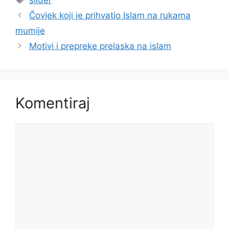
slider
Čovjek koji je prihvatio Islam na rukama
mumije
Motivi i prepreke prelaska na islam
Komentiraj
Komentar