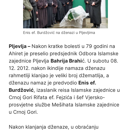
Enis ef. Burdžović na dženazi u Pljevljima
Pljevlja –
Nakon kratke bolesti u 79 godini na
Ahiret je preselio predsjednik Odbora Islamske
zajednice Pljevlja
Bahrija Brahi
ć. U subotu 08.
12. 2012. nakon ikindije namaza dženazu
rahmetliji klanjao je veliki broj džematlija, a
dženazu namaz je predvodio
Enis ef.
Burdžović
, izaslanik reisa Islamske zajednice u
Crnoj Gori Rifata ef. Fejzića i šef Vjersko-
prosvjetne službe Mešihata Islamske zajednice
u Crnoj Gori.
Nakon klanjanja dženaze, u obraćanju