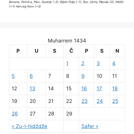
Berane, Petnica, Plav, Gusinje (-2); Bijelo Polje (-1), Bar, Ulcinj, Pljevlja (0), Nikšić
(+1) Herceg Novi (+3)
Muharrem 1434
P
U
S
Č
P
S
N
1
2
3
4
5
6
7
8
9
10
11
12
13
14
15
16
17
18
19
20
21
22
23
24
25
26
27
28
29
« Zu-l-hidždže
Safer »