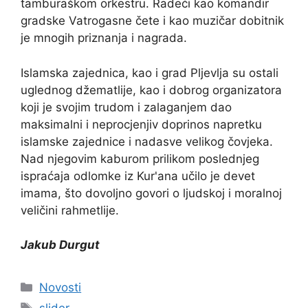
tamburaškom orkestru. Radeći kao komandir
gradske Vatrogasne čete i kao muzičar dobitnik
je mnogih priznanja i nagrada.
Islamska zajednica, kao i grad Pljevlja su ostali
uglednog džematlije, kao i dobrog organizatora
koji je svojim trudom i zalaganjem dao
maksimalni i neprocjenjiv doprinos napretku
islamske zajednice i nadasve velikog čovjeka.
Nad njegovim kaburom prilikom poslednjeg
ispraćaja odlomke iz Kur'ana učilo je devet
imama, što dovoljno govori o ljudskoj i moralnoj
veličini rahmetlije.
Jakub Durgut
Kategorije
Novosti
Oznake