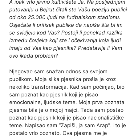
A ipak vrlo javno kultivišete Ja. Na posljednjem
putovanju u Bejrut čitali ste Vašu poeziju publici
od oko 25.000 ljudi na fudbalskom stadionu.
Osjećate li pritisak publike da napiše šta bi im
se svidjelo kod Vas? Postoji li ponekad razlika
između čovjeka koji ste i očekivanja koja ljudi
imaju od Vas kao pjesnika? Predstavlja li Vam
ovo ikada problem?
Njegovao sam snažan odnos sa svojom
publikom. Moja slika pjesnika prošla je kroz
nekoliko transformacija. Kad sam počinjao, bio
sam poznat kao pjesnik koji je pisao
emocionalne, ljudske teme. Moja prva poznata
pjesma bila je o mojoj majci. Tada sam postao
poznat kao pjesnik koji je pisao nacionalističke
teme. Napisao sam “Zapiši, ja sam Arap”, i to je
postalo vrlo poznato. Ova pjesma me je