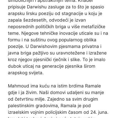
simboličnijih i apstraktnijih tema. Khader
pripisuje Darwishu zasluge za to što je spasio
arapsku lirsku poeziju od stagnacije u koju je
zapala šezdesetih, odvodeći je izvan
neposrednih političkih briga u više metafizičke
teme. Njegove tehničke inovacije uticale su i na
formu i na suštinu ovog popularnog oblika
poezije. U Darwishovim pjesmama privatna i
javna briga pažljivo su uravnotežene i izražene
kroz njegov pjesnički rječnik i slike. To je imalo
dubok uticaj na generacije pjesnika širom
arapskog svijeta.
Mahmoud ima kuću na istim brdima Ramale
gdje i ja živim. Naši domovi udaljeni su manje
od četvrtinu milje. Zajedno sa svim drugim
palestinskim gradovima, Ramala je pod
izraelskim vojnim policijskim časom od 24. juna.