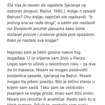
Šta Vas je navelo da napišete Sjećanje na
zaborav (avgust, Bejrut, 1982.), knjigu o opsadi
Bejruta? Ovu knjigu započeli ste napisavši: “Iz
jednog sna se rađa drugi”, a zatim ste nastavili
niz živopisnih proznih pjesama kako biste
dočarali prizore i zvukove grada pod opsadom.
Kako je nastala ova knjiga?
Napisao sam je četiri godine nakon tog
događaja. U to vrijeme sam živio u Parizu.
Uspio sam to učiniti u rekordnom roku – za dva
do tri mjeseca. Nisam se mogao osloboditi
posljedica opsade, sjećanja na Bejrut. Nisam
mogao da pišem poeziju. Bilo je slično stanju u
kojem sam sada. Tako sam se oslobodio
pisanjem te knjige proze. Imao sam lični motiv.
Nisam bio istoričar ili analitičar. Radio sam to iz
ličnih razloga. Pišući to, prebolio sam svoju