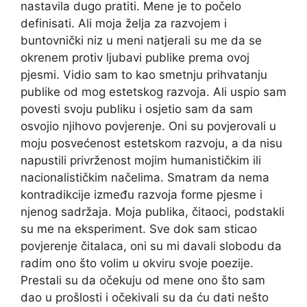
nastavila dugo pratiti. Mene je to počelo
definisati. Ali moja želja za razvojem i
buntovnički niz u meni natjerali su me da se
okrenem protiv ljubavi publike prema ovoj
pjesmi. Vidio sam to kao smetnju prihvatanju
publike od mog estetskog razvoja. Ali uspio sam
povesti svoju publiku i osjetio sam da sam
osvojio njihovo povjerenje. Oni su povjerovali u
moju posvećenost estetskom razvoju, a da nisu
napustili privrženost mojim humanističkim ili
nacionalističkim načelima. Smatram da nema
kontradikcije između razvoja forme pjesme i
njenog sadržaja. Moja publika, čitaoci, podstakli
su me na eksperiment. Sve dok sam sticao
povjerenje čitalaca, oni su mi davali slobodu da
radim ono što volim u okviru svoje poezije.
Prestali su da očekuju ​​od mene ono što sam
dao u prošlosti i očekivali su da ću dati nešto