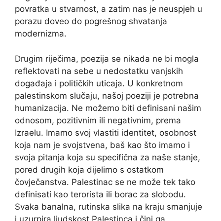
povratka u stvarnost, a zatim nas je neuspjeh u
porazu doveo do pogrešnog shvatanja
modernizma.
Drugim riječima, poezija se nikada ne bi mogla
reflektovati na sebe u nedostatku vanjskih
događaja i političkih uticaja. U konkretnom
palestinskom slučaju, našoj poeziji je potrebna
humanizacija. Ne možemo biti definisani našim
odnosom, pozitivnim ili negativnim, prema
Izraelu. Imamo svoj vlastiti identitet, osobnost
koja nam je svojstvena, baš kao što imamo i
svoja pitanja koja su specifična za naše stanje,
pored drugih koja dijelimo s ostatkom
čovječanstva. Palestinac se ne može tek tako
definisati kao terorista ili borac za slobodu.
Svaka banalna, rutinska slika na kraju smanjuje
i uzurpira ljudskost Palestinca i čini ga