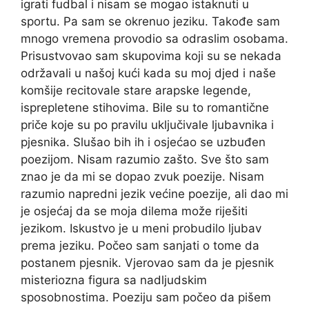
igrati fudbal i nisam se mogao istaknuti u
sportu. Pa sam se okrenuo jeziku. Takođe sam
mnogo vremena provodio sa odraslim osobama.
Prisustvovao sam skupovima koji su se nekada
održavali u našoj kući kada su moj djed i naše
komšije recitovale stare arapske legende,
isprepletene stihovima. Bile su to romantične
priče koje su po pravilu uključivale ljubavnika i
pjesnika. Slušao bih ih i osjećao se uzbuđen
poezijom. Nisam razumio zašto. Sve što sam
znao je da mi se dopao zvuk poezije. Nisam
razumio napredni jezik većine poezije, ali dao mi
je osjećaj da se moja dilema može riješiti
jezikom. Iskustvo je u meni probudilo ljubav
prema jeziku. Počeo sam sanjati o tome da
postanem pjesnik. Vjerovao sam da je pjesnik
misteriozna figura sa nadljudskim
sposobnostima. Poeziju sam počeo da pišem