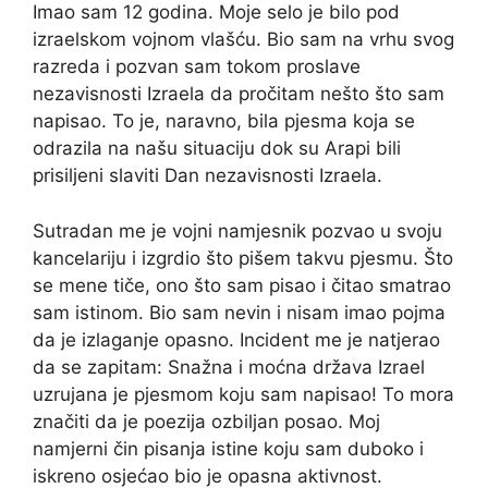
Imao sam 12 godina. Moje selo je bilo pod
izraelskom vojnom vlašću. Bio sam na vrhu svog
razreda i pozvan sam tokom proslave
nezavisnosti Izraela da pročitam nešto što sam
napisao. To je, naravno, bila pjesma koja se
odrazila na našu situaciju dok su Arapi bili
prisiljeni slaviti Dan nezavisnosti Izraela.
Sutradan me je vojni namjesnik pozvao u svoju
kancelariju i izgrdio što pišem takvu pjesmu. Što
se mene tiče, ono što sam pisao i čitao smatrao
sam istinom. Bio sam nevin i nisam imao pojma
da je izlaganje opasno. Incident me je natjerao
da se zapitam: Snažna i moćna država Izrael
uzrujana je pjesmom koju sam napisao! To mora
značiti da je poezija ozbiljan posao. Moj
namjerni čin pisanja istine koju sam duboko i
iskreno osjećao bio je opasna aktivnost.