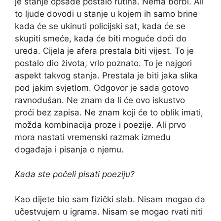
je stanje opsade postalo rutina. Nema borbi. Ali
to ljude dovodi u stanje u kojem ih samo brine
kada će se ukinuti policijski sat, kada će se
skupiti smeće, kada će biti moguće doći do
ureda. Cijela je afera prestala biti vijest. To je
postalo dio života, vrlo poznato. To je najgori
aspekt takvog stanja. Prestala je biti jaka slika
pod jakim svjetlom. Odgovor je sada gotovo
ravnodušan. Ne znam da li će ovo iskustvo
proći bez zapisa. Ne znam koji će to oblik imati,
možda kombinacija proze i poezije. Ali prvo
mora nastati vremenski razmak između
događaja i pisanja o njemu.
Kada ste počeli pisati poeziju?
Kao dijete bio sam fizički slab. Nisam mogao da
učestvujem u igrama. Nisam se mogao rvati niti