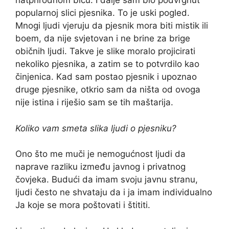
natprirodnom biću. I dalje sam bio podvrgnut
popularnoj slici pjesnika. To je uski pogled.
Mnogi ljudi vjeruju da pjesnik mora biti mistik ili
boem, da nije svjetovan i ne brine za brige
običnih ljudi. Takve je slike moralo projicirati
nekoliko pjesnika, a zatim se to potvrdilo kao
činjenica. Kad sam postao pjesnik i upoznao
druge pjesnike, otkrio sam da ništa od ovoga
nije istina i riješio sam se tih maštarija.
Koliko vam smeta slika ljudi o pjesniku?
Ono što me muči je nemogućnost ljudi da
naprave razliku između javnog i privatnog
čovjeka. Budući da imam svoju javnu stranu,
ljudi često ne shvataju da i ja imam individualno
Ja koje se mora poštovati ​​i štititi.