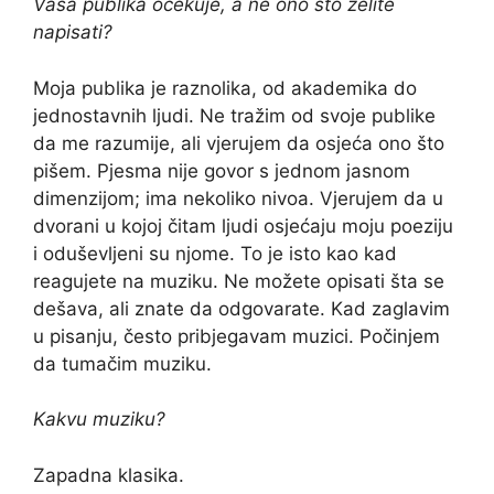
Vaša publika očekuje, a ne ono što želite
napisati?
Moja publika je raznolika, od akademika do
jednostavnih ljudi. Ne tražim od svoje publike
da me razumije, ali vjerujem da osjeća ono što
pišem. Pjesma nije govor s jednom jasnom
dimenzijom; ima nekoliko nivoa. Vjerujem da u
dvorani u kojoj čitam ljudi osjećaju moju poeziju
i oduševljeni su njome. To je isto kao kad
reagujete na muziku. Ne možete opisati šta se
dešava, ali znate da odgovarate. Kad zaglavim
u pisanju, često pribjegavam muzici. Počinjem
da tumačim muziku.
Kakvu muziku?
Zapadna klasika.