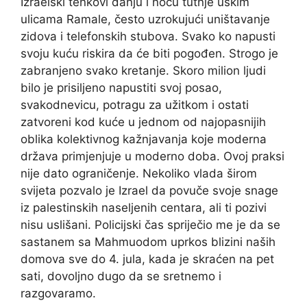
Izraelski tenkovi danju i noću tutnje uskim
ulicama Ramale, često uzrokujući uništavanje
zidova i telefonskih stubova. Svako ko napusti
svoju kuću riskira da će biti pogođen. Strogo je
zabranjeno svako kretanje. Skoro milion ljudi
bilo je prisiljeno napustiti svoj posao,
svakodnevicu, potragu za užitkom i ostati
zatvoreni kod kuće u jednom od najopasnijih
oblika kolektivnog kažnjavanja koje moderna
država primjenjuje u moderno doba. Ovoj praksi
nije dato ograničenje. Nekoliko vlada širom
svijeta pozvalo je Izrael da povuče svoje snage
iz palestinskih naseljenih centara, ali ti pozivi
nisu uslišani. Policijski čas spriječio me je da se
sastanem sa Mahmuodom uprkos blizini naših
domova sve do 4. jula, kada je skraćen na pet
sati, dovoljno dugo da se sretnemo i
razgovaramo.