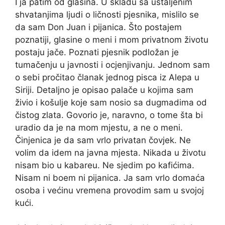
I ja patim od glasina. U skladu sa ustaljenim
shvatanjima ljudi o ličnosti pjesnika, mislilo se
da sam Don Juan i pijanica. Što postajem
poznatiji, glasine o meni i mom privatnom životu
postaju jače. Poznati pjesnik podložan je
tumačenju u javnosti i ocjenjivanju. Jednom sam
o sebi pročitao članak jednog pisca iz Alepa u
Siriji. Detaljno je opisao palače u kojima sam
živio i košulje koje sam nosio sa dugmadima od
čistog zlata. Govorio je, naravno, o tome šta bi
uradio da je na mom mjestu, a ne o meni.
Činjenica je da sam vrlo privatan čovjek. Ne
volim da idem na javna mjesta. Nikada u životu
nisam bio u kabareu. Ne sjedim po kafićima.
Nisam ni boem ni pijanica. Ja sam vrlo domaća
osoba i većinu vremena provodim sam u svojoj
kući.