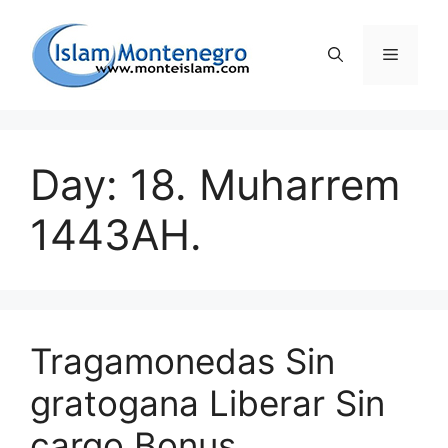
Preskoči
na
Izborni
sadržaj
Day: 18. Muharrem
1443AH.
Tragamonedas Sin
gratogana Liberar Sin
cargo Bonus