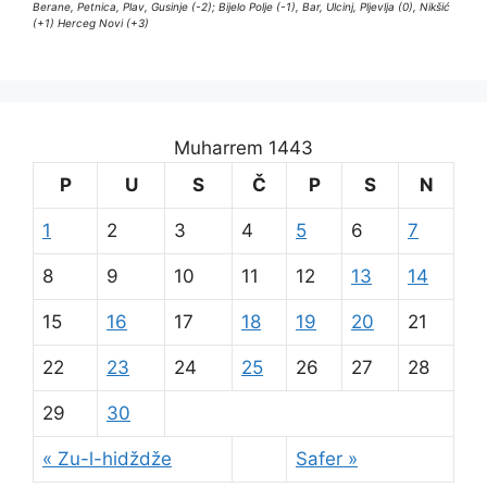
Berane, Petnica, Plav, Gusinje (-2); Bijelo Polje (-1), Bar, Ulcinj, Pljevlja (0), Nikšić
(+1) Herceg Novi (+3)
Muharrem 1443
P
U
S
Č
P
S
N
1
2
3
4
5
6
7
8
9
10
11
12
13
14
15
16
17
18
19
20
21
22
23
24
25
26
27
28
29
30
« Zu-l-hidždže
Safer »