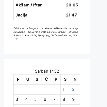
Akšam / Iftar
20:05
Jacija
21:47
Tablice su za Podgoricu, a mjesne razlike u odnosu na nju
su: Rožaje (-4); Berane, Petnica, Plav, Gusinje (-2); Bijelo
Polje (-1), Bar, Ulcinj, Pljevlja (0), Nikšić (+1) Herceg Novi
(+3)
Ša'ban 1432
P
U
S
Č
P
S
N
1
2
3
4
5
6
7
8
9