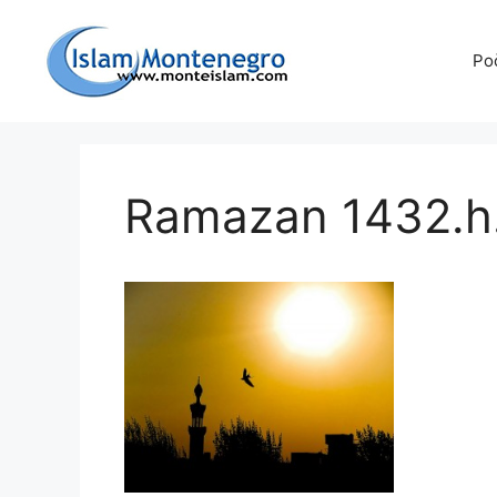
Preskoči
na
Po
sadržaj
Ramazan 1432.h.