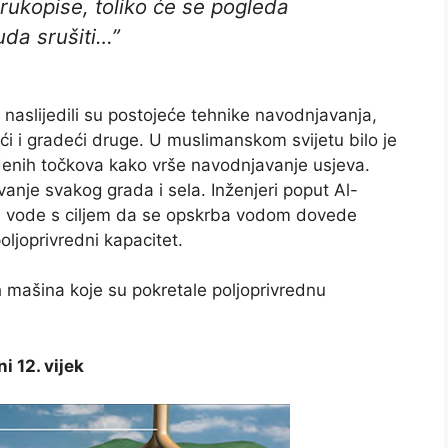
rukopise, toliko će se pogleda
uda srušiti…”
u naslijedili su postojeće tehnike navodnjavanja,
ući i gradeći druge. U muslimanskom svijetu bilo je
vodenih točkova kako vrše navodnjavanje usjeva.
anje svakog grada i sela. Inženjeri poput Al-
nje vode s ciljem da se opskrba vodom dovede
ljoprivredni kapacitet.
 mašina koje su pokretale poljoprivrednu
 12. vijek