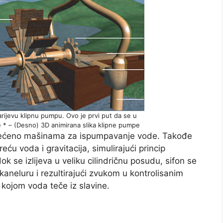
arijevu klipnu pumpu. Ovo je prvi put da se u
ice * – (Desno) 3D animirana slika klipne pumpe
osvećeno mašinama za ispumpavanje vode. Takođe
eću voda i gravitacija, simulirajući princip
k se izlijeva u veliku cilindričnu posudu, sifon se
 kaneluru i rezultirajući zvukom u kontrolisanim
m kojom voda teče iz slavine.