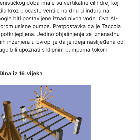
enističkog doba imale su vertikalne cilindre, koji
azila kroz pločaste ventile na dnu cilindara na
gle biti postavljene iznad nivoa vode. Ova Al-
zvorom usisne pumpe. Pretpostavka da je Taccola
 potkrijepljena. Jedino objašnjenje za iznenadnu
 inženjera u Evropi je da je ideja naslijeđena od
i dugo bili upoznati s klipnim pumpama tokom
-Dina
iz 16. vijek
a