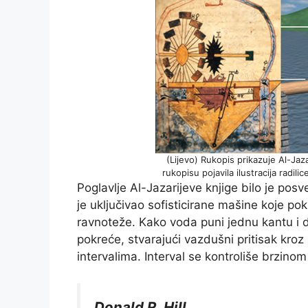
(Lijevo) Rukopis prikazuje Al-Jaz
rukopisu pojavila ilustracija radil
Poglavlje Al-Jazarijeve knjige bilo je p
je uključivao sofisticirane mašine koje pokr
ravnoteže. Kako voda puni jednu kantu i do
pokreće, stvarajući vazdušni pritisak kroz
intervalima. Interval se kontroliše brzino
Donald R. Hill