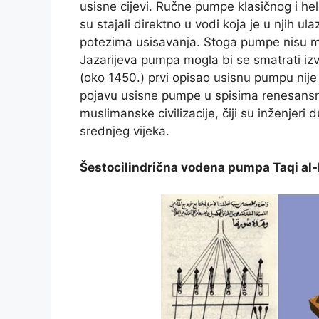
usisne cijevi. Ručne pumpe klasičnog i hel
su stajali direktno u vodi koja je u njih ul
potezima usisavanja. Stoga pumpe nisu mo
Jazarijeva pumpa mogla bi se smatrati i
(oko 1450.) prvi opisao usisnu pumpu nije
pojavu usisne pumpe u spisima renesansnih
muslimanske civilizacije, čiji su inženjer
srednjeg vijeka.
Šestocilindrična vodena pumpa
Taqi al