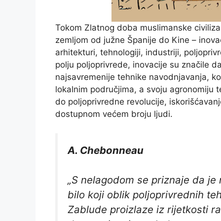
Tokom Zlatnog doba muslimanske civilizaci
zemljom od južne Španije do Kine – inovacij
arhitekturi, tehnologiji, industriji, poljop
polju poljoprivrede, inovacije su značile d
najsavremenije tehnike navodnjavanja, kor
lokalnim područjima, a svoju agronomiju 
do poljoprivredne revolucije, iskorišćavanj
dostupnom većem broju ljudi.
A. Chebonneau
„S nelagodom se priznaje da je
bilo koji oblik poljoprivrednih t
Zablude proizlaze iz rijetkosti