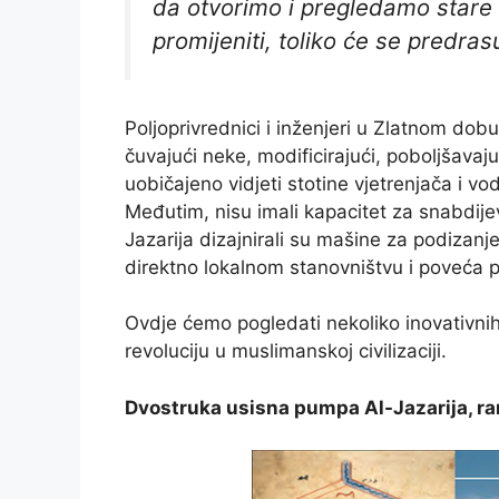
da otvorimo i pregledamo stare 
promijeniti, toliko će se predras
Poljoprivrednici i inženjeri u Zlatnom dob
čuvajući neke, modificirajući, poboljšavaj
uobičajeno vidjeti stotine vjetrenjača i 
Međutim, nisu imali kapacitet za snabdijev
Jazarija dizajnirali su mašine za podiza
direktno lokalnom stanovništvu i poveća po
Ovdje ćemo pogledati nekoliko inovativnih
revoluciju u muslimanskoj civilizaciji.
Dvostruka usisna pumpa Al-Jazarija, rani