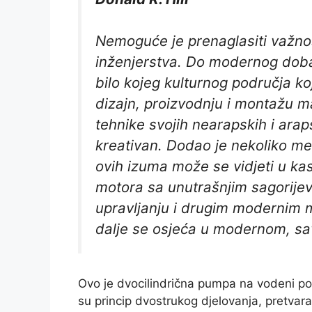
Nemoguće je prenaglasiti važnost
inženjerstva. Do modernog doba
bilo kojeg kulturnog područja k
dizajn, proizvodnju i montažu m
tehnike svojih nearapskih i arap
kreativan. Dodao je nekoliko meh
ovih izuma može se vidjeti u kas
motora sa unutrašnjim sagorije
upravljanju i drugim modernim m
dalje se osjeća u modernom, 
Ovo je dvocilindrična pumpa na vodeni p
su princip dvostrukog djelovanja, pretvara