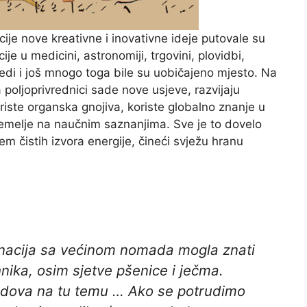
je nove kreativne i inovativne ideje putovale su
e u medicini, astronomiji, trgovini, plovidbi,
rivredi i još mnogo toga bile su uobičajeno mjesto. Na
a poljoprivrednici sade nove usjeve, razvijaju
iste organska gnojiva, koriste globalno znanje u
temelje na naučnim saznanjima. Sve je to dovelo
em čistih izvora energije, čineći svježu hranu
 nacija sa većinom nomada mogla znati
ehnika, osim sjetve pšenice i ječma.
 radova na tu temu … Ako se potrudimo