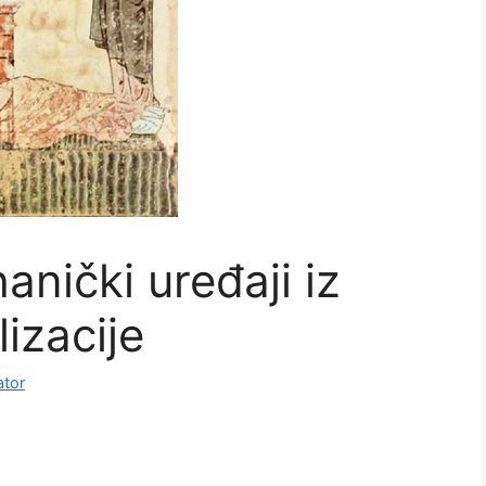
nički uređaji iz
izacije
ator