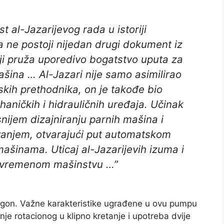
 al-Jazarijevog rada u istoriji
 ne postoji nijedan drugi dokument iz
oji pruža uporedivo bogatstvo uputa za
ašina … Al-Jazari nije samo asimilirao
skih prethodnika, on je takođe bio
aničkih i hidrauličnih uređaja. Učinak
nijem dizajniranju parnih mašina i
vanjem, otvarajući put automatskom
ašinama. Uticaj al-Jazarijevih izuma i
savremenom mašinstvu …”
ogon. Važne karakteristike ugrađene u ovu pumpu
nje rotacionog u klipno kretanje i upotreba dvije