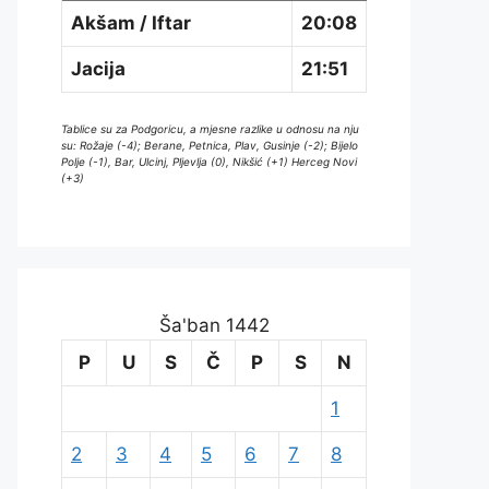
Akšam / Iftar
20:08
Jacija
21:51
Tablice su za Podgoricu, a mjesne razlike u odnosu na nju
su: Rožaje (-4); Berane, Petnica, Plav, Gusinje (-2); Bijelo
Polje (-1), Bar, Ulcinj, Pljevlja (0), Nikšić (+1) Herceg Novi
(+3)
Ša'ban 1442
P
U
S
Č
P
S
N
1
2
3
4
5
6
7
8