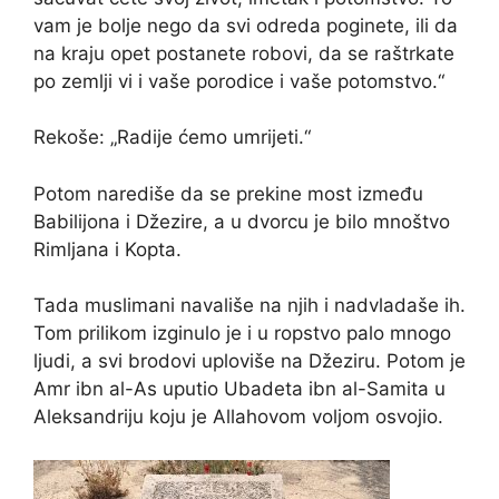
vam je bolje nego da svi odreda poginete, ili da
na kraju opet postanete robovi, da se raštrkate
po zemlji vi i vaše porodice i vaše potomstvo.“
Rekoše: „Radije ćemo umrijeti.“
Potom narediše da se prekine most između
Babilijona i Džezire, a u dvorcu je bilo mnoštvo
Rimljana i Kopta.
Tada muslimani navališe na njih i nadvladaše ih.
Tom prilikom izginulo je i u ropstvo palo mnogo
ljudi, a svi brodovi uploviše na Džeziru. Potom je
Amr ibn al-As uputio Ubadeta ibn al-Samita u
Aleksandriju koju je Allahovom voljom osvojio.