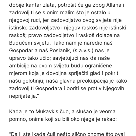
dobije kantar zlata, potrošit će ga zbog Allaha i
zadovoljiti se s onim malim što je ostalo u
njegovoj ruci, jer zadovoljstvo ovog svijeta nije
istinsko zadovoljstvo i njegov raskoš nije istinski
raskoš; pravo zadovoljstvo i raskoš dolaze na
Budućem svijetu. Tako nam je naredio naš
Gospodar a naš Poslanik, (s.a.v.s.) nas je
upravo tako učio; savjetujući nas da naše
ambicije na ovom svijetu budu ograničene
mjerom koja je dovoljna spriječiti glad i pokriti
našu golotinju; naša glavna preokupacija je kako
zadovoljiti Gospodara i boriti se protiv Njegovih
neprijatelja.”
Kada je to Mukavkis čuo, a slušao je veoma
pomno, onima koji su bili oko njega je rekao:
“Da li ste ikada čuli nešto slično onome što ovaj