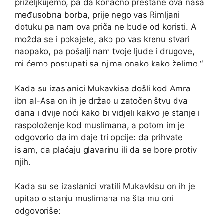
priželjkujemo, pa da konačno prestane ova naša
međusobna borba, prije nego vas Rimljani
dotuku pa nam ova priča ne bude od koristi. A
možda se i pokajete, ako po vas krenu stvari
naopako, pa pošalji nam tvoje ljude i drugove,
mi ćemo postupati sa njima onako kako želimo.“
Kada su izaslanici Mukavkisa došli kod Amra
ibn al-Asa on ih je držao u zatočeništvu dva
dana i dvije noći kako bi vidjeli kakvo je stanje i
raspoloženje kod muslimana, a potom im je
odgovorio da im daje tri opcije: da prihvate
islam, da plaćaju glavarinu ili da se bore protiv
njih.
Kada su se izaslanici vratili Mukavkisu on ih je
upitao o stanju muslimana na šta mu oni
odgovoriše: