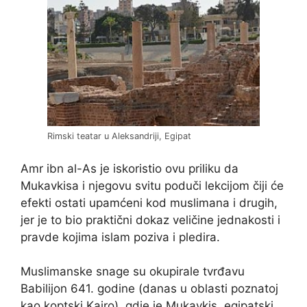
Rimski teatar u Aleksandriji, Egipat
Amr ibn al-As je iskoristio ovu priliku da
Mukavkisa i njegovu svitu poduči lekcijom čiji će
efekti ostati upamćeni kod muslimana i drugih,
jer je to bio praktični dokaz veličine jednakosti i
pravde kojima islam poziva i pledira.
Muslimanske snage su okupirale tvrđavu
Babilijon 641. godine (danas u oblasti poznatoj
kao koptski Kairo), gdje je Mukavkis, egipatski