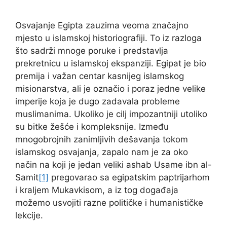
Osvajanje Egipta zauzima veoma značajno
mjesto u islamskoj historiografiji. To iz razloga
što sadrži mnoge poruke i predstavlja
prekretnicu u islamskoj ekspanziji. Egipat je bio
premija i važan centar kasnijeg islamskog
misionarstva, ali je označio i poraz jedne velike
imperije koja je dugo zadavala probleme
muslimanima. Ukoliko je cilj impozantniji utoliko
su bitke žešće i kompleksnije. Između
mnogobrojnih zanimljivih dešavanja tokom
islamskog osvajanja, zapalo nam je za oko
način na koji je jedan veliki ashab Usame ibn al-
Samit
[1]
pregovarao sa egipatskim paptrijarhom
i kraljem Mukavkisom, a iz tog događaja
možemo usvojiti razne političke i humanističke
lekcije.