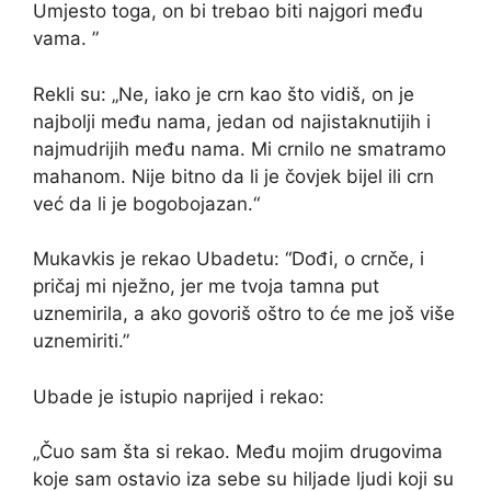
Umjesto toga, on bi trebao biti najgori među
vama. ”
Rekli su: „Ne, iako je crn kao što vidiš, on je
najbolji među nama, jedan od najistaknutijih i
najmudrijih među nama. Mi crnilo ne smatramo
mahanom. Nije bitno da li je čovjek bijel ili crn
već da li je bogobojazan.“
Mukavkis je rekao Ubadetu: “Dođi, o crnče, i
pričaj mi nježno, jer me tvoja tamna put
uznemirila, a ako govoriš oštro to će me još više
uznemiriti.”
Ubade je istupio naprijed i rekao:
„Čuo sam šta si rekao. Među mojim drugovima
koje sam ostavio iza sebe su hiljade ljudi koji su