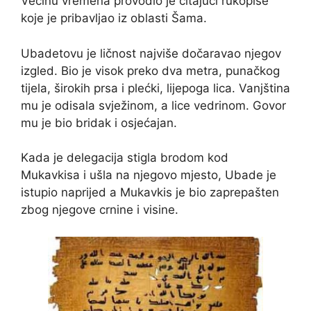
Većinu vremena provodio je čitajući rukopise
koje je pribavljao iz oblasti Šama.
Ubadetovu je ličnost najviše dočaravao njegov
izgled. Bio je visok preko dva metra, punačkog
tijela, širokih prsa i plećki, lijepoga lica. Vanjština
mu je odisala svježinom, a lice vedrinom. Govor
mu je bio bridak i osjećajan.
Kada je delegacija stigla brodom kod
Mukavkisa i ušla na njegovo mjesto, Ubade je
istupio naprijed a Mukavkis je bio zaprepašten
zbog njegove crnine i visine.