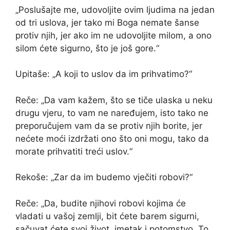
„Poslušajte me, udovoljite ovim ljudima na jedan
od tri uslova, jer tako mi Boga nemate šanse
protiv njih, jer ako im ne udovoljite milom, a ono
silom ćete sigurno, što je još gore.“
Upitaše: „A koji to uslov da im prihvatimo?“
Reče: „Da vam kažem, što se tiče ulaska u neku
drugu vjeru, to vam ne naređujem, isto tako ne
preporučujem vam da se protiv njih borite, jer
nećete moći izdržati ono što oni mogu, tako da
morate prihvatiti treći uslov.“
Rekoše: „Zar da im budemo vječiti robovi?“
Reče: „Da, budite njihovi robovi kojima će
vladati u vašoj zemlji, bit ćete barem sigurni,
sačuvat ćete svoj život, imetak i potomstvo. To