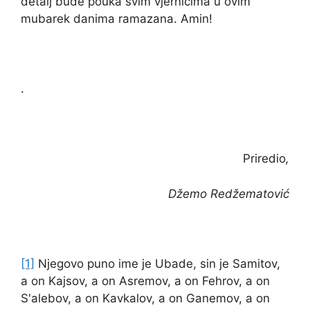
detalj bude pouka svim vjernicima u ovim
mubarek danima ramazana. Amin!
.
Priredio
,
Džemo Redžematović
[1]
Njegovo puno ime je Ubade, sin je Samitov,
a on Kajsov, a on Asremov, a on Fehrov, a on
S'alebov, a on Kavkalov, a on Ganemov, a on