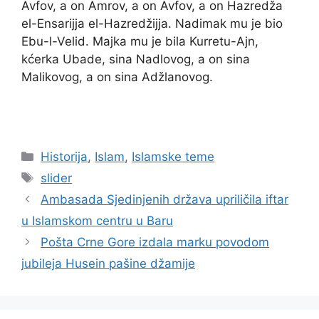
Avfov, a on Amrov, a on Avfov, a on Hazredža
el-Ensarijja el-Hazredžijja. Nadimak mu je bio
Ebu-l-Velid. Majka mu je bila Kurretu-Ajn,
kćerka Ubade, sina Nadlovog, a on sina
Malikovog, a on sina Adžlanovog.
Kategorije
Historija
,
Islam
,
Islamske teme
Oznake
slider
Ambasada Sjedinjenih država upriličila iftar
u Islamskom centru u Baru
Pošta Crne Gore izdala marku povodom
jubileja Husein pašine džamije