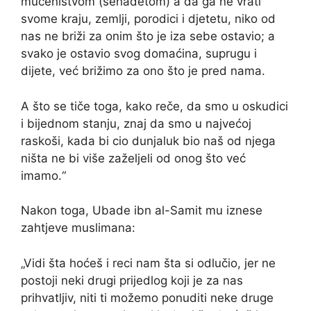
mučeništvom (šehadetom) a da ga ne vrati
svome kraju, zemlji, porodici i djetetu, niko od
nas ne briži za onim što je iza sebe ostavio; a
svako je ostavio svog domaćina, suprugu i
dijete, već brižimo za ono što je pred nama.
A što se tiče toga, kako reče, da smo u oskudici
i bijednom stanju, znaj da smo u najvećoj
raskoši, kada bi cio dunjaluk bio naš od njega
ništa ne bi više zaželjeli od onog što već
imamo.“
Nakon toga, Ubade ibn al-Samit mu iznese
zahtjeve muslimana:
„Vidi šta hoćeš i reci nam šta si odlučio, jer ne
postoji neki drugi prijedlog koji je za nas
prihvatljiv, niti ti možemo ponuditi neke druge