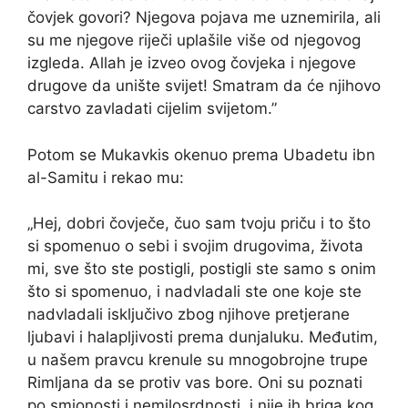
čovjek govori? Njegova pojava me uznemirila, ali
su me njegove riječi uplašile više od njegovog
izgleda. Allah je izveo ovog čovjeka i njegove
drugove da unište svijet! Smatram da će njihovo
carstvo zavladati cijelim svijetom.”
Potom se Mukavkis okenuo prema Ubadetu ibn
al-Samitu i rekao mu:
„Hej, dobri čovječe, čuo sam tvoju priču i to što
si spomenuo o sebi i svojim drugovima, života
mi, sve što ste postigli, postigli ste samo s onim
što si spomenuo, i nadvladali ste one koje ste
nadvladali isključivo zbog njihove pretjerane
ljubavi i halapljivosti prema dunjaluku. Međutim,
u našem pravcu krenule su mnogobrojne trupe
Rimljana da se protiv vas bore. Oni su poznati
po smionosti i nemilosrdnosti, i nije ih briga kog