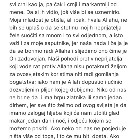
svi crni kao ja, pa čak i crnji i markantniji od
mene. Da si ih vidio, još više bi se uznemirio.
Moja mladost je otišla, ali ipak, hvala Allahu, ne
bih se uplašio da se stotinu mojih neprijatelja
žele suočiti sa mnom i to svi odjednom, a isto
važi i za moje saputnike, jer naša nada i želja je
da se borimo radi Allaha i slijedimo ono čime je
On zadovoljan. Naši pohodi protiv neprijatelja
koji vode rat protiv Allaha nisu potaknuti željom
za ovosvjetskim koristima niti radi gomilanja
bogatstva; iako nam je Allah dopustio i učinio
dozvoljenim plijen kojeg dobijemo. Niko od nas
ne brine da li ima hrpu zlatnika ili samo jedan
dirhem, jer sve što želimo od ovog svijeta je da
imamo zalogaj hljeba koji će nam utoliti glad
makar jedan dan i noć, i odjeću kojom se
možemo pokriti. Ako neko od nas ne posjeduje
ništa više od toga, i to će mu biti dosta. Ako