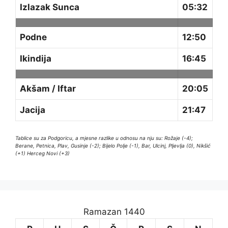
Izlazak Sunca
05:32
Podne
12:50
Ikindija
16:45
Akšam / Iftar
20:05
Jacija
21:47
Tablice su za Podgoricu, a mjesne razlike u odnosu na nju su: Rožaje (-4);
Berane, Petnica, Plav, Gusinje (-2); Bijelo Polje (-1), Bar, Ulcinj, Pljevlja (0), Nikšić
(+1) Herceg Novi (+3)
Ramazan 1440