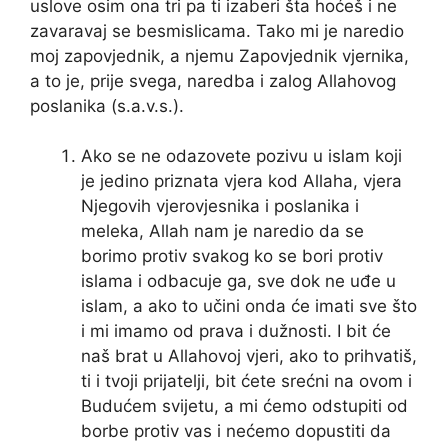
uslove osim ona tri pa ti izaberi šta hoćeš i ne
zavaravaj se besmislicama. Tako mi je naredio
moj zapovjednik, a njemu Zapovjednik vjernika,
a to je, prije svega, naredba i zalog Allahovog
poslanika (s.a.v.s.).
Ako se ne odazovete pozivu u islam koji
je jedino priznata vjera kod Allaha, vjera
Njegovih vjerovjesnika i poslanika i
meleka, Allah nam je naredio da se
borimo protiv svakog ko se bori protiv
islama i odbacuje ga, sve dok ne uđe u
islam, a ako to učini onda će imati sve što
i mi imamo od prava i dužnosti. I bit će
naš brat u Allahovoj vjeri, ako to prihvatiš,
ti i tvoji prijatelji, bit ćete srećni na ovom i
Budućem svijetu, a mi ćemo odstupiti od
borbe protiv vas i nećemo dopustiti da