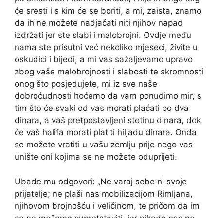
će sresti i s kim će se boriti, a mi, zaista, znamo
da ih ne možete nadjačati niti njihov napad
izdržati jer ste slabi i malobrojni. Ovdje među
nama ste prisutni već nekoliko mjeseci, živite u
oskudici i bijedi, a mi vas sažaljevamo upravo
zbog vaše malobrojnosti i slabosti te skromnosti
onog što posjedujete, mi iz sve naše
dobroćudnosti hoćemo da vam ponudimo mir, s
tim što će svaki od vas morati plaćati po dva
dinara, a vaš pretpostavljeni stotinu dinara, dok
će vaš halifa morati platiti hiljadu dinara. Onda
se možete vratiti u vašu zemlju prije nego vas
unište oni kojima se ne možete oduprijeti.
Ubade mu odgovori: „Ne varaj sebe ni svoje
prijatelje; ne plaši nas mobilizacijom Rimljana,
njihovom brojnošću i veličinom, te pričom da im
se ne možemo suprotstaviti, jer nikada nas ne