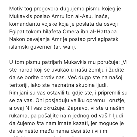
Motiv tog pregovora dugujemo pismu kojeg je
Mukavkis poslao Amru ibn al-Asu, inače,
komandantu vojske koja je poslata da osvoji
Egipat tokom hilafeta Omera ibn al-Hattaba.
Nakon osvajanja Amr je postao prvi egipatski
islamski guverner (ar. wali).
U tom pismu patrijarh Mukavkis mu poručuje: „Vi
ste narod koji se uvukao u našu zemlju i žudite
da se borite protiv nas. Već dugo ste na našoj
teritoriji, iako ste neznatna skupina ljudi,
Rimljani su vas ostavili tu gdje ste, i pripremili su
se za vas. Oni posjeduju veliku opremu i oružje,
a ovaj Nil vas okružuje. Zapravo, vi ste u našim
rukama, pa pošaljite nam jednog od vaših ljudi
da čujemo šta nam imate kazati, jer moguće je
da se nešto među nama desi što i vi i mi