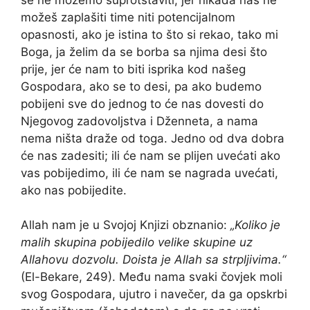
možeš zaplašiti time niti potencijalnom
opasnosti, ako je istina to što si rekao, tako mi
Boga, ja želim da se borba sa njima desi što
prije, jer će nam to biti isprika kod našeg
Gospodara, ako se to desi, pa ako budemo
pobijeni sve do jednog to će nas dovesti do
Njegovog zadovoljstva i Dženneta, a nama
nema ništa draže od toga. Jedno od dva dobra
će nas zadesiti; ili će nam se plijen uvećati ako
vas pobijedimo, ili će nam se nagrada uvećati,
ako nas pobijedite.
Allah nam je u Svojoj Knjizi obznanio:
„Koliko je
malih skupina pobijedilo velike skupine uz
Allahovu dozvolu. Doista je Allah sa strpljivima.“
(El-Bekare, 249). Među nama svaki čovjek moli
svog Gospodara, ujutro i navečer, da ga opskrbi