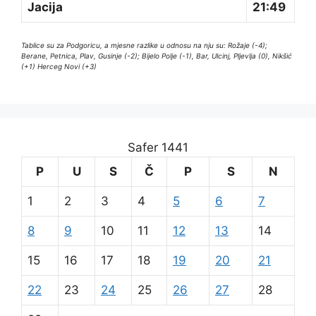
Jacija
21:49
Tablice su za Podgoricu, a mjesne razlike u odnosu na nju su: Rožaje (-4);
Berane, Petnica, Plav, Gusinje (-2); Bijelo Polje (-1), Bar, Ulcinj, Pljevlja (0), Nikšić
(+1) Herceg Novi (+3)
Safer 1441
P
U
S
Č
P
S
N
1
2
3
4
5
6
7
8
9
10
11
12
13
14
15
16
17
18
19
20
21
22
23
24
25
26
27
28