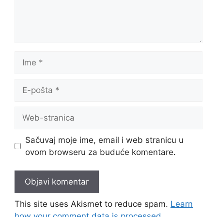
Ime
E-
pošta
Web-
stranica
Sačuvaj moje ime, email i web stranicu u
ovom browseru za buduće komentare.
This site uses Akismet to reduce spam.
Learn
how your comment data is processed.