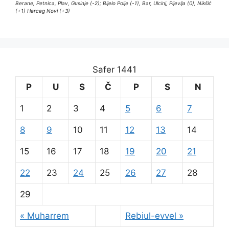
Berane, Petnica, Plav, Gusinje (-2); Bijelo Polje (-1), Bar, Ulcinj, Pljevlja (0), Nikšić
(+1) Herceg Novi (+3)
Safer 1441
P
U
S
Č
P
S
N
1
2
3
4
5
6
7
8
9
10
11
12
13
14
15
16
17
18
19
20
21
22
23
24
25
26
27
28
29
« Muharrem
Rebiul-evvel »