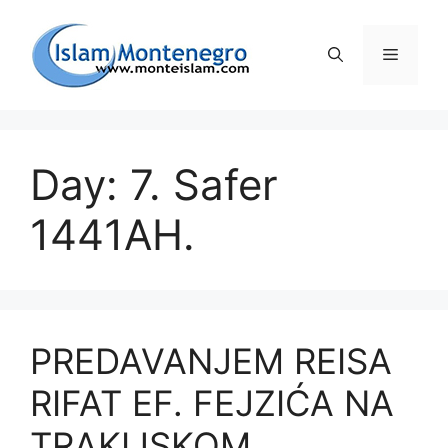
Preskoči
na
Izborni
sadržaj
Day: 7. Safer
1441AH.
PREDAVANJEM REISA
RIFAT EF. FEJZIĆA NA
TRAKIJSKOM