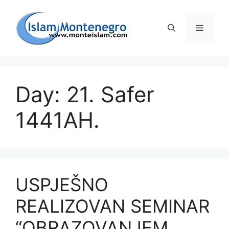
Preskoči
na
Izborni
sadržaj
Day: 21. Safer
1441AH.
USPJEŠNO
REALIZOVAN SEMINAR
“OBRAZOVANJEM