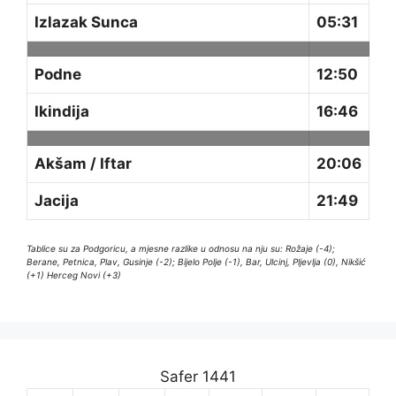
Izlazak Sunca
05:31
Podne
12:50
Ikindija
16:46
Akšam / Iftar
20:06
Jacija
21:49
Tablice su za Podgoricu, a mjesne razlike u odnosu na nju su: Rožaje (-4);
Berane, Petnica, Plav, Gusinje (-2); Bijelo Polje (-1), Bar, Ulcinj, Pljevlja (0), Nikšić
(+1) Herceg Novi (+3)
Safer 1441