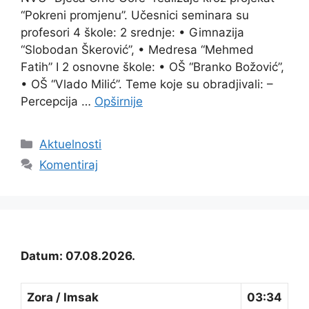
“Pokreni promjenu”. Učesnici seminara su
profesori 4 škole: 2 srednje: • Gimnazija
“Slobodan Škerović”, • Medresa “Mehmed
Fatih” I 2 osnovne škole: • OŠ “Branko Božović”,
• OŠ “Vlado Milić”. Teme koje su obradjivali: –
Percepcija …
Opširnije
Kategorije
Aktuelnosti
Komentiraj
Datum: 07.08.2026.
Zora / Imsak
03:34