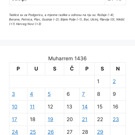
Tablice su za Podgoricu, a mjesne razlike u odnosu na nju su: Rožaje (-4);
Berane, Petnica, Plav, Gusinje (-2); Bijelo Polje (-1), Bar, Ulcinj, Pljevlja (0), Nikšić
(+1) Herceg Novi (+3)
Muharrem 1436
P
U
S
Č
P
S
N
1
2
3
4
5
6
7
8
9
10
11
12
13
14
15
16
17
18
19
20
21
22
23
24
25
26
27
28
29