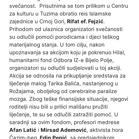
svečanost. Prisutnima se tom prilikom u Centru
za kulturu u Tuzima obratio reis Islamske
zajednice u Crnoj Gori,
Rifat ef. Fejzić
.
Prihodom od ulaznica organizatori svečanosti
su odlučili pomoći porodicama i djeci teškog
materijalnog stanja. U tom cilju, nakon
upoznavanja sa akcijom koju je pokrenuo Hilal,
humanitarni fond Odbora IZ-e Bijelo Polje,
organizatori su odlučili sudjelovati u toj akciji.
Akcija se odnosila na prikupljanje sredstava za
liječenje malog Tarika Balića, nastanjenog u
Rožajama, oboljelog od cerebralne paralize
mozga. Zbog teške finansijske situacije, njegovi
roditelji nisu bili u prilici mališanu pružiti
liječenje, te su se odlučili zatražiti pomoć. U
saradnji sa ovim fondom, profesori medrese
Afan Latić
i
Mirsad Ademović
, aktivista hora
Ćazim-beg,
Edin Pepić
, sa predsjednikom