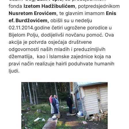
fonda
Izetom Hadžibulićem
, potpredsjednikom
Nusretom Erovićem
, te glavnim imamom
Enis
ef. Burdžovićem,
obišli su u nedelju
02.11.2014.godine četiri ugrožene porodice u
Bijelom Polju, dodijelivši novčanu pomoć. Ova
akcija je potvrda osjećaja društvene
odgovornosti naših mladih i preduzimljivih
džematlija, kao i Islamske zajednice koja na
pravi način realizuje hairli poduhvate humanih
ljudi.