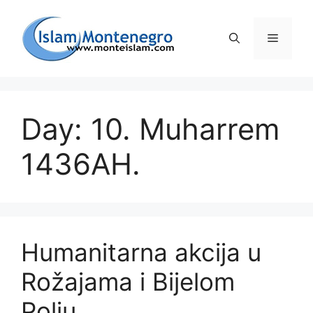
Preskoči
na
Izborni
sadržaj
Day: 10. Muharrem
1436AH.
Humanitarna akcija u
Rožajama i Bijelom
Polju