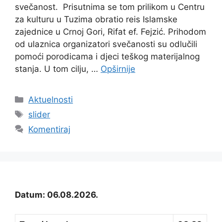
svečanost. Prisutnima se tom prilikom u Centru
za kulturu u Tuzima obratio reis Islamske
zajednice u Crnoj Gori, Rifat ef. Fejzić. Prihodom
od ulaznica organizatori svečanosti su odlučili
pomoći porodicama i djeci teškog materijalnog
stanja. U tom cilju, …
Opširnije
Kategorije
Aktuelnosti
Oznake
slider
Komentiraj
Datum: 06.08.2026.