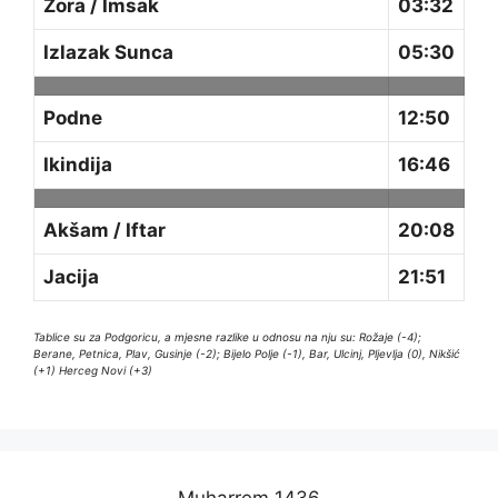
Zora / Imsak
03:32
Izlazak Sunca
05:30
Podne
12:50
Ikindija
16:46
Akšam / Iftar
20:08
Jacija
21:51
Tablice su za Podgoricu, a mjesne razlike u odnosu na nju su: Rožaje (-4);
Berane, Petnica, Plav, Gusinje (-2); Bijelo Polje (-1), Bar, Ulcinj, Pljevlja (0), Nikšić
(+1) Herceg Novi (+3)