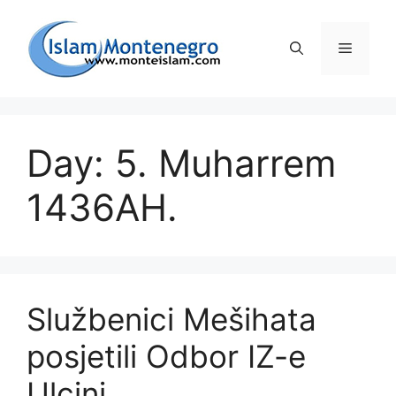
Preskoči
na
Izborni
sadržaj
Day: 5. Muharrem
1436AH.
Službenici Mešihata
posjetili Odbor IZ-e
Ulcinj