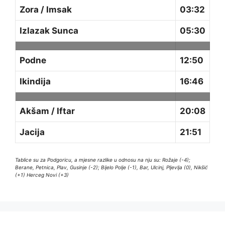
Zora / Imsak
03:32
Izlazak Sunca
05:30
Podne
12:50
Ikindija
16:46
Akšam / Iftar
20:08
Jacija
21:51
Tablice su za Podgoricu, a mjesne razlike u odnosu na nju su: Rožaje (-4);
Berane, Petnica, Plav, Gusinje (-2); Bijelo Polje (-1), Bar, Ulcinj, Pljevlja (0), Nikšić
(+1) Herceg Novi (+3)