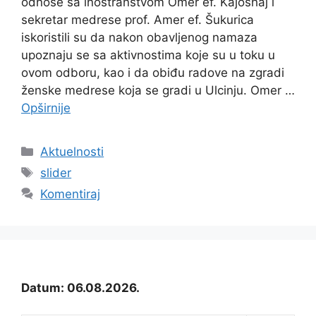
odnose sa inostranstvom Omer ef. Kajoshaj i
sekretar medrese prof. Amer ef. Šukurica
iskoristili su da nakon obavljenog namaza
upoznaju se sa aktivnostima koje su u toku u
ovom odboru, kao i da obiđu radove na zgradi
ženske medrese koja se gradi u Ulcinju. Omer …
Opširnije
Kategorije
Aktuelnosti
Oznake
slider
Komentiraj
Datum: 06.08.2026.