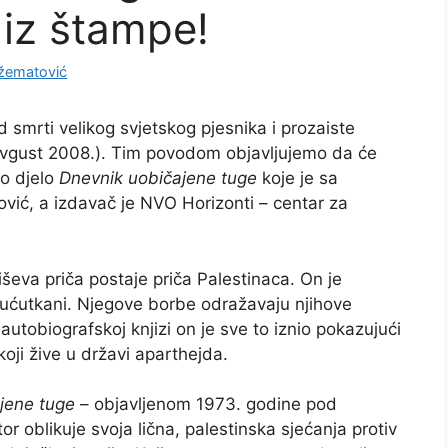
 iz štampe!
žematović
mrti velikog svjetskog pjesnika i prozaiste
vgust 2008.). Tim povodom objavljujemo da će
no djelo
Dnevnik uobičajene tuge
koje je sa
ić, a izdavač je NVO Horizonti – centar za
ševa priča postaje priča Palestinaca. On je
 ućutkani. Njegove borbe odražavaju njihove
 autobiografskoj knjizi on je sve to iznio pokazujući
ji žive u državi aparthejda.
jene tuge
– objavljenom 1973. godine pod
r oblikuje svoja lična, palestinska sjećanja protiv