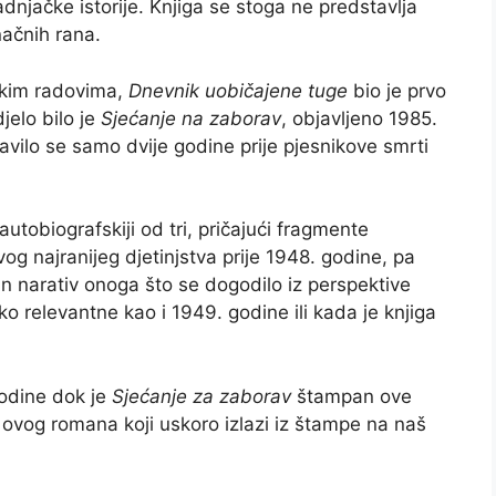
adnjačke istorije. Knjiga se stoga ne predstavlja
načnih rana.
skim radovima,
Dnevnik uobičajene tuge
bio je prvo
jelo bilo je
Sjećanje na zaborav
, objavljeno 1985.
javilo se samo dvije godine prije pjesnikove smrti
autobiografskiji od tri, pričajući fragmente
og najranijeg djetinjstva prije 1948. godine, pa
an narativ onoga što se dogodilo iz perspektive
 relevantne kao i 1949. godine ili kada je knjiga
odine dok je
Sjećanje za zaborav
štampan ove
ovog romana koji uskoro izlazi iz štampe na naš