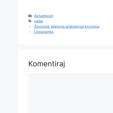
Kategorije
Aktuelnosti
Oznake
slider
Životopis jednoga arapskoga krvoloka
Uspavanka
Komentiraj
Komentar