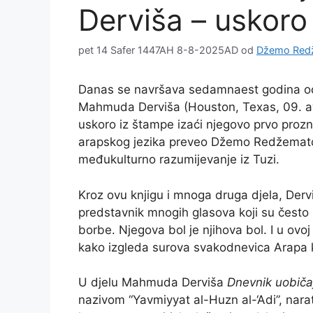
Derviša – uskoro
pet 14 Safer 1447AH 8-8-2025AD
od
Džemo Red
Danas se navršava sedamnaest godina od s
Mahmuda Derviša (Houston, Texas, 09. a
uskoro iz štampe izaći njegovo prvo proz
arapskog jezika preveo Džemo Redžematov
međukulturno razumijevanje iz Tuzi.
Kroz ovu knjigu i mnoga druga djela, Dervi
predstavnik mnogih glasova koji su često
borbe. Njegova bol je njihova bol. I u ovoj
kako izgleda surova svakodnevica Arapa ko
U djelu Mahmuda Derviša
Dnevnik uobiča
nazivom “Yavmiyyat al-Huzn al-‘Adi”, narato