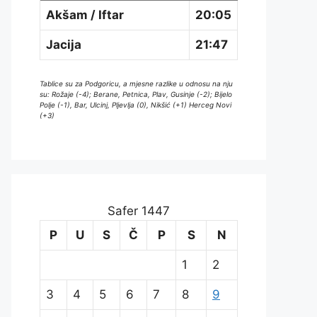
Akšam / Iftar
20:05
Jacija
21:47
Tablice su za Podgoricu, a mjesne razlike u odnosu na nju
su: Rožaje (-4); Berane, Petnica, Plav, Gusinje (-2); Bijelo
Polje (-1), Bar, Ulcinj, Pljevlja (0), Nikšić (+1) Herceg Novi
(+3)
Safer 1447
P
U
S
Č
P
S
N
1
2
3
4
5
6
7
8
9