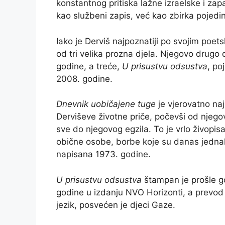
konstantnog pritiska lažne izraelske i zap
kao službeni zapis, već kao zbirka pojedi
Iako je Derviš najpoznatiji po svojim poet
od tri velika prozna djela. Njegovo drugo d
godine, a treće,
U prisustvu odsustva
, po
2008. godine.
Dnevnik uobičajene tuge
je vjerovatno naj
Derviševe životne priče, počevši od njegov
sve do njegovog egzila. To je vrlo živopis
obične osobe, borbe koje su danas jednako
napisana 1973. godine.
U prisustvu odsustva
štampan je prošle g
godine u izdanju NVO Horizonti, a prevod 
jezik, posvećen je djeci Gaze.