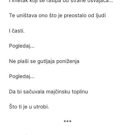
I imetak koji se rasipa od strane osvajača…
Te uništava ono što je preostalo od ljudi
I časti.
Pogledaj…
Ne plaši se gutljaja poniženja
Pogledaj…
Da bi sačuvala majčinsku toplinu
Što ti je u utrobi.
***