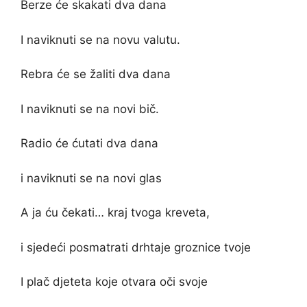
Berze će skakati dva dana
I naviknuti se na novu valutu.
Rebra će se žaliti dva dana
I naviknuti se na novi bič.
Radio će ćutati dva dana
i naviknuti se na novi glas
A ja ću čekati… kraj tvoga kreveta,
i sjedeći posmatrati drhtaje groznice tvoje
I plač djeteta koje otvara oči svoje