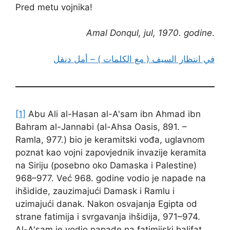
Pred metu vojnika!
Amal Donqul, jul, 1970. godine
.
في انتظار السيف ( مع الكلمات ) – أمل دنقل
[1]
Abu Ali al-Hasan al-A'sam ibn Ahmad ibn
Bahram al-Jannabi (al-Ahsa Oasis, 891. –
Ramla, 977.) bio je keramitski vođa, uglavnom
poznat kao vojni zapovjednik invazije keramita
na Siriju (posebno oko Damaska i Palestine)
968–977. Već 968. godine vodio je napade na
ihšidide, zauzimajući Damask i Ramlu i
uzimajući danak. Nakon osvajanja Egipta od
strane fatimija i svrgavanja ihšidija, 971–974.
Al-A'sam je vodio napade na fatimijski halifat,