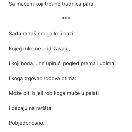
Sa mačem koji trbuhe trudnica para.
***
Sada rađaš onoga koji puzi…
Kojeg ruke ne pridržavaju,
I koji hoda… ne upirući pogled prema ljudima,
I koga trgovac robova otima:
Može biti bijeli rob koga muče u palati
i bacaju na ratište
Pobjedonosno.