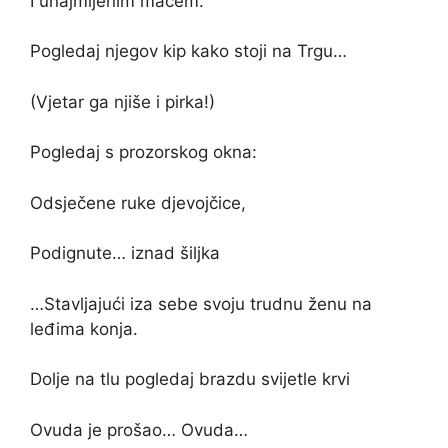
I unajmljenim mačem.
Pogledaj njegov kip kako stoji na Trgu…
(Vjetar ga njiše i pirka!)
Pogledaj s prozorskog okna:
Odsječene ruke djevojčice,
Podignute… iznad šiljka
…Stavljajući iza sebe svoju trudnu ženu na
leđima konja.
Dolje na tlu pogledaj brazdu svijetle krvi
Ovuda je prošao… Ovuda…