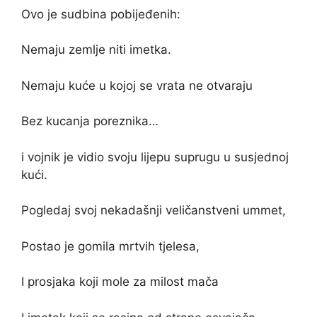
Ovo je sudbina pobijeđenih:
Nemaju zemlje niti imetka.
Nemaju kuće u kojoj se vrata ne otvaraju
Bez kucanja poreznika…
i vojnik je vidio svoju lijepu suprugu u susjednoj
kući.
Pogledaj svoj nekadašnji veličanstveni ummet,
Postao je gomila mrtvih tjelesa,
I prosjaka koji mole za milost mača