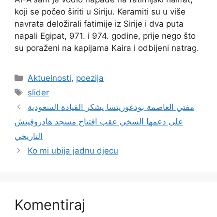
koji se počeo širiti u Siriju. Keramiti su u više
navrata deložirali fatimije iz Sirije i dva puta
napali Egipat, 971. i 974. godine, prije nego što
su poraženi na kapijama Kaira i odbijeni natrag.
Kategorije
Aktuelnosti
,
poezija
Oznake
slider
مفتي العاصمة بودغوريتسا يشكر القيادة السعودية
على دعمها السخي عقب افتتاح مسجد هادروفيتش
التاريخي
Ko mi ubija jadnu djecu
Komentiraj