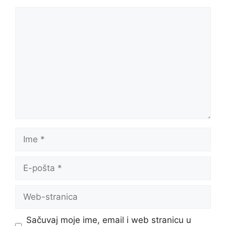
Komentar
Ime
E-
pošta
Web-
stranica
Sačuvaj moje ime, email i web stranicu u