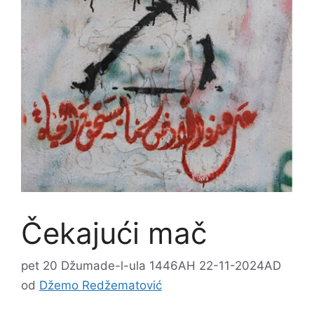
Čekajući mač
pet 20 Džumade-l-ula 1446AH 22-11-2024AD
od
Džemo Redžematović