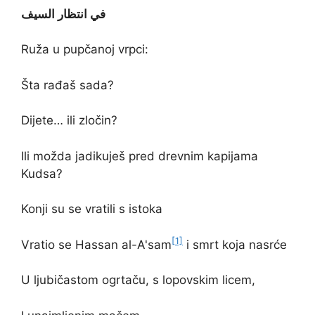
في انتظار السيف
Ruža u pupčanoj vrpci:
Šta rađaš sada?
Dijete… ili zločin?
Ili možda jadikuješ pred drevnim kapijama
Kudsa?
Konji su se vratili s istoka
[1]
Vratio se Hassan al-A'sam
i smrt koja nasrće
U ljubičastom ogrtaču, s lopovskim licem,