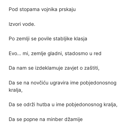
Pod stopama vojnika prskaju
Izvori vode.
Po zemlji se povile stabljike klasja
Evo… mi, zemlje gladni, stadosmo u red
Da nam se izdeklamuje zavjet o zaštiti,
Da se na novčiću ugravira ime pobjedonosnog
kralja,
Da se održi hutba u ime pobjedonosnog kralja,
Da se popne na minber džamije