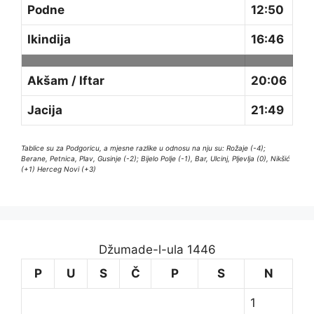
Podne
12:50
Ikindija
16:46
Akšam / Iftar
20:06
Jacija
21:49
Tablice su za Podgoricu, a mjesne razlike u odnosu na nju su: Rožaje (-4);
Berane, Petnica, Plav, Gusinje (-2); Bijelo Polje (-1), Bar, Ulcinj, Pljevlja (0), Nikšić
(+1) Herceg Novi (+3)
Džumade-l-ula 1446
P
U
S
Č
P
S
N
1